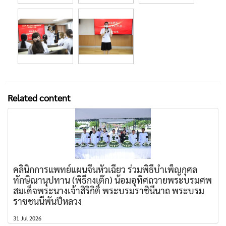
Related content
คลินิกการแพทย์แผนจีนหัวเฉียว ร่วมพิธีบำเพ็ญกุศล
ทักษิณานุปทาน (พิธีกงเต๊ก) น้อมอุทิศถวายพระบรมศพ
สมเด็จพระนางเจ้าสิริกิติ์ พระบรมราชินีนาถ พระบรม
ราชชนนีพันปีหลวง
31 Jul 2026