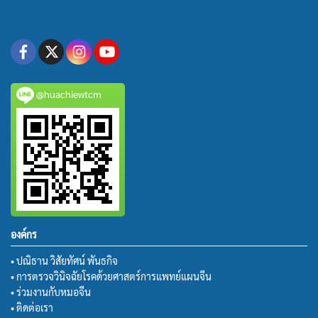
@huachiewtcm
องค์กร
• ปณิธาน วิสัยทัศน์ พันธกิจ
• การตรวจวินิจฉัยโรคด้วยศาสตร์การแพทย์แผนจีน
• ร่วมงานกับหมอจีน
• ติดต่อเรา