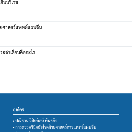
จีนนรีเวช
้วยศาสตร์แพทย์แผนจีน
ประจำเดือนคืออะไร
องค์กร
• ปณิธาน วิสัยทัศน์ พันธกิจ
• การตรวจวินิจฉัยโรคด้วยศาสตร์การแพทย์แผนจีน