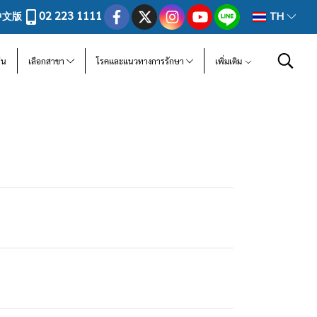
02 223 1111
中文版
TH
ีน
เลือกสาขา
โรคและแนวทางการรักษา
เพิ่มเติม