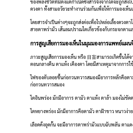
ของพลังชีวิตที่มีตั้งแต่กำเนิดซึ่งสารจิงจากไตจะถูกส
ดวงตา ทั้งสามอวัยวะทำงานร่วมกันเพื่อให้การมองเห็
โดยสารจำเป็นต่างๆจะถูกส่งต่อเพื่อไปหล่อเลี้ยงดวงตาโ
สายตาพร่ามัว เส้นลมปราณไตเกี่ยวข้องกับกระจกตา
การสูญเสียการมองเห็นในมุมมองการแพทย์แผนจ
ภาวะสูญเสียการมองเห็น หรือ 目盲สามารถเกิดขึ้นได้จา
ตอนกลางคืน ตาแห้ง เคืองตา โดยมีสาเหตุมาจากการใช้สา
ไฟของตับลอยขึ้นก่อกวนทวารสมองมีอาการหลักคือตามัว
ก่อกวนทวารสมอง
ไตอินพร่อง มักมีอาการ ตามัว ตาแห้ง ตาล้า มองไม่ชัด
ไตหยางพร่อง มักมีอาการคือตามัว ตาฝ้าขาว หนาวง่าย 
เลือดคั่งอุดกั้น จะมีอาการตาพร่ามัวแบบฉับพลัน ตาแดง