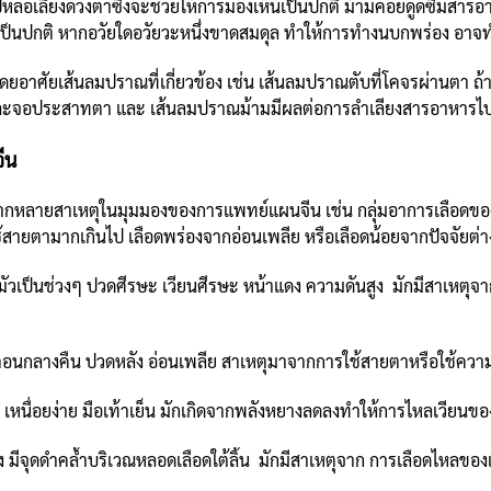
่งไปหล่อเลี้ยงดวงตาซึ่งจะช่วยให้การมองเห็นเป็นปกติ ม้ามคอยดูดซึมสาร
นเป็นปกติ หากอวัยใดอวัยวะหนึ่งขาดสมดุล ทำให้การทำงนบกพร่อง อาจท
ดยอาศัยเส้นลมปราณที่เกี่ยวข้อง เช่น เส้นลมปราณตับที่โคจรผ่านตา ถ้า
และจอประสาทตา และ เส้นลมปราณม้ามมีผลต่อการลำเลียงสารอาหารไป
ีน
กหลายสาเหตุในมุมมองของการแพทย์แผนจีน เช่น กลุ่มอาการเลือดของตั
ยตามากเกินไป เลือดพร่องจากอ่อนเพลีย หรือเลือดน้อยจากปัจจัยต่างๆ เ
เป็นช่วงๆ ปวดศีรษะ เวียนศีรษะ หน้าแดง ความดันสูง มักมีสาเหตุจา
ตอนกลางคืน ปวดหลัง อ่อนเพลีย สาเหตุมาจากการใช้สายตาหรือใช้ความคิด
เหนื่อยง่าย มือเท้าเย็น มักเกิดจากพลังหยางลดลงทำให้การไหลเวียนขอ
 มีจุดดำคล้ำบริเวณหลอดเลือดใต้ลิ้น มักมีสาเหตุจาก การเลือดไหลของเลื