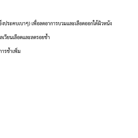
้ำแข็งประคบเบาๆ) เพื่อลดอาการบวมและเลือดออกใต้ผิวหนัง
รไหลเวียนเลือดและลดรอยช้ำ
าการช้ำเพิ่ม