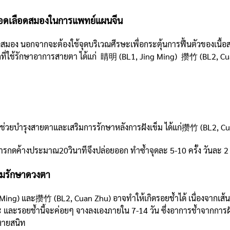
ลอดเลือดสมองในการแพทย์แผนจีน
อง นอกจากจะต้องใช้จุดบริเวณศีรษะเพื่อกระตุ้นการฟื้นตัวของเนื้อสม
ดหลักที่ใช้รักษาอาการสายตา ได้แก่ 睛明 (BL1, Jing Ming) 攒竹 (BL2
่อช่วยบำรุงสายตาและเสริมการรักษาหลังการฝังเข็ม ได้แก่攒竹 (BL2, C
การกดค้างประมาณ20วินาทีจึงปล่อยออก ทำซ้ำจุดละ 5-10 ครั้ง วันละ 2
ข็มรักษาดวงตา
ng) และ攒竹 (BL2, Cuan Zhu) อาจทำให้เกิดรอยช้ำได้ เนื่องจากเส้นเลือด
วัยวะ และรอยช้ำนี้จะค่อยๆ จางลงเองภายใน 7-14 วัน ซึ่งอาการช้ำจากก
ำหายสนิท