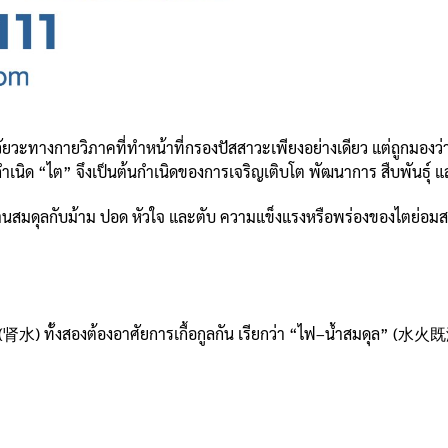
วะทางกายวิภาคที่ทำหน้าที่กรองปัสสาวะเพียงอย่างเดียว แต่ถูกมองว่า
ังกำเนิด “ไต” จึงเป็นต้นกำเนิดของการเจริญเติบโต พัฒนาการ สืบพันธุ์
านสมดุลกับม้าม ปอด หัวใจ และตับ ความแข็งแรงหรือพร่องของไตย่อมส
ำ (肾水) ทั้งสองต้องอาศัยการเกื้อกูลกัน เรียกว่า “ไฟ–น้ำสมดุล” (水火