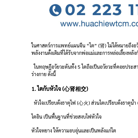
ในศาสตร์การแพทย์แผนจีน “ไต” (肾) ไม่ได้หมายถึงอวัย
พลังงานดั้งเดิมที่ได้รับจากพ่อแม่และการหล่อเลี้ยงหล
ในทฤษฎีอวัยวะตันทั้ง 5 ไตถือเป็นอวัยวะที่คอยประส
ร่างกาย ดังนี้
1. ไตกับหัวใจ (心肾相交)
หัวใจเปรียบดั่งธาตุไฟ (心火) ส่วนไตเปรียบดั่งธาตุน้
ไตอิน เป็นพื้นฐานที่ช่วยสงบไฟหัวใจ
หัวใจหยาง ให้ความอบอุ่นและเป็นพลังแก่ไต