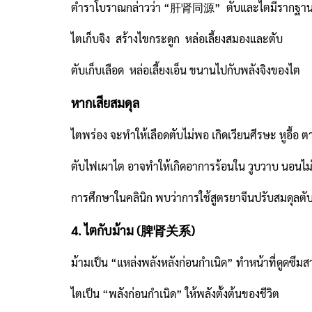
ตำราโบราณกล่าวว่า “肝肾同源” ตับและไตมีรากฐานเดียวกั
ไตเก็บจิง สร้างไขกระดูก หล่อเลี้ยงสมองและตับ
ตับเก็บเลือด หล่อเลี้ยงเอ็น ขนานไปกับพลังจิงของไต
หากเสียสมดุล
ไตพร่อง จะทำให้เลือดตับไม่พอ เกิดเวียนศีรษะ หูอื้อ 
ตับไฟเผาไต อาจทำให้เกิดอาการร้อนใน วูบวาบ นอนไม่
การศึกษาในคลินิก พบว่าการใช้สูตรยาจีนปรับสมดุล
4. ไตกับม้าม (脾肾关系)
ม้ามเป็น “แหล่งพลังหลังก่อนกำเนิด” ทำหน้าที่ดูดซ
ไตเป็น “พลังก่อนกำเนิด” ให้พลังตั้งต้นของชีวิต