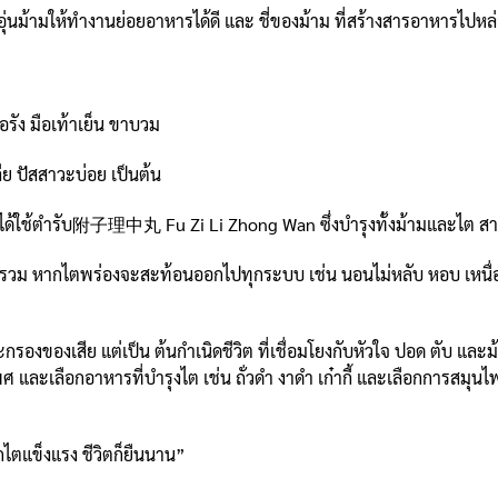
ยอุ่นม้ามให้ทำงานย่อยอาหารได้ดี และ ชี่ของม้าม ที่สร้างสารอาหารไปหล่
อรัง มือเท้าเย็น ขาบวม
ีย ปัสสาวะบ่อย เป็นต้น
พทย์ได้ใช้ตำรับ附子理中丸 Fu Zi Li Zhong Wan ซึ่งบำรุงทั้งม้ามและไต ส
วม หากไตพร่องจะสะท้อนออกไปทุกระบบ เช่น นอนไม่หลับ หอบ เหนื่อย ปว
องของเสีย แต่เป็น ต้นกำเนิดชีวิต ที่เชื่อมโยงกับหัวใจ ปอด ตับ และม้
และเลือกอาหารที่บำรุงไต เช่น ถั่วดำ งาดำ เก๋ากี้ และเลือกการสมุน
หากไตแข็งแรง ชีวิตก็ยืนนาน”