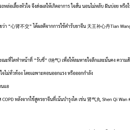
ารถหล่อเลี้ยงหัวใจ จึงส่งผลให้เกิดอาการ ใจสั่น นอนไม่หลับ ฝันบ่อย ห
่วินิจฉัยว่า “心肾不交” ได้ผลดีจากการใช้ตำรับยาจีน 天王补心丹Tian Wang
ขณะที่ไตทำหน้าที่ “รับชี่” (纳气) เพื่อให้ลมหายใจลึกและมั่นคง ความสัมพ
ยใจไม่ทั่วท้อง โดยเฉพาะตอนออกแรง หรือออกกำลัง
่อนแอ
เคส COPD หลังจากใช้สูตรยาจีนที่เน้นบำรุงไต เช่น 肾气丸 Shen Qi Wan 