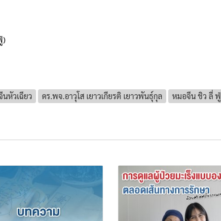
่)
นหัวเฉียว
ดร.พจ.อาวุโส เยาวเกียรติ เยาวพันธุ์กุล
หมอจีน ชิว ลี่ ฟู่