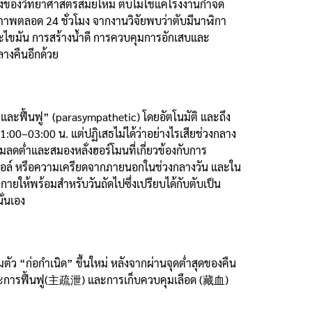
องของวิทยาศาสตร์สมัยใหม่ ตับไม่ใช่แค่โรงงานกำจัด
วภาพตลอด 24 ชั่วโมง จากงานวิจัยพบว่าตับมีนาฬิกา
ะไขมัน การสร้างน้ำดี การควบคุมการอักเสบและ
กลางคืนอีกด้วย
และฟื้นฟู” (parasympathetic) โดยอัตโนมัติ และถึง
00–03:00 น. แต่ปฏิเสธไม่ได้ว่าอย่างไรเสียช่วงกลาง
มลดต่ำและสมองหลั่งฮอร์โมนที่เกี่ยวข้องกับการ
อลกอฮอล์ หรือความเครียดจากภายนอกในช่วงกลางวัน และใน
ให้พร้อมสำหรับวันถัดไปซึ่งเปรียบได้กับตับเป็น
ั่นเอง
มตัว “ก่อกำเนิด” ขึ้นใหม่ หลังจากผ่านจุดต่ำสุดของคืน
ล และการฟื้นฟู(主疏泄) และการเก็บควบคุมเลือด (藏血)