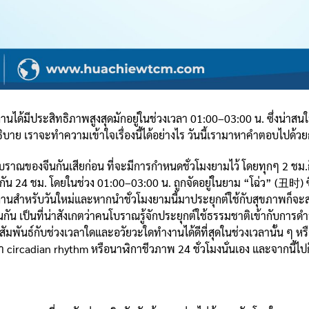
ได้มีประสิทธิภาพสูงสุดมักอยู่ในช่วงเวลา 01:00–03:00 น. ซึ่งน่าสน
บาย เราจะทำความเข้าใจเรื่องนี้ได้อย่างไร วันนี้เรามาหาคำตอบไปด้ว
ราณของจีนกันเสียก่อน ที่จะมีการกำหนดชั่วโมงยามไว้ โดยทุกๆ 2 ชม.ก
ราใช้กัน 24 ชม. โดยในช่วง 01:00–03:00 น. ถูกจัดอยู่ในยาม “โฉ่ว” (丑时)
ลังงานสำหรับวันใหม่และหากนำชั่วโมงยามนี้มาประยุกต์ใช้กับสุขภาพก
น เป็นที่น่าสังเกตว่าคนโบราณรู้จักประยุกต์ใช้ธรรมชาติเข้ากับการด
ันธ์กับช่วงเวลาใดและอวัยวะใดทำงานได้ดีที่สุดในช่วงเวลานั้น ๆ หรือ
ว่า circadian rhythm หรือนาฬิกาชีวภาพ 24 ชั่วโมงนั่นเอง และจากนี้ไป