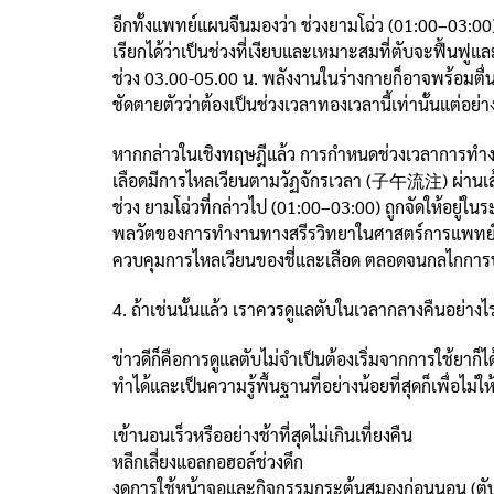
อีกทั้งแพทย์แผนจีนมองว่า ช่วงยามโฉ่ว (01:00–03:00) เ
เรียกได้ว่าเป็นช่วงที่เงียบและเหมาะสมที่ตับจะฟื้นฟูแ
ช่วง 03.00-05.00 น. พลังงานในร่างกายก็อาจพร้อมตื่น
ชัดตายตัวว่าต้องเป็นช่วงเวลาทองเวลานี้เท่านั้นแต่อ
หากกล่าวในเชิงทฤษฎีแล้ว การกำหนดช่วงเวลาการทำง
เลือดมีการไหลเวียนตามวัฏจักรเวลา (子午流注) ผ่านเส้นจ
ช่วง ยามโฉ่วที่กล่าวไป (01:00–03:00) ถูกจัดให้อยู่ในระ
พลวัตของการทำงานทางสรีรวิทยาในศาสตร์การแพทย์แผน
ควบคุมการไหลเวียนของชี่และเลือด ตลอดจนกลไกการป
4. ถ้าเช่นนั้นแล้ว เราควรดูแลตับในเวลากลางคืนอย่างไ
ข่าวดีก็คือการดูแลตับไม่จำเป็นต้องเริ่มจากการใช้ยา
ทำได้และเป็นความรู้พื้นฐานที่อย่างน้อยที่สุดก็เพื่อไม่
เข้านอนเร็วหรืออย่างช้าที่สุดไม่เกินเที่ยงคืน
หลีกเลี่ยงแอลกอฮอล์ช่วงดึก
งดการใช้หน้าจอและกิจกรรมกระตุ้นสมองก่อนนอน (ตับ