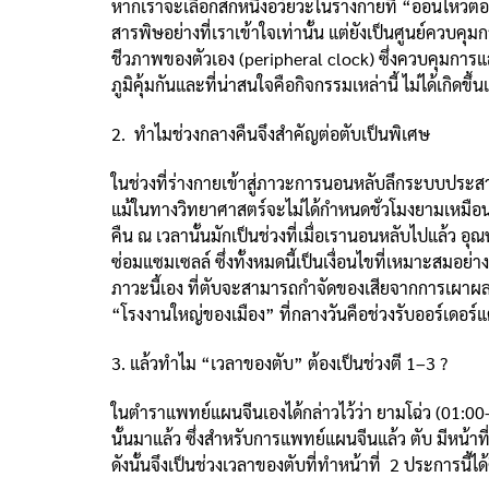
หากเราจะเลือกสักหนึ่งอวัยวะในร่างกายที่ “อ่อนไหวต่อ
สารพิษอย่างที่เราเข้าใจเท่านั้น แต่ยังเป็นศูนย์คว
ชีวภาพของตัวเอง (peripheral clock) ซึ่งควบคุมการ
ภูมิคุ้มกันและที่น่าสนใจคือกิจกรรมเหล่านี้ ไม่ได้เกิดข
2. ทำไมช่วงกลางคืนจึงสำคัญต่อตับเป็นพิเศษ
ในช่วงที่ร่างกายเข้าสู่ภาวะการนอนหลับลึกระบบประสา
แม้ในทางวิทยาศาสตร์จะไม่ได้กำหนดชั่วโมงยามเหมือนก
คืน ณ เวลานั้นมักเป็นช่วงที่เมื่อเรานอนหลับไปแล้ว 
ซ่อมแซมเซลล์ ซึ่งทั้งหมดนี้เป็นเงื่อนไขที่เหมาะสมอ
ภาวะนี้เอง ที่ตับจะสามารถกำจัดของเสียจากการเผาผล
“โรงงานใหญ่ของเมือง” ที่กลางวันคือช่วงรับออร์เดอร์แต่
3. แล้วทำไม “เวลาของตับ” ต้องเป็นช่วงตี 1–3 ?
ในตำราแพทย์แผนจีนเองได้กล่าวไว้ว่า ยามโฉ่ว (01:00–03
นั้นมาแล้ว ซึ่งสำหรับการแพทย์แผนจีนแล้ว ตับ มีห
ดังนั้นจึงเป็นช่วงเวลาของตับที่ทำหน้าที่ 2 ประการนี้ได้ด