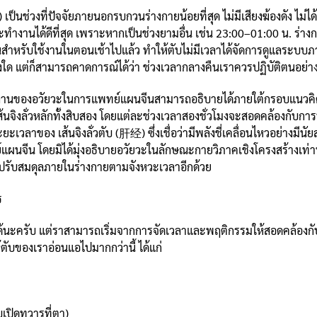
ป็นช่วงที่ปัจจัยภายนอกรบกวนร่างกายน้อยที่สุด ไม่มีเสียงฆ้องดัง ไม่ได
ละทำงานได้ดีที่สุด เพราะหากเป็นช่วงยามอื่น เช่น 23:00–01:00 น. ร่างก
สำหรับใช้งานในตอนเช้าไปแล้ว ทำให้ตับไม่มีเวลาได้จัดการดูแลระบบภาย
ย่างใด แต่ก็สามารถคาดการณ์ได้ว่า ช่วงเวลากลางคืนเราควรปฏิบัติตนอย
านของอวัยวะในการแพทย์แผนจีนสามารถอธิบายได้ภายใต้กรอบแนวคิดขอ
ิงลั่วหลักทั้งสิบสอง โดยแต่ละช่วงเวลาสองชั่วโมงจะสอดคล้องกับการท
ยะเวลาของ เส้นจิงลั่วตับ (肝经) ซึ่งเชื่อว่ามีพลังชี่เคลื่อนไหวอย่างมีนั
จีน โดยมิได้มุ่งอธิบายอวัยวะในลักษณะกายวิภาคเชิงโครงสร้างเท่าน
รับสมดุลภายในร่างกายตามจังหวะเวลาอีกด้วย
ร
ก็ได้นะครับ แต่ราสามารถเริ่มจากการจัดเวลาและพฤติกรรมให้สอดคล้องกั
ให้ตับของเราอ่อนแอไปมากกว่านี้ ได้แก่
เปิดทวารที่ตา)