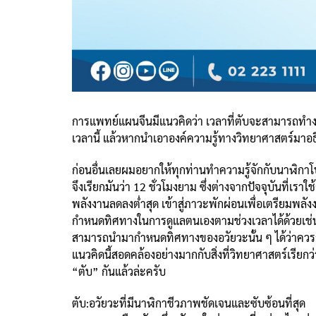
การแพทย์แผนจีนมีแนวคิดว่า เวลาที่ตับจะสามารถทำงาน
เวลานี้ แล้วหากนำเอาองค์ความรู้ทางวิทยาศาสตร์มาอธิ
ก่อนอื่นเลยผมอยากให้ทุกท่านทำความรู้จักกับนาฬิกาโบ
จึงเรียกมันว่า 12 ชั่วโมงยาม ซึ่งต่างจากปัจจุบันที่เ
พลังงานลดลงต่ำสุด เข้าสู่ภาวะพักผ่อนเพื่อเตรียมพ
กำหนดทิศทางในการดูแลตนเองตามช่วงเวลาได้ด้วยเช่นกั
สามารถนำมากำหนดทิศทางของอวัยวะนั้น ๆ ได้ว่าควรสัมพ
แนวคิดนี้สอดคล้องอย่างมากกับสิ่งที่วิทยาศาสตร์เรียก
“ตับ” กันแล้วล่ะครับ
ตับ:อวัยวะที่มีนาฬิกาชีวภาพชัดเจนและซับซ้อนที่สุด