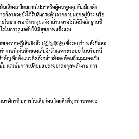
้ยินเสียงเกวียนลากไปมาหรือผู้คนพูดคุยกันเสียงดัง
ายก็อาจจะยังได้รับสิ่งกระตุ้นจากภายนอกอยู่บ้าง หรือ
ในมากพอ ซึ่งเหตุผลดังกล่าว อาจไม่ได้มีหลักฐานชี้
่างไรในการดูแลตับให้มีสุขภาพแข็งแรง
งทฤษฎีเส้นจิงลั่ว (经络学说) ซึ่งระบุว่า พลังชี่และ
ำงานที่เด่นชัดของเส้นจิงลั่วเฉพาะระบบ ในบริบทนี้
ยสำคัญ อีกทั้งแนวคิดดังกล่าวยังสะท้อนถึงมุมมองเชิง
ั้น แต่เน้นการเปลี่ยนแปลงของสมดุลพลังงาน การ
บนาฬิกาชีวภาพกันเสียก่อน โดยสิ่งที่ทุกท่านพอจะ