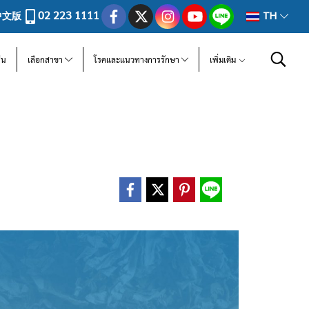
02 223 1111
中文版
TH
ีน
เลือกสาขา
โรคและแนวทางการรักษา
เพิ่มเติม