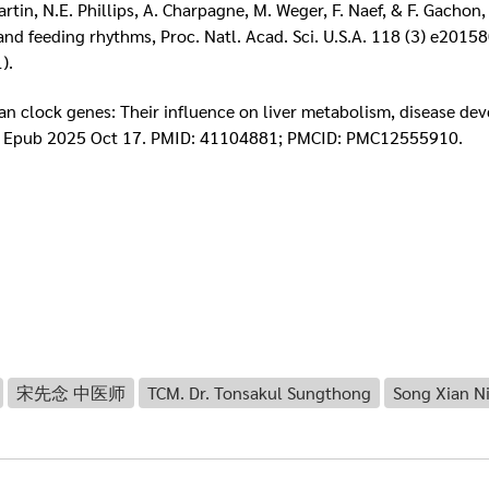
Martin, N.E. Phillips, A. Charpagne, M. Weger, F. Naef, & F. Gachon,
and feeding rhythms, Proc. Natl. Acad. Sci. U.S.A. 118 (3) e2015
).
adian clock genes: Their influence on liver metabolism, disease 
3. Epub 2025 Oct 17. PMID: 41104881; PMCID: PMC12555910.
宋先念 中医师
TCM. Dr. Tonsakul Sungthong
Song Xian N