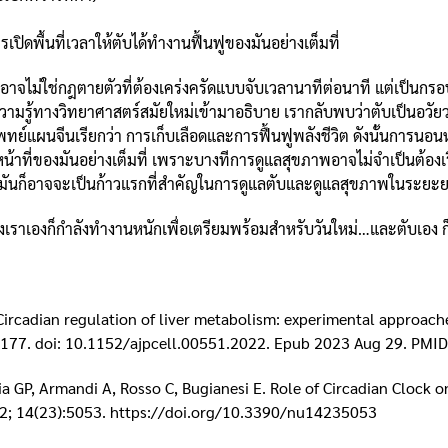
การเปิดพื้นที่เวลาให้ตับได้ทำงานฟื้นฟูของมันอย่างเต็มที่
3 อาจไม่ใช่กฎตายตัวที่ต้องเคร่งครัดแบบจับเวลานาทีต่อนาที แต่เป็นกรอ
์ความรู้ทางวิทยาศาสตร์สมัยใหม่เข้ามาอธิบาย เรากลับพบว่าตับเป็นอว
่แพทย์แผนจีนเรียกว่า การเก็บเลือดและการฟื้นฟูพลังชีวิต ดังนั้นการนอน
้าที่ของมันอย่างเต็มที่ เพราะบางทีการดูแลสุขภาพอาจไม่จำเป็นต้องเริ่มจ
ันก็อาจจะเป็นก้าวแรกที่สำคัญในการดูแลตับและดูแลสุขภาพในระยะยาวไ
าเองก็กำลังทำงานหนักเพื่อเตรียมพร้อมสำหรับวันใหม่…และตับเอง ก็เป็น
 Circadian regulation of liver metabolism: experimental approac
C1177. doi: 10.1152/ajpcell.00551.2022. Epub 2023 Aug 29. P
ia GP, Armandi A, Rosso C, Bugianesi E. Role of Circadian Clock
022; 14(23):5053. https://doi.org/10.3390/nu14235053