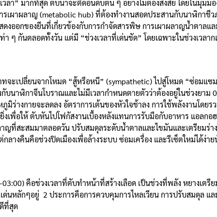
เวลา” มากที่สุด ตับน่าจะติดอันดับต้น ๆ อย่างไม่ต้องสงสัย โดยในมุมม
บคุมการเผาผลาญ (metabolic hub) ที่ต้องทำงานสอดประสานกับนาฬิกาชี
แสดงออกของยีนที่เกี่ยวข้องกับการกำจัดสารพิษ การเผาผลาญน้ำตาลแล
ึ้นเท่า ๆ กันตลอดทั้งวัน แต่มี “ช่วงเวลาที่เด่นชัด” โดยเฉพาะในช่วงเวลา
ทจะเปลี่ยนจากโหมด “สู้หรือหนี” (sympathetic) ไปสู่โหมด “ซ่อมแซม
ับนาฬิกาจีนโบราณและไม่มีเวลากำหนดตายตัวว่าต้องอยู่ในช่วงยาม 01:
อุณหภูมิร่างกายจะลดลง อัตราการเต้นของหัวใจช้าลง การใช้พลังงานโดยรว
ย่างยิ่งเพื่อให้ ตับหันไปโฟกัสงานเบื้องหลังแทนการรับมือกับอาหาร แ
าญที่สะสมมาตลอดวัน ปรับสมดุลระดับน้ำตาลและไขมันและเตรียมร่างกาย
กลางคืนคือช่วงปิดเมืองเพื่อล้างระบบ ซ่อมเครื่อง และรีเซ็ตใหม่ได้ง่ายน
:00) คือช่วงเวลาที่ตับทำหน้าที่สร้างเลือด เป็นช่วงที่พลัง หยางเตรีย
น้าที่เด่นหลักๆอยู่ 2 ประการคือการควบคุมการไหลเวียน การปรับสมดุ
ีที่สุด