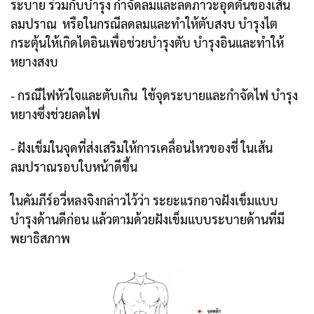
ระบาย ร่วมกับบำรุง
กำจัดลมและลดภาวะอุดตันของเส้น
ลมปราณ หรือในกรณี
ลดลมและทำให้ตับสงบ บำรุงไต
กระตุ้นให้เกิดไตอินเพื่อช่วยบำรุงตับ บำรุงอินและทำให้
หยางสงบ
- กรณีไฟหัวใจและตับเกิน ใช้จุดระบายและกำจัดไฟ บำรุง
หยางซึ่งช่วยลดไฟ
- ฝังเข็มในจุดที่ส่งเสริมให้การเคลื่อนไหวของชี่ ในเส้น
ลมปราณรอบใบหน้าดีขึ้น
ในคัมภีร์อวี่หลงจิงกล่าวไว้ว่า ระยะแรกอาจฝังเข็มแบบ
บำรุงด้านดีก่อน แล้วตามด้วยฝังเข็มแบบระบายด้านที่มี
พยาธิสภาพ