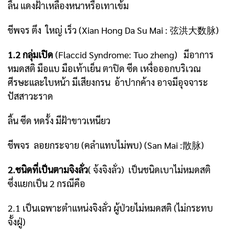
ลิ้น แดงฝ้าเหลืองหนาหรือเทาเข้ม
ชีพจร ตึง ใหญ่ เร็ว (Xian Hong Da Su Mai : 弦洪大数脉)
1.2 กลุ่มเปิด
(Flaccid Syndrome: Tuo zheng) มีอาการ
หมดสติ มือแบ มือเท้าเย็น
ตาปิด ซีด เหงื่อออกบริเวณ
ศีรษะและใบหน้า มีเสียงกรน อ้าปากค้าง อาจมีอุจจาระ
ปัสสาวะราด
ลิ้น ซีด หดรั้ง มีฝ้าขาวเหนียว
ชีพจร ลอยกระจาย (คลำแทบไม่พบ) (San Mai :散脉)
2.ชนิดที่เป็นตามจิงลั่ว
( จ้งจิงลั่ว) เป็นชนิดเบาไม่หมดสติ
ซึ่งแยกเป็น 2 กรณีคือ
2.1 เป็นเฉพาะตำแหน่งจิงลั่ว ผู้ป่วยไม่หมดสติ (ไม่กระทบ
จั้งฝู่)