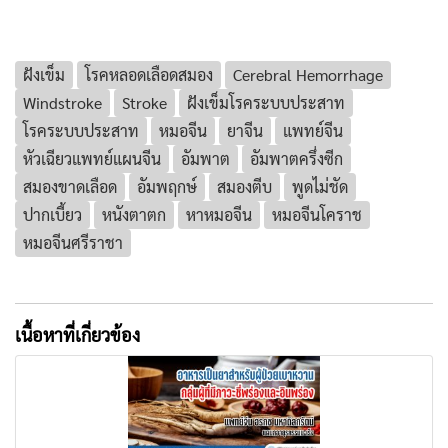
ฝังเข็ม
โรคหลอดเลือดสมอง
Cerebral Hemorrhage
Windstroke
Stroke
ฝังเข็มโรคระบบประสาท
โรคระบบประสาท
หมอจีน
ยาจีน
แพทย์จีน
หัวเฉียวแพทย์แผนจีน
อัมพาต
อัมพาตครึ่งซีก
สมองขาดเลือด
อัมพฤกษ์
สมองตีบ
พูดไม่ชัด
ปากเบี้ยว
หนังตาตก
หาหมอจีน
หมอจีนโคราช
หมอจีนศรีราชา
เนื้อหาที่เกี่ยวข้อง