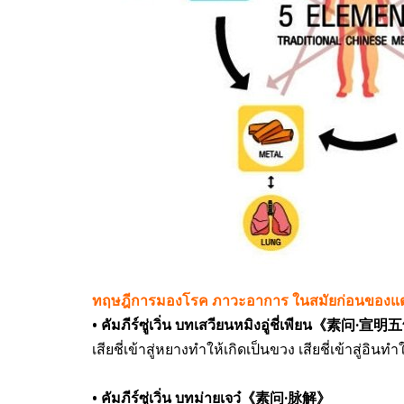
ทฤษฎีการมองโรค ภาวะอาการ ในสมัยก่อนของแต
• คัมภีร์ซู่เวิ่น บทเสวียนหมิงอู่ชี่เพียน《素问·宣
เสียชี่เข้าสู่หยางทำให้เกิดเป็นขวง เสียชี่เข้าสู่อิ
• คัมภีร์ซู่เวิ่น บทม่ายเจว๋《素问·脉解》