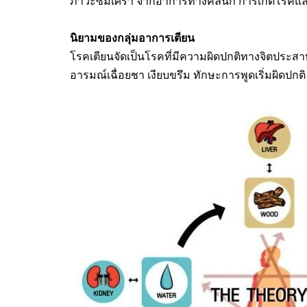
ภาวะซึมเศร้า จากอาการทางคลินิก การเกิดโรคแล
นิยามของกลุ่มอาการเตียน
โรคเตียนจัดเป็นโรคที่มีความผิดปกติทางจิตประส
อารมณ์เฉื่อยชา เงียบขรึม ทักษะการพูดเริ่มผิดปกต