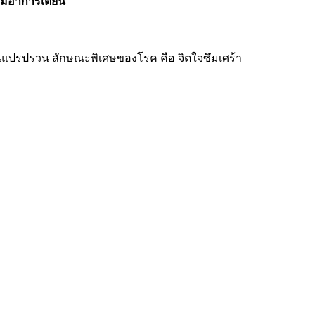
่มอาการเตียน”
ินแปรปรวน ลักษณะพิเศษของโรค คือ จิตใจซึมเศร้า