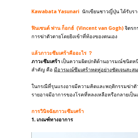
Kawabata Yasunari
นักเขียนชาวญี่ปุ่น ได้ร
ฟินเซนต์ ฟาน ก็อกฮ์ (Vincent van Gogh)
จิตรก
การฆ่าตัวตายโดยยิงเข้าที่ท้องของตนเอง
แล้วภาวะซึมเศร้าคืออะไร ？
ภาวะซึมเศร้า
เป็นความผิดปกติด้านอารมณ์ชนิดหนึ่
สำคัญ คือ
มีอารมณ์ซึมเศร้าหดหู่อย่างชัดเจนสะส
ในกรณีที่รุนแรงอาจมีความคิดและพฤติกรรมฆ่าตัวตาย
รายอาจมีอาการของโรคที่หลงเหลือหรือกลายเป็นแบบ
การวินิจฉัยภาวะซึมเศร้า
1. เกณฑ์ทางอาการ