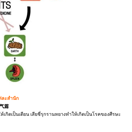
่ละสำนัก
明五气篇
นทำให้เกิดเป็นเตียน เสียชี่รุกรานหยางทำให้เกิดเป็นโรคของศีรษะ