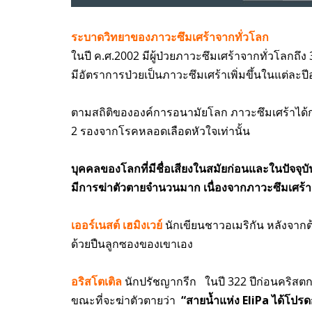
ระบาดวิทยาของภาวะซึมเศร้าจากทั่วโลก
ในปี ค.ศ.2002 มีผู้ป่วยภาวะซึมเศร้าจากทั่วโลกถึง
มีอัตราการป่วยเป็นภาวะซึมเศร้าเพิ่มขึ้นในแต่ละ
ตามสถิติขององค์การอนามัยโลก ภาวะซึมเศร้าได้กลา
2
รองจากโรคหลอดเลือดหัวใจเท่านั้น
บุคคลของโลกที่มีชื่อเสียงในสมัยก่อนและในปัจจุบั
มีการฆ่าตัวตายจำนวนมาก เนื่องจากภาวะซึมเศร้า
เออร์เนสต์ เฮมิงเวย์
นักเขียนชาวอเมริกัน หลังจากต
ด้วยปืนลูกซองของเขาเอง
อริสโตเติล
นักปรัชญากรีก ในปี 322 ปีก่อนคริสตก
ขณะที่จะฆ่าตัวตายว่า
“สายน้ำแห่ง EliPa ได้โปรด