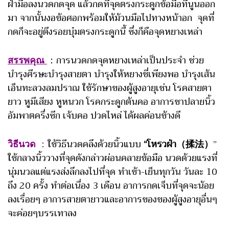
ฝ่ามือลงนวดกดจุด แล้วกดที่จุดตรงกระดูกข้อมือที่นูนออก
มา จากนั้นงอข้อศอกพร้อมให้ม้วนมือไปทางหน้าอก จุดที่
กดก็จะอยู่ตีงรอยบุ๋มตรงกระดูกนี้ ซึ่งก็คือจุดหยางเหล่า
สรรพคุณ
：การนวดกดจุดหยางเหล่าเป็นประจำ ช่วย
บำรุงศีรษะบำรุงสายตา บำรุงให้หยางชี่เพียงพอ บำรุงเส้น
เอ็นทะลวงลมปราณ ใช้รักษาของผู้สูงอายุเช่น โรคสายตา
ยาว หูมีเสียง หูหนวก โรคกระดูกต้นคอ อาการชาปลายนิ้ว
อัมพาตครึ่งซีก เจ้บคอ ปวดไหล่ ได้ผลค่อนข้างดี
วิธีนวด
：
ใช้วิธีนวดคลึงด้วยนิ้วแบบ
“โหรวฝ่า（揉法）
”
ใช้กลางนิ้ววางที่จุดดังกล่าวผ่อนคลายข้อมือ นวดด้วยแรงที่
นุ่มนวลแต่แรงส่งลึกลงไปที่จุด ทำเช้า-เย็นทุกวัน วันละ 10
ถึง 20 ครั้ง ทำต่อเนื่อง 3 เดือน อาการกดเจ็บที่จุดจะน้อย
ลงเรื่อยๆ อาการสายตายาวและอาการของของผู้สูงอายุอื่นๆ
จะค่อยๆบรรเทาลง