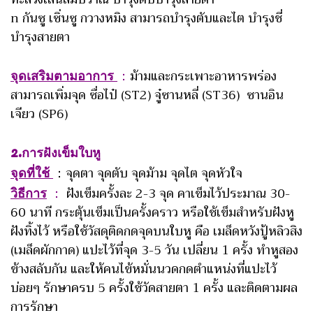
n กันซู เซิ่นซู กวางหมิง สามารถบำรุงตับและไต บำรุงชี่
บำรุงสายตา
จุดเสริมตามอาการ
：
ม้ามและกระเพาะอาหารพร่อง
สามารถเพิ่มจุด ซื่อไป๋ (ST2) จู๋ซานหลี่ (ST36) ซานอิน
เจียว (SP6)
2.การฝังเข็มใบหู
จุดที่ใช้
：จุดตา จุดตับ จุดม้าม จุดไต จุดหัวใจ
วิธีการ
：
ฝังเข็มครั้งละ 2-3 จุด คาเข็มไว้ประมาณ 30-
60 นาที กระตุ้นเข็มเป็นครั้งคราว หรือใช้เข็มสำหรับฝังหู
ฝังทิ้งไว้ หรือใช้วัสดุติดกดจุดบนใบหู คือ เมล็ดหวังปู้หลิวสิง
(เมล็ดผักกาด) แปะไว้ที่จุด 3-5 วัน เปลี่ยน 1 ครั้ง ทำหูสอง
ข้างสลับกัน และให้คนไข้หมั่นนวดกดตำแหน่งที่แปะไว้
บ่อยๆ รักษาครบ 5 ครั้งใช้วัดสายตา 1 ครั้ง และติดตามผล
การรักษา