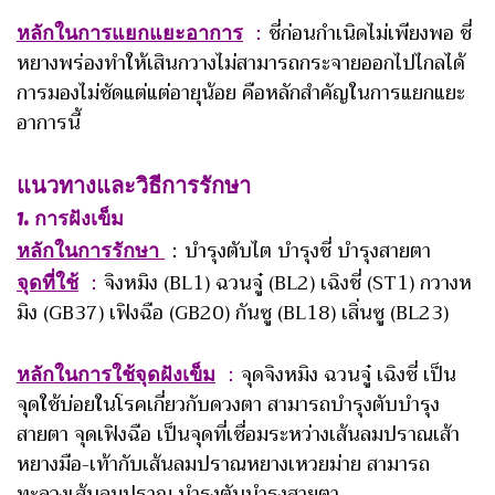
หลักในการแยกแยะอาการ
：
ชี่ก่อนกำเนิดไม่เพียงพอ ชี่
หยางพร่องทำให้เสินกวางไม่สามารถกระจายออกไปไกลได้
การมองไม่ชัดแต่แต่อายุน้อย คือหลักสำคัญในการแยกแยะ
อาการนี้
แนวทางและวิธีการรักษา
1. การฝังเข็ม
หลักในการรักษา
：บำรุงตับไต บำรุงชี่ บำรุงสายตา
จุดที่ใช้
：
จิงหมิง (BL1) ฉวนจู๋ (BL2) เฉิงชี่ (ST1) กวางห
มิง (GB37) เฟิงฉือ (GB20) กันซู (BL18) เสิ่นซู (BL23)
หลักในการใช้จุดฝังเข็ม
：
จุดจิงหมิง ฉวนจู๋ เฉิงชี่ เป็น
จุดใช้บ่อยในโรคเกี่ยวกับดวงตา สามารถบำรุงตับบำรุง
สายตา จุดเฟิงฉือ เป็นจุดที่เชื่อมระหว่างเส้นลมปราณเส้า
หยางมือ-เท้ากับเส้นลมปราณหยางเหวยม่าย สามารถ
ทะลวงเส้นลมปราณ บำรุงตับบำรุงสายตา