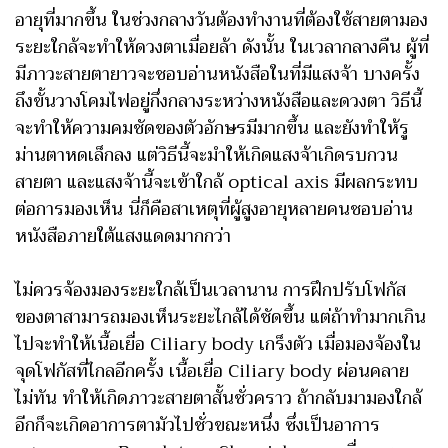
อายุที่มากขึ้น ในช่วงกลางวันต้องทำงานที่ต้องใช้สายตามอง
ระยะใกล้จะทำให้ดวงตาเมื่อยล้า ดังนั้น ในเวลากลางคืน ผู้ที่
มีภาวะสายตายาวจะชอบอ่านหนังสือในที่มีแสงจ้า บางครั้ง
ถึงขั้นวางโคมไฟอยู่กึ่งกลางระหว่างหนังสือและดวงตา วิธีนี้
จะทำให้ความคมชัดของตัวอักษรมีมากขึ้น และยังทำให้รู
ม่านตาหดเล็กลง แต่วิธีนี้จะมำให้เกิดแสงจ้าเกิดรบกวน
สายตา และแสงจ้านี้จะเข้าใกล้ optical axis มีผลกระทบ
ต่อการมองเห็น นี่ก็คือสาเหตุที่ผู้สูงอายุหลายคนชอบอ่าน
หนังสือภายใต้แสงแดดมากกว่า
ไม่ควรจ้องมองระยะใกล้เป็นเวลานาน การฝึกปรับโฟกัส
ของตาสามารถมองเห็นระยะไกล้ได้ชัดขึ้น แต่ถ้าทำมากเกิน
ไปจะทำให้เนื้อเยื่อ Ciliary body เกร็งตัว เมื่อมองจ้องใน
จุดโฟกัสที่ไกลอีกครั้ง เนื้อเยื่อ Ciliary body ผ่อนคลาย
ไม่ทัน ทำให้เกิดภาวะสายตาสั้นชั่วคราว ถ้ากลับมามองใกล้
อีกก็จะเกิดอาการตามัวไปชั่วขณะหนึ่ง ซึ่งเป็นอาการ