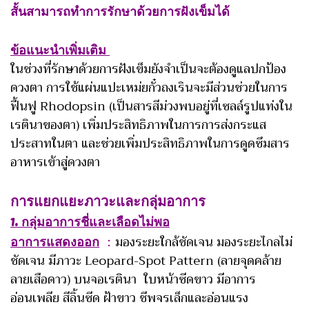
สั้นสามารถทำการรักษาด้วยการฝังเข็มได้
ข้อแนะนำเพิ่มเติม
ในช่วงที่รักษาด้วยการฝังเข็มยังจำเป็นจะต้องดูแลปกป้อง
ดวงตา การใช้แผ่นแปะเหม่ยกั๋วถงเรินจะมีส่วนช่วยในการ
ฟื้นฟู Rhodopsin (เป็นสารสีม่วงพบอยู่ที่เซลล์รูปแท่งใน
เรตินาของตา) เพิ่มประสิทธิภาพในการการส่งกระแส
ประสาทในตา และช่วยเพิ่มประสิทธิภาพในการดูดซึมสาร
อาหารเข้าสู่ดวงตา
การแยกแยะภาวะและกลุ่มอาการ
1. กลุ่มอาการชี่และเลือดไม่พอ
อาการแสดงออก
：
มองระยะใกล้ชัดเจน มองระยะไกลไม่
ชัดเจน มีภาวะ Leopard-Spot Pattern (ลายจุดคล้าย
ลายเสือดาว) บนจอเรตินา ใบหน้าซีดขาว มีอาการ
อ่อนเพลีย สีลิ้นซีด ฝ้าขาว ชีพจรเล็กและอ่อนแรง