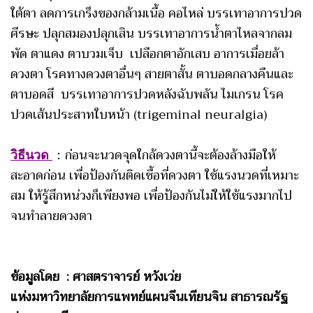
ใต้ตา ลดการเกร็งของกล้ามเนื้อ คอไหล่ บรรเทาอาการปวด
ศีรษะ ปลุกสมองปลุกเสิน บรรเทาอาการน้ำตาไหลจากลม
พัด ตาแดง ตาบวมเจ็บ เปลือกตาอักเสบ อาการเมื่อยล้า
ดวงตา โรคทางดวงตาอื่นๆ สายตาสั้น ตาบอดกลางคืนและ
ตาบอดสี บรรเทาอาการปวดหลังฉับพลัน ไมเกรน โรค
ปวดเส้นประสาทใบหน้า (trigeminal neuralgia)
วิธีนวด
：ก่อนจะนวดจุดใกล้ดวงตานี้จะต้องล้างมือให้
สะอาดก่อน เพื่อป้องกันติดเชื้อที่ดวงตา ใช้แรงนวดที่เหมาะ
สม ให้รู้สึกหน่วงก็เพียงพอ เพื่อป้องกันไม่ให้ใช้แรงมากไป
จนทำลายดวงตา
ข้อมูลโดย : ศาสตราจารย์ หวังเว่ย
แห่งมหาวิทยาลัยการแพทย์แผนจีนเทียนจิน สาธารณรัฐ