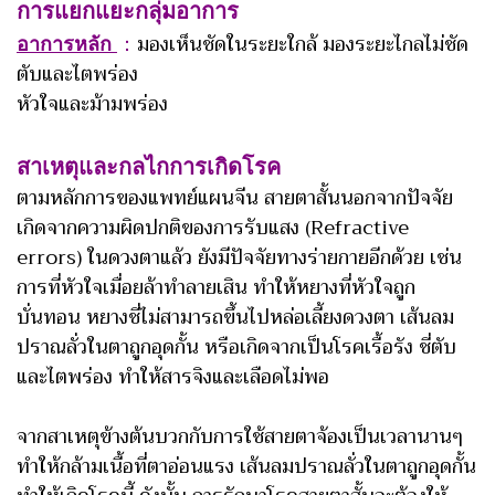
การแยกแยะกลุ่มอาการ
อาการหลัก
：
มองเห็นชัดในระยะใกล้ มองระยะไกลไม่ชัด
ตับและไตพร่อง
หัวใจและม้ามพร่อง
สาเหตุและกลไกการเกิดโรค
ตามหลักการของแพทย์แผนจีน สายตาสั้นนอกจากปัจจัย
เกิดจากความผิดปกติของการรับแสง (Refractive
errors) ในดวงตาแล้ว ยังมีปัจจัยทางร่ายกายอีกด้วย เช่น
การที่หัวใจเมื่อยล้าทำลายเสิน ทำให้หยางที่หัวใจถูก
บั่นทอน หยางชี่ไม่สามารถขึ้นไปหล่อเลี้ยงดวงตา เส้นลม
ปราณลั่วในตาถูกอุดกั้น หรือเกิดจากเป็นโรคเรื้อรัง ชี่ตับ
และไตพร่อง ทำให้สารจิงและเลือดไม่พอ
จากสาเหตุข้างต้นบวกกับการใช้สายตาจ้องเป็นเวลานานๆ
ทำให้กล้ามเนื้อที่ตาอ่อนแรง เส้นลมปราณลั่วในตาถูกอุดกั้น