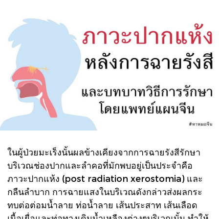
ในผู้ป่วยมะเร็งนั้นผลข้างเคียงจากการฉายรังสีรักษา
บริเวณช่องปากและลำคอที่มักพบอยู่เป็นประจำคือ
ภาวะปากแห้ง (post radiation xerostomia) และ
กลืนลำบาก การฉายแสงในบริเวณดังกล่าวส่งผลกระ
ทบต่อต่อมน้ำลาย ท่อน้ำลาย เส้นประสาท เส้นเลือด
เนื้อเยื่อและท่อทางเดินน้ำเหลืองต่างๆบริเวณนั้น ทำให้