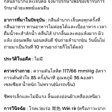
กลืนลำบากและเจ็บคอ จึงมาปรึกษาเพื่อขอเข้ารับการ
รักษาด้วยแพทย์แผนจีน
อาการที่มาในปัจจุบัน
: กลืนลำบาก เจ็บคอทุกครั้งที่
กลืนอาหาร ทานอาหารไม่ค่อยได้และเบื่ออาหาร เวลา
ดื่มน้ำจะสำลักน้ำ คลื่นไส้ ปากลิ้นและคอแห้งผาก ผิว
แห้ง อ่อนเพลีย นอนหลับดี ขับถ่ายลำบาก(ณ วันนั้นไม่
ถ่ายมาเป็นวันที่
10 ทานยาถ่ายก็ไม่ได้ผล)
ประวัติในอดีต
: ไม่มี
ตรวจร่างกาย
: ความดันโลหิต 117/66 mmHg อัตรา
การเต้นหัวใจ 85 ครั้ง/นาที อุณหภูมิ 36.4องศา
เซลเซียส น้ำหนัก ไม่ทราบ(นั่งรถเข็น)
ชีพจรเล็กและไม่มีแรง ลิ้นแดงอ่อนฝ้าเหลืองเหนียว
การวินิจฉัย
: โรคเว่ยเร่อ 胃热 Wèi rè (หรือภาวะปาก