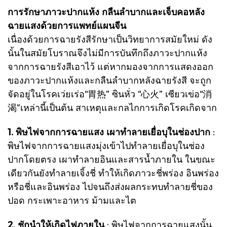
การรักษาภาวะปากแห้ง กลืนลำบากและเจ็บคอหลัง
ฉายแสงด้วยการแพทย์แผนจีน
เนื่องด้วยการฉายรังสีรักษาเป็นวิทยาการสมัยใหม่ ดัง
นั้นในสมัยโบราณจึงไม่มีการบันทึกถึงภาวะปากแห้ง
จากการฉายรังสีเอาไว้ แต่หากมองจากการแสดงออก
ของภาวะปากแห้งและกลืนลำบากหลังฉายรังสี จะถูก
จัดอยู่ในโรคเว่ยเร่อ“胃热” ซินหั่ว “心火” เซียวเข่อ“消
渴”เหล่านี้เป็นต้น สาเหตุและกลไกการเกิดโรคเกิดจาก
1. พิษไฟจากการฉายแสง เผาทำลายเยื่อบุในช่องปาก
:
พิษไฟจากการฉายแสงมุ่งเข้าไปทำลายเยื่อบุในช่อง
ปากโดยตรง เผาทำลายอินและสารน้ำภายใน ในขณะ
เดียวกันยังทำลายเจิ้งชี่ ทำให้เกิดภาวะชี่พร่อง อินพร่อง
หรือชี่และอินพร่อง ไปจนถึงส่งผลกระทบทำลายชี่ของ
ปอด กระเพาะอาหาร ม้ามและไต
2. ชักนำให้เกิดไฟภายใน
: พิษไฟจากการฉายแสงนั้น