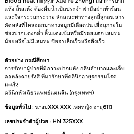
Blood heat (血热证 Xuè rè zhèng)
มีอาการปาก
แห้ง ลิ้นแห้ง ต้องดื่มน้ำเป็นประจำ
ฝ่ามือฝ่าเท้าร้อน
และใจกระวนกระวาย ลักษณะท่าทางลุกลี้ลุกลน สาร
คัดหลั่งที่ไหลออกมาทางจมูกมีเลือดปน เยื่อบุภายใน
ช่องปากแดงกล่ำ ลิ้นแดงเข้มหรือมีรอยแตก เสมหะ
น้อยหรือไม่มีเสมหะ ชีพจรเล็กเร็วหรือตึงเร็
ว
ตัวอย่าง กรณีศึกษา
การรักษาผู้ป่วยที่มีภาวะปากแห้ง กลืนลำบากและเจ็บ
คอหลังฉายรังสี ที่มารักษาที่คลินิกอายุรกรรมโรค
มะเร็ง
คลินิกหัวเฉียวแพทย์แผนจีน (กรุงเทพฯ)
ข้อมูลทั่วไป
: นางมXXX XXX เพศหญิง อายุ61ปี
เลขประจำตัวผู้ป่วย
: HN 325XXX