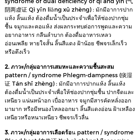
syndrome of dual deficiency of qi and yin (气
阴两虚证 Qì yīn liǎng xū zhèng) : มักมีอาการปาก
แห้ง ลิ้นแห้ง ต้องดื่มน้ำเป็นประจำเพื่อให้ช่องปากชุ่ม
ชื้น จมูกและคอแห้ง ส่งผลกระทบต่อการพูดและความ
อยากอาหาร กลืนลำบาก ต้องดื่มอาหารเหลว
อ่อนเพลีย หายใจสั้น ลิ้นสีแดง ฝ้าน้อย ชีพจรเล็กเร็ว
หรือตึงเร็ว
2. ภาวะ/กลุ่มอาการเสมหะและความชื้นสะสม
pattern / syndrome Phlegm-dampness (痰湿
证 Tán shī zhèng) : มักมีอาการปากแห้ง ลิ้นแห้ง
ต้องดื่มน้ำเป็นประจำเพื่อให้ช่องปากชุ่มชื้น ปากจืดและ
เหนียว แน่นหน้าอก เบื่ออาหาร จมูกมีสารคัดหลั่งออก
มามาก หรือมีหนองไหลออกมา ลิ้นสีแดงอ่อน ฝ้าเหลือง
เหนียวหรือหนาเหนียว ชีพจรเร็วลื่น
3. ภาวะ/กลุ่มอาการเลือดร้อ
น pattern / syndrome