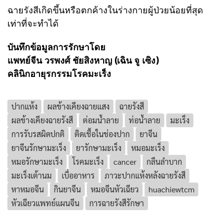
ฉายรังสีเกิดขึ้นหรือตกค้างในร่างกายผู้ป่วยน้อยที่สุด
เท่าที่จะทำได้
บันทึกข้อมูลการรักษาโดย
แพทย์จีน วรพงศ์ ชัยสิงหาญ (เฉิน จู เซิง)
คลินิกอายุรกรรมโรคมะเร็ง
ปากแห้ง
ผลข้างเคียงฉายแสง
ฉายรังสี
ผลข้างเคียงฉายรังสี
ต่อมน้ำลาย
ท่อน้ำลาย
มะเร็ง
การรับรสผิดปกติ
ติดเชื้อในช่องปาก
ยาจีน
ยาจีนรักษามะเร็ง
ยารักษามะเร็ง
หมอมะเร็ง
หมอรักษามะเร็ง
โรคมะเร็ง
cancer
กลืนลำบาก
มะเร็งเต้านม
เบื่ออาหาร
ภาวะปากแห้งหลังฉายรังสี
หาหมอจีน
กินยาจีน
หมอจีนหัวเฉียว
huachiewtcm
หัวเฉียวแพทย์แผนจีน
การฉายรังสีรักษา