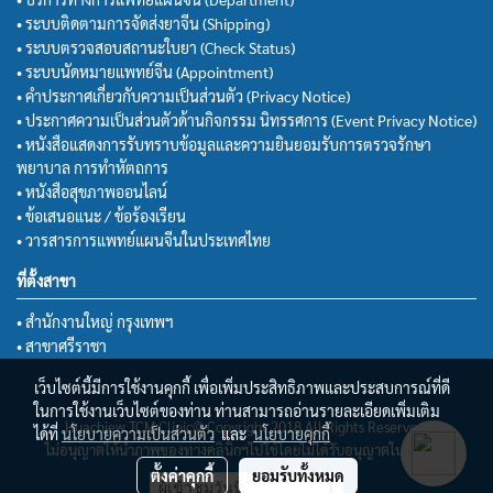
• ระบบติดตามการจัดส่งยาจีน (Shipping)
• ระบบตรวจสอบสถานะใบยา (Check Status)
• ระบบนัดหมายแพทย์จีน (Appointment)
• คำประกาศเกี่ยวกับความเป็นส่วนตัว (Privacy Notice)
• ประกาศความเป็นส่วนตัวด้านกิจกรรม นิทรรศการ (Event Privacy Notice)
• หนังสือแสดงการรับทราบข้อมูลและความยินยอมรับการตรวจรักษา
พยาบาล การทำหัตถการ
• หนังสือสุขภาพออนไลน์
• ข้อเสนอแนะ / ข้อร้องเรียน
• วารสารการแพทย์แผนจีนในประเทศไทย
ที่ตั้งสาขา
• สำนักงานใหญ่ กรุงเทพฯ
• สาขาศรีราชา
เว็บไซต์นี้มีการใช้งานคุกกี้ เพื่อเพิ่มประสิทธิภาพและประสบการณ์ที่ดี
ในการใช้งานเว็บไซต์ของท่าน ท่านสามารถอ่านรายละเอียดเพิ่มเติม
Huachiew TCM Clinic© Copyright 2018 All Rights Reserved.
ได้ที่
นโยบายความเป็นส่วนตัว
และ
นโยบายคุกกี้
ไม่อนุญาตให้นำภาพของทางคลินิกฯไปใช้โดยไม่ได้รับอนุญาตในทุกกรณี
ตั้งค่าคุกกี้
ยอมรับทั้งหมด
ผู้เข้าชมวันนี้
1