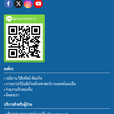
@huachiewtcm
องค์กร
• ปณิธาน วิสัยทัศน์ พันธกิจ
• การตรวจวินิจฉัยโรคด้วยศาสตร์การแพทย์แผนจีน
• ร่วมงานกับหมอจีน
• ติดต่อเรา
บริการสำหรับผู้ป่วย
• บริการทางการแพทย์แผนจีน (Department)