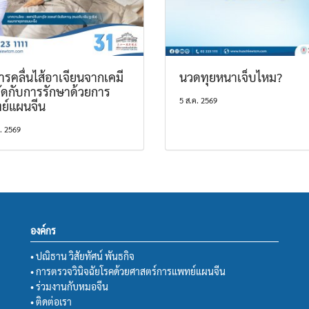
รคลื่นไส้อาเจียนจากเคมี
นวดทุยหนาเจ็บไหม?
ัดกับการรักษาด้วยการ
5 ส.ค. 2569
ย์แผนจีน
ค. 2569
องค์กร
• ปณิธาน วิสัยทัศน์ พันธกิจ
• การตรวจวินิจฉัยโรคด้วยศาสตร์การแพทย์แผนจีน
• ร่วมงานกับหมอจีน
• ติดต่อเรา