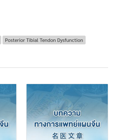
Posterior Tibial Tendon Dysfunction