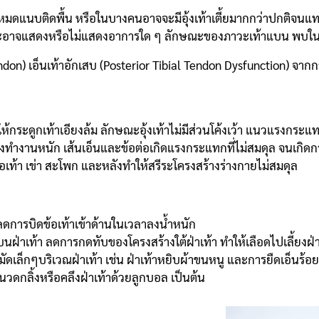
หมดแนบติดพื้น หรือในบางคนอาจจะมีอุ้งเท้าเตี้ยมากกว่าปกติจนแทบม
อาจแสดงหรือไม่แสดงอาการใด ๆ ลักษณะของภาวะเท้าแบน พบในผู้ที่ม
ndon) เอ็นเท้าอักเสบ (Posterior Tibial Tendon Dysfunction) จากก
ลให้กระดูกเท้าเอียงล้ม ลักษณะอุ้งเท้าไม่มีส่วนโค้งเว้า แนวแรงกระ
้องทำงานหนัก เส้นเอ็นและข้อต่อเกิดแรงกระแทกที่ไม่สมดุล จนเกิดก
ท้า เข่า สะโพก และหลังทำให้สรีระโครงสร้างร่างกายไม่สมดุล
ดการบิดข้อเท้าเข้าด้านในเวลาลงน้ำหนัก
บนฝ่าเท้า ลดการกดทับของโครงสร้างใต้ฝ่าเท้า ทำให้เลือดไปเลี้ยงฝ่าเท
ดเล็กๆบริเวณฝ่าเท้า เช่น ฝ่าเท้าหยิบผ้าขนหนู และการยืดเอ็นร้อ
นวดกลิ้งหรือคลึงฝ่าเท้าด้วยลูกบอล เป็นต้น