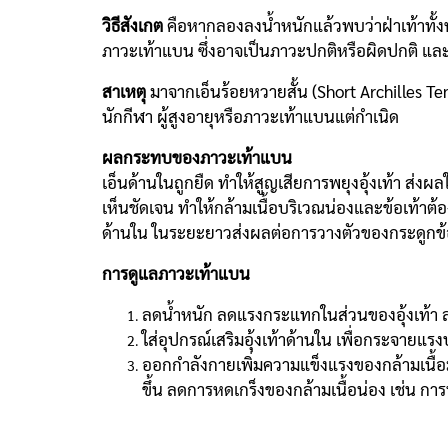
วิธีสังเกต
คือหากลองลงน้ำหนักแล้วพบว่าฝ่าเท้าทั้ง
ภาวะเท้าแบน ซึ่งอาจเป็นภาวะปกติหรือผิดปกติ และ
สาเหตุ
มาจากเอ็นร้อยหวายสั้น (Short Archilles Te
นักกีฬา ผู้สูงอายุหรือภาวะเท้าแบนแต่กำเนิด
ผลกระทบของภาวะเท้าแบน
เอ็นด้านในถูกยืด ทำให้สูญเสียการพยุงอุ้งเท้า ส่งผ
เห็นชัดเจน ทำให้กล้ามเนื้อบริเวณน่องและข้อเท้าต
ด้านใน ในระยะยาวส่งผลต่อการวางตัวของกระดูกข้อเ
การดูแลภาวะเท้าแบน
ลดน้ำหนัก ลดแรงกระแทกในส่วนของอุ้งเท้า ล
ใส่อุปกรณ์เสริมอุ้งเท้าด้านใน เพื่อกระจายแรง
ออกกำลังกายเพิ่มความแข็งแรงของกล้ามเนื้อมั
ขึ้น ลดการหดเกร็งของกล้ามเนื้อน่อง เช่น การ