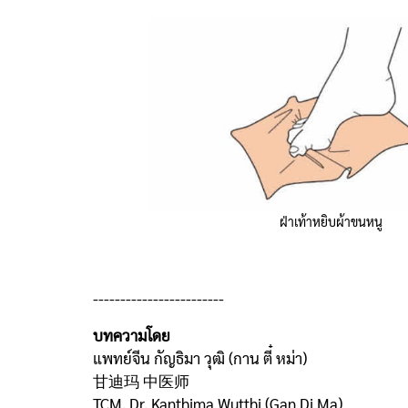
ฝ่าเท้าหยิบผ้าขนหนู
------------------------
บทความโดย
แพทย์จีน กัญธิมา วุฒิ (กาน ตี๋ หม่า)
甘迪玛 中医师
TCM. Dr. Kanthima Wutthi (Gan Di Ma)