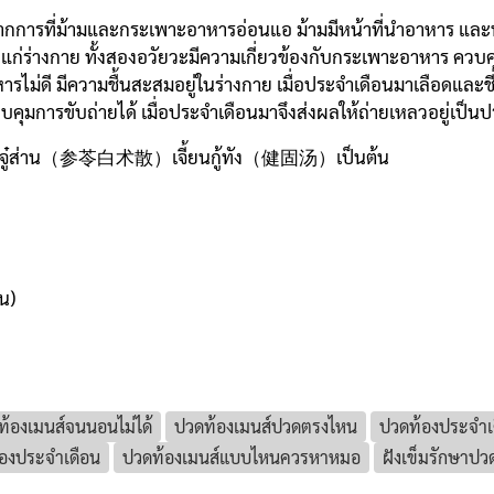
จากการที่ม้ามและกระเพาะอาหารอ่อนแอ ม้ามมีหน้าที่นำอาหาร และ
อุ่นแก่ร่างกาย ทั้งสองอวัยวะมีความเกี่ยวข้องกับกระเพาะอาหาร ค
่ดี มีความชื้นสะสมอยู่ในร่างกาย เมื่อประจำเดือนมาเลือดและชี่
ุมการขับถ่ายได้ เมื่อประจำเดือนมาจึงส่งผลให้ถ่ายเหลวอยู่เป็น
ิงไป๋จู๋ส่าน（参苓白术散）เจี้ยนกู้ทัง（健固汤）เป็นต้น
ิน)
ท้องเมนส์จนนอนไม่ได้
ปวดท้องเมนส์ปวดตรงไหน
ปวดท้องประจำเ
องประจำเดือน
ปวดท้องเมนส์แบบไหนควรหาหมอ
ฝังเข็มรักษาปว