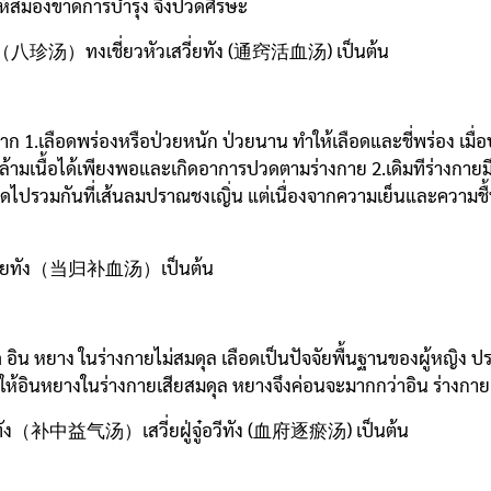
ห้สมองขาดการบำรุง จึงปวดศีรษะ
ั่ง （八珍汤）ทงเชี่ยวหัวเสวี่ยทัง (通窍活血汤) เป็นต้น
ดจาก 1.เลือดพร่องหรือป่วยหนัก ป่วยนาน ทำให้เลือดและชี่พร่อง เ
ล้ามเนื้อได้เพียงพอและเกิดอาการปวดตามร่างกาย 2.เดิมทีร่างกาย
ือดไปรวมกันที่เส้นลมปราณชงเญิ่น แต่เนื่องจากความเย็นและความชื
ู่เสวี่ยทัง（当归补血汤）เป็นต้น
ด อิน หยาง ในร่างกายไม่สมดุล เลือดเป็นปัจจัยพื้นฐานของผู้หญิง ป
ให้อินหยางในร่างกายเสียสมดุล หยางจึงค่อนจะมากกว่าอิน ร่างกา
ี้ชี่ทัง（补中益气汤）เสวี่ยฝู่จู๋อวีทัง (血府逐瘀汤) เป็นต้น