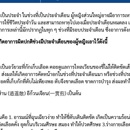
ยู่เป็นประจำ ในช่วงที่เป็นประจำเดือน ผู้หญิงส่วนใหญ่อาจมีอาการเ
การใช้ชีวิตประจำวัน และสามารถหายไปเองเมื่อประจำเดือนหมดลง แต่ก
าการเหล่านี้มักปรากฏในทุก ๆ ช่วงที่มีรอบประจำเดือน ซึ่งอาการดัง
ิดอาการผิดปกติช่วงมีประจำเดือนของผู้หญิงเอาไว้ดังนี้
อวัยวะที่กักเก็บเลือด คอยดูแลการไหลเวียนของชี่ไม่ให้ติดขั
ไม่ดี ส่งผลให้เกิดอาการคัดหน้าอกในช่วงที่ประจำเดือนมา หรือช่วงที่
ดที่เก็บกักที่ตับไม่เพียงพอ ตับจึงขาดเลือด ขาดการบำรุง ส่งผลทำ
ยาส่าน (逍遥散) อีก้วนเจียน(一贯煎) เป็นต้น
ือ 1. อารมณ์ที่ฉุนเฉียวง่าย ทำให้ชี่ตับเดินติดขัด เกิดเป็นความร
ดเลือดคั่ง อุดกั้นบริเวณศีรษะ สมอง ทำให้ปวดศีรษะ 3.ร่างกายเลือดพ