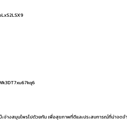
doLxS2LSX9
wWk3DT7xu67kq6
บ๊ะจ่างสมุนไพรไปด้วยกัน
เพื่อสุขภาพที่ดีและประสบการณ์ที่น่าจดจ