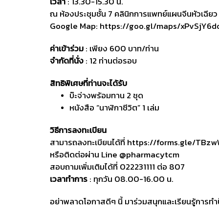
เวลา
: 13.30-15.30 น.
ณ ห้องประชุมชั้น 7 คลินิกการแพทย์แผนจีนหัวเฉียว
Google Map:
https://goo.gl/maps/xPvSjY6
ค่าเข้าร่วม
: เพียง 600 บาท/ท่าน
จำกัดที่นั่ง
: 12 ท่านต่อรอบ
สิทธิพิเศษที่ท่านจะได้รับ
บ๊ะจ่างพร้อมทาน 2 ชุด
หนังสือ “นาฬิกาชีวิต” 1 เล่ม
วิธีการลงทะเบียน
สามารถลงทะเบียนได้ที่
https://forms.gle/TBz
หรือติดต่อผ่าน Line @pharmacytcm
สอบถามเพิ่มเติมได้ที่ 022231111 ต่อ 807
เวลาทำการ
: ทุกวัน 08.00-16.00 น.
อย่าพลาดโอกาสดีๆ นี้ มาร่วมสนุกและเรียนรู้การทำ