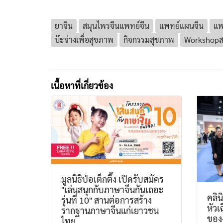
ยาจีน
สมุนไพรจีนแพทย์จีน
แพทย์แผนจีน
แพ
บ๊ะจ่างเพื่อสุขภาพ
กิจกรรมสุขภาพ
Workshopส
เนื้อหาที่เกี่ยวข้อง
มูลนิธิป่อเต็กตึ๊ง เปิดรับสมัคร
"เล่นสนุกกับภาษาจีนกันเถอะ
คลิ
รุ่นที่ 10" สานต่อการสร้าง
หัวเ
รากฐานภาษาจีนแก่เยาวชน
ของ
ไทย