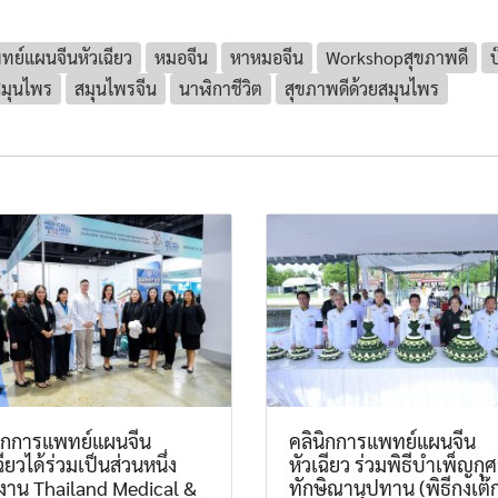
ทย์แผนจีนหัวเฉียว
หมอจีน
หาหมอจีน
Workshopสุขภาพดี
บ
มุนไพร
สมุนไพรจีน
นาฬิกาชีวิต
สุขภาพดีด้วยสมุนไพร
นิกการแพทย์แผนจีน
คลินิกการแพทย์แผนจีน
ฉียวได้ร่วมเป็นส่วนหนึ่ง
หัวเฉียว ร่วมพิธีบำเพ็ญกุ
งาน Thailand Medical &
ทักษิณานุปทาน (พิธีกงเต๊