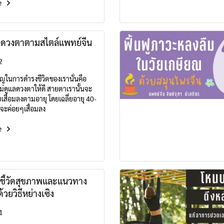
e
าดวงตาตามสไตล์แพทย์จีน
2
คัญในการดำรงชีวิตของเรานั่นคือ
่ดูแลดวงตาให้ดี สายตาเรานั้นจะ
สื่อมลงตามอายุ โดยเฉลี่ยอายุ 40-
จะค่อยๆเสื่อมลง
e
ชนีชี้วัดสุขภาพและแนวทาง
้วยวิธีหย่างเซิง
1