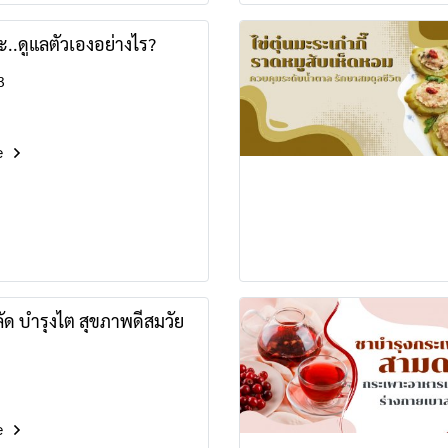
ะ..ดูแลตัวเองอย่างไร?
3
e
าลัด บำรุงไต สุขภาพดีสมวัย
e