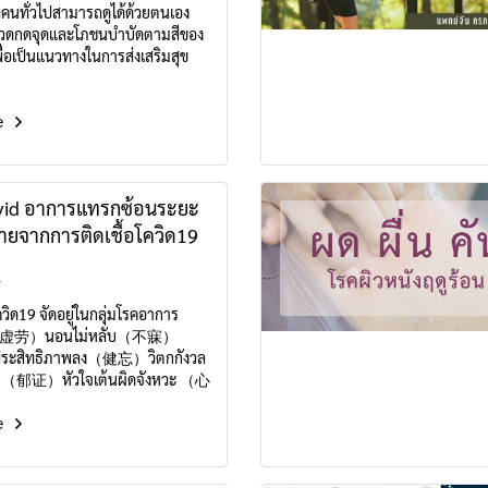
นที่คนทั่วไปสามารถดูได้ด้วยตนเอง
วดกดจุดและโภชนบำบัดตามสีของ
พื่อเป็นแนวทางในการส่งเสริมสุข
e
vid อาการแทรกซ้อนระยะ
ายจากการติดเชื้อโควิด19
1
ควิด19 จัดอยู่ในกลุ่มโรคอาการ
ย（虚劳）นอนไม่หลับ（不寐）
ระสิทธิภาพลง（健忘）วิตกกังวล
ร้า（郁证）หัวใจเต้นผิดจังหวะ （心
บาก หรือ ความเสียหายใน
e
肺胀）ปวดหัว（头痛）กล้าม
เพลีย （痿证）