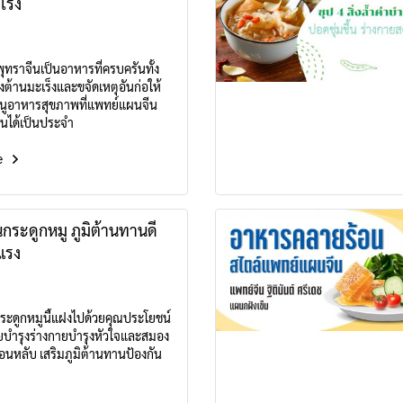
เร็ง
พุทราจีนเป็นอาหารที่ครบครันทั้ง
งต้านมะเร็งและขจัดเหตุอันก่อให้
เมนูอาหารสุขภาพที่แพทย์แผนจีน
นได้เป็นประจำ
e
นกระดูกหมู ภูมิต้านทานดี
แรง
กระดูกหมูนี้แฝงไปด้วยคุณประโยชน์
ยบำรุงร่างกายบำรุงหัวใจและสมอง
นหลับ เสริมภูมิต้านทานป้องกัน