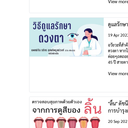
View mor
ดูแลรักษ
19 Apr 202
อวัยวะที่สำ
ดวงตา หากไม
ค่อยๆถดถอยเ
45 ปี สายตา
View mor
"ลิ้น" ดั
การบำรุงด
20 Sep 202