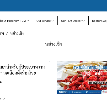
About Huachiew TCM
Our Service
Our TCM Doctor
Doctor's Ap
ภาพ
หย่างเซิง
หย่างเซิง
นยาสำหรับผู้ป่วยเบาหวาน
่มีภาวะเลือดคั่งร่วมด้วย
4
e