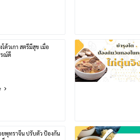
โต้วเกา สตรีมีสุข เมื่อ
รณ์ดี
e
ือยพุทราจีน ปรับตัว ป้องกัน