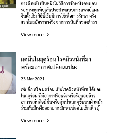
การดึงหลัง เป็นหนึ่งในวิธีการรักษาโรคหมอน
รองกระดูกทับเส้นประสาทแบบการแพทย์แผน
จีนดั้งเดิม วิธีนี้เริ่มมีการใช้เพื่อการรักษา ครั้ง
แรกในสมัยราชวง์ชิง จากการบันทึกของตำรา
แพทย์แผนจีนโบราณ “อีจงจินเจี้ยน” ได้กล่าวไว้
View more
ว่า วิธีการดึงหลังแบบพานซั่วเตี้ยนจวนฝ่า “攀
索叠砖法”
ผดผื่นในฤดูร้อน โรคผิวหนังที่มา
พร้อมอากาศเปลี่ยนแปลง
23 Mar 2021
เฟ่ยจื่อ หรือ ผดร้อน เป็นโรคผิวหนังที่พบได้บ่อย
ในฤดูร้อน ที่มีอากาศร้อนจัดหรือร้อนอบอ้าว
อาการเด่นคือมีผื่นหรือตุ่มน้ำเล็กๆขึ้นบนผิวหนัง
ร่วมกับมีเหงื่อออกมาก มักพบบ่อยในเด็กเล็ก ผู้
สูงอายุ บุคคลที่มีรูปร่างเจ้าเนื้อ หรือบุคคลที่ใส่
View more
เสื้อผ้ารัดรูป ค่อนข้างคับแน่น หรือผ้าเนื้อหนา