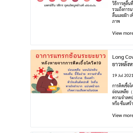
วิธีการดูลิ้
รวมถึงการน
ลิ้นและฝ้า เ
ภาพ
View mor
Long Co
ยาวหลังห
19 Jul 202
การติดเชื้อโ
อ่อนเพลี
ความจำลดป
หรือ ซึมเศ
悸）หายใจลำ
View mor
ปอด（肺痿/
เนื้ออ่อน