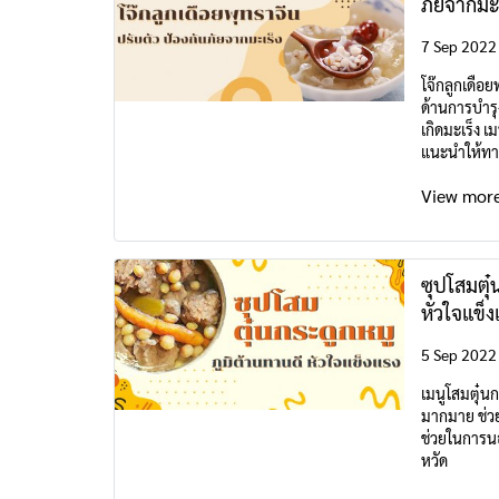
ภัยจากมะ
7 Sep 2022
โจ๊กลูกเดือย
ด้านการบำรุ
เกิดมะเร็ง 
แนะนำให้ทา
View mor
ซุปโสมตุ๋
หัวใจแข็ง
5 Sep 2022
เมนูโสมตุ๋น
มากมาย ช่ว
ช่วยในการนอ
หวัด