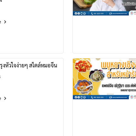
4
e
ุงหัวใจง่ายๆ สไตล์หมอจีน
3
e