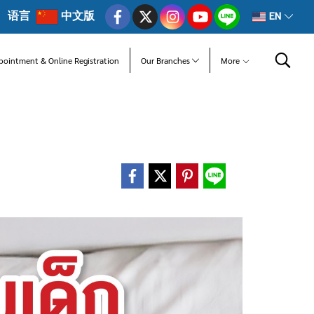
语言
中文版
EN
pointment & Online Registration
Our Branches
More