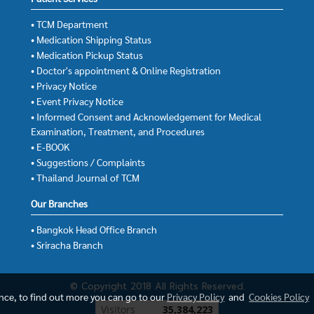
• TCM Department
• Medication Shipping Status
• Medication Pickup Status
• Doctor's appointment & Online Registration
• Privacy Notice
• Event Privacy Notice
• Informed Consent and Acknowledgement for Medical
Examination, Treatment, and Procedures
• E-BOOK
• Suggestions / Complaints
• Thailand Journal of TCM
Our Branches
• Bangkok Head Office Branch
• Sriracha Branch
© Copyright 2018 All Rights Reserved.
ence, to find out more you can go to our
Privacy Policy
and
Cookies Policy
Today's visitor
1