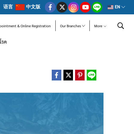
语言
中文版
EN
pointment & Online Registration
Our Branches
More
ณโรค