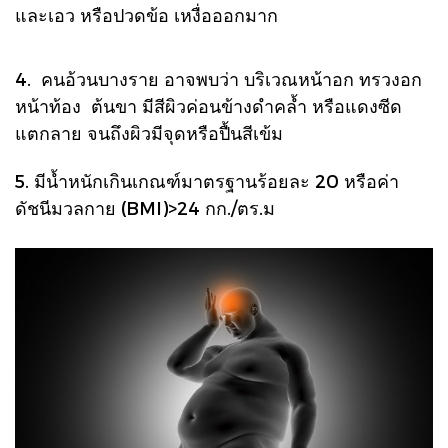
และเอว หรือปวดข้อ เหงื่อออกมาก
4. คนอ้วนบางราย อาจพบว่า บริเวณหน้าอก ทรวงอก
หน้าท้อง ต้นขา มีสีผิวค่อนข้างดำคล้ำ หรือแดงซีด
แตกลาย จนถึงผิวมีจุดหรือปื้นสีเข้ม
5. มีน้ำหนักเกินเกณฑ์มาตรฐานร้อยละ 20 หรือค่า
ดัชนีมวลกาย (BMI)>24 กก./ตร.ม