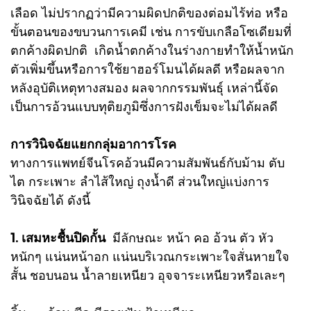
เลือด ไม่ปรากฏว่ามีความผิดปกติของต่อมไร้ท่อ หรือ
ขั้นตอนของขบวนการเคมี เช่น การขับเกลือโซเดียมที่
ตกค้างผิดปกติ เกิดน้ำตกค้างในร่างกายทำให้น้ำหนัก
ตัวเพิ่มขึ้นหรือการใช้ยาฮอร์โมนได้ผลดี หรือผลจาก
หลังอุบัติเหตุทางสมอง ผลจากกรรมพันธุ์ เหล่านี้จัด
เป็นการอ้วนแบบทุติยภูมิซึ่งการฝังเข็มจะไม่ได้ผลดี
การวินิจฉัยแยกกลุ่มอาการโรค
ทางการแพทย์จีนโรคอ้วนมีความสัมพันธ์กับม้าม ตับ
ไต กระเพาะ ลำไส้ใหญ่ ถุงน้ำดี ส่วนใหญ่แบ่งการ
วินิจฉัยได้ ดังนี้
1. เสมหะชื้นปิดกั้น
มีลักษณะ หน้า คอ อ้วน ตัว หัว
หนักๆ แน่นหน้าอก แน่นบริเวณกระเพาะใจสั่นหายใจ
สั้น ชอบนอน น้ำลายเหนียว อุจจาระเหนียวหรือเละๆ