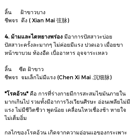
ลิ้น ฝ้าขาวบาง
ชีพจร ตึง ( Xian Mai 弦脉)
4. ม้ามและไตหยางพร่อง
มีอาการปัสสาวะบ่อย
ปัสสาวะครั้งละมากๆ ไม่ค่อยมีแรง ปวดเอว เมื่อยขา
หน้าขาบวม ท้องอืด เบื่ออาหาร อุจจาระเหลว
ลิ้น ซีด ฝ้าขาว
ชีพจร จมเล็กไม่มีแรง (Chen Xi Mai .沉细脉)
"โรคอ้วน"
คือ การที่ร่างกายมีการสะสมไขมันภายใน
มากเกินไป รวมทั้งมีอาการวิงเวียนศีรษะ อ่อนเพลียไม่มี
แรง ไม่มีชีวิตชีวา พูดน้อย เคลื่อนไหวเชื่องช้า หายใจ
ไม่เต็มอิ่ม
กลไกของโรคอ้วน เกิดจากความอ่อนแอของกระเพาะ