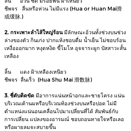
ลิ้น อ้วน ซีด มีรอยฟัน ฝ้าเหนียว
ชีพจร ลื่นหรือห่วน ไม่มีแรง (Hua or Huan Mai滑
或缓脉.)
2. กระเพาะลำไส้ใหญ่ร้อน
มีลักษณะอ้วนทั้งช่วงบนช่วง
ล่างของตัว กินเก่ง ปากแห้งชอบดื่ม น้ำเย็น ไม่ชอบร้อน
เหงื่อออกมาก หงุดหงิด ขี้โมโห อุจจาระผูก ปัสสาวะสั้น
เหลือง
ลิ้น แดง ฝ้าเหลืองเหนียว
ชีพจร ลื่นเร็ว (Hua Shu Mai 滑数脉)
3. ชี่ตับติดขัด
มีอาการแน่นหน้าอกและชายโครง แน่น
บริเวณเต้านมหรือบริเวณท้องช่วงบนหรือปอด ไม่มี
ตำแหน่งแน่นอนเคลื่อนไปมาเปลี่ยนที่ได้ สัมพันธ์กับ
การเปลี่ยน แปลงของอารมณ์ ชอบถอนหายใจหรือเลอ
หรือผายลมจะสบายขึ้น