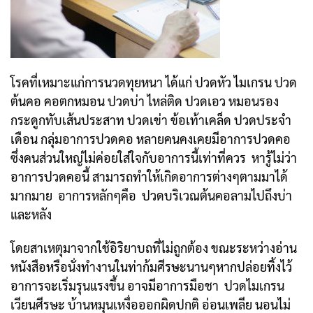
โรคที่เหมาะแก่การนวดทุยหนา ได้แก่ ปวดหัว ไมเกรน ปวด
ต้นคอ คอตกหมอน ปวดบ่า ไหล่ติด ปวดเอว หมอนรอง
กระดูกทับเส้นประสาท ปวดเข่า ข้อเท้าเคล็ด ปวดประจำ
เดือน กลุ่มอาการปวดคอ หลายคนคงเคยมีอาการปวดคอ
ซึ่งคนส่วนใหญ่ไม่ค่อยใส่ใจกับอาการนี้เท่าที่ควร หารู้ไม่ว่า
อาการปวดคอนี้ สามารถทำให้เกิดอาการต่างๆตามมาได้
มากมาย อาการหลักๆคือ ปวดบริเวณต้นคอลามไปถึงบ่า
และหลัง
โดยสาเหตุมาจากใช้อิริยาบถที่ไม่ถูกต้อง ขณะระหว่างอ่าน
หนังสือหรือนั่งทำงานในท่าก้มศีรษะนานๆ
หากปล่อยทิ้งไว้
อาการจะเริ่มรุนแรงขึ้น อาจมีอาการมือชา ปวดไมเกรน
เวียนศีรษะ บ้านหมุนเหงื่อออกผิดปกติ อ่อนเพลีย นอนไม่