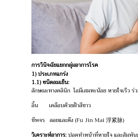
การวินิจฉัยแยกกลุ่มอาการโรค
1) ประเภทแกร่ง
1.1) ชนิดลมเย็น:
ลักษณะทางคลินิก ไอมีเสมหะน้อย หายใจเร็ว ร่วม
ลิ้น เคลือบด้วยฝ้าสีขาว
ชีพจร ลอยและตึง (Fu Jin Mai 浮紧脉)
วิเคราะห์อาการ:
ปอดทำหน้าที่หายใจ และสัมพันธ์ด