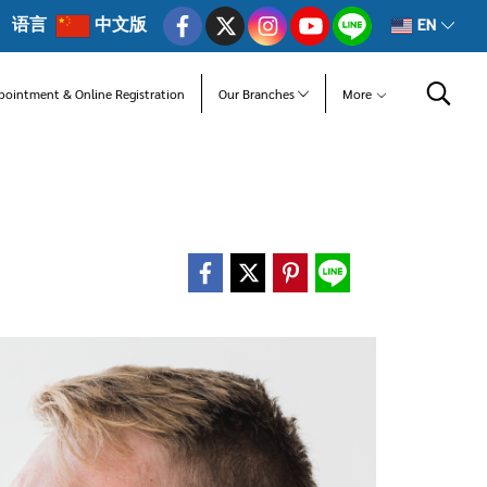
语言
中文版
EN
pointment & Online Registration
Our Branches
More