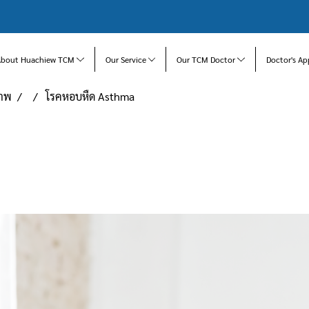
About Huachiew TCM
Our Service
Our TCM Doctor
Doctor's Ap
ภาพ
โรคหอบหืด Asthma