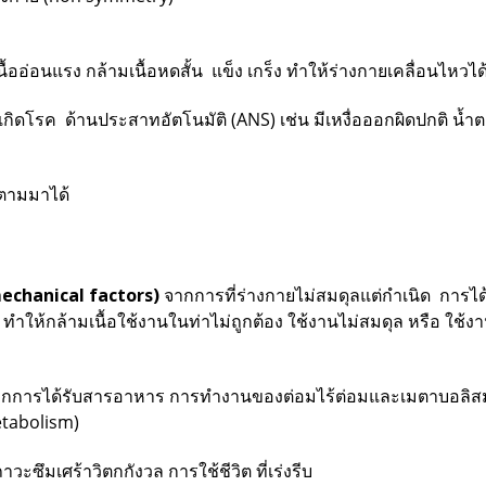
ื้ออ่อนแรง กล้ามเนื้อหดสั้น
แข็ง เกร็ง ทำให้ร่างกายเคลื่อนไหวได
่เกิดโรค ด้านประสาทอัตโนมัติ (ANS) เช่น มีเหงื่อออกผิดปกติ น
ตามมาได้
(mechanical factors)
จาก
การที่ร่างกายไม่สมดุลแต่กำเนิด การได
ต้น ทำให้กล้ามเนื้อใช้งานในท่าไม่ถูกต้อง ใช้งานไม่สมดุล หรือ ใ
กการได้รับสารอาหาร การทำงานของต่อมไร้ต่อมและเมตาบอลิสมข
etabolism)
วะซึมเศร้าวิตกกังวล การใช้ชีวิต ที่เร่งรีบ