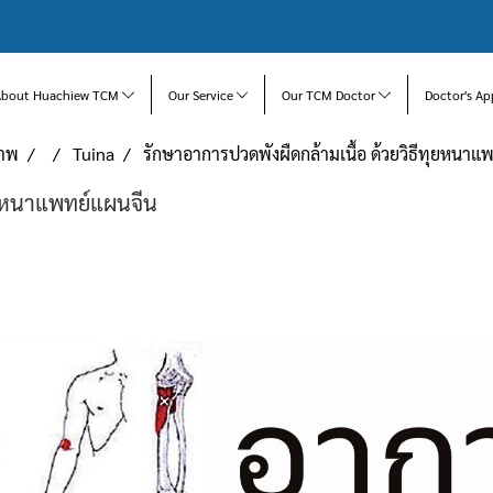
About Huachiew TCM
Our Service
Our TCM Doctor
Doctor's Ap
ภาพ
Tuina
รักษาอาการปวดพังผืดกล้ามเนื้อ ด้วยวิธีทุยหนาแ
ทุยหนาแพทย์แผนจีน