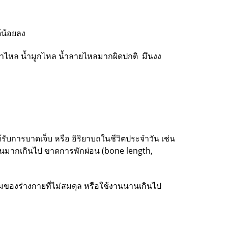
้น้อยลง
้ำตาไหล น้ำมูกไหล น้ำลายไหลมากผิดปกติ มึนงง
้รับการบาดเจ็บ หรือ อิริยาบถในชีวิตประจำวัน เช่น
ช้งานมากเกินไป ขาดการพักผ่อน (bone length,
องร่างกายที่ไม่สมดุล หรือใช้งานนานเกินไป