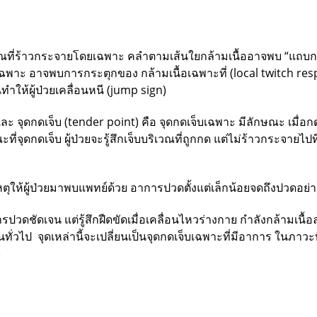
ริเวณที่ร้าวกระจายโดยเฉพาะ คลำตามเส้นใยกล้ามเนื้ออาจพบ “แถบกล
บเฉพาะ อาจพบการกระตุกของ กล้ามเนื้อเฉพาะที่ (local twitch res
ทำให้ผู้ป่วยเคลื่อนหนี (jump sign)
ละ จุดกดเจ็บ (tender point)
คือ จุดกดเจ็บเฉพาะ มีลักษณะ เมื่อกดถ
่จุดกดเจ็บ ผู้ป่วยจะรู้สึกเจ็บบริเวณที่ถูกกด แต่ไม่ร้าวกระจายไปที่
็นเหตุให้ผู้ป่วยมาพบแพทย์ด้วย อาการปวดตั้งแต่เล็กน้อยจดถึงปวดอย่
ารปวดชัดเจน แต่รู้สึกฝืดขัดเมื่อเคลื่อนไหวร่างกาย กำลังกล้ามเนื้อ
ั่วไป จุดเหล่านี้จะเปลี่ยนเป็นจุดกดเจ็บเฉพาะที่มีอาการ ในภาวะที่
)