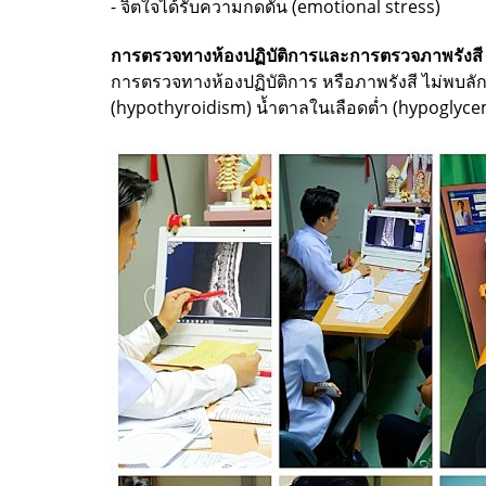
- จิตใจได้รับความกดดัน (emotional stress)
การตรวจทางห้องปฏิบัติการและการตรวจภาพรังสี
การตรวจทางห้องปฏิบัติการ หรือภาพรังสี ไม่พบล
(hypothyroidism) น้ำตาลในเลือดต่ำ (hypoglyc