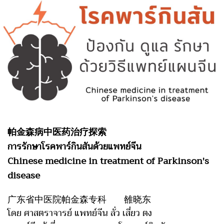
帕金森病中医药治疗探索
การรักษาโรคพาร์กินสันด้วยแพทย์จีน
Chinese medicine in treatment of Parkinson's
disease
广东省中医院帕金森专科 雒晓东
โดย ศาสตราจารย์ แพทย์จีน ลั่ว เสี่ยว ตง