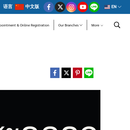
语言
中文版
EN
pointment & Online Registration
Our Branches
More