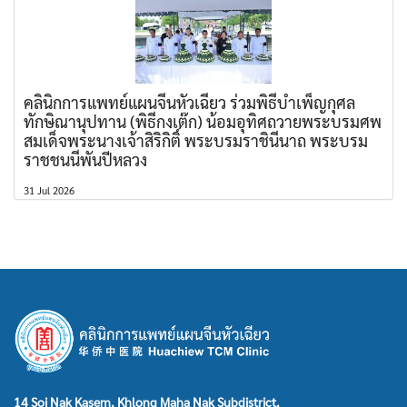
คลินิกการแพทย์แผนจีนหัวเฉียว ร่วมพิธีบำเพ็ญกุศล
ทักษิณานุปทาน (พิธีกงเต๊ก) น้อมอุทิศถวายพระบรมศพ
สมเด็จพระนางเจ้าสิริกิติ์ พระบรมราชินีนาถ พระบรม
ราชชนนีพันปีหลวง
31 Jul 2026
14 Soi Nak Kasem, Khlong Maha Nak Subdistrict,