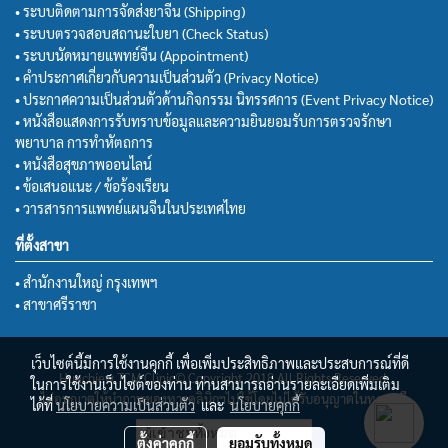
• ระบบติดตามการจัดส่งยาจีน (Shipping)
• ระบบตรวจสอบสถานะใบยา (Check Status)
• ระบบนัดหมายแพทย์จีน (Appointment)
• คำประกาศเกี่ยวกับความเป็นส่วนตัว (Privacy Notice)
• ประกาศความเป็นส่วนตัวด้านกิจกรรม นิทรรศการ (Event Privacy Notice)
• หนังสือแสดงการรับทราบข้อมูลและความยินยอมรับการตรวจรักษา
พยาบาล การทำหัตถการ
• หนังสือสุขภาพออนไลน์
• ข้อเสนอแนะ / ข้อร้องเรียน
• วารสารการแพทย์แผนจีนในประเทศไทย
ที่ตั้งสาขา
• สำนักงานใหญ่ กรุงเทพฯ
• สาขาศรีราชา
เว็บไซต์นี้มีการใช้งานคุกกี้ เพื่อเพิ่มประสิทธิภาพและประสบการณ์ที่ดี
Huachiew TCM Clinic© Copyright 2018 All Rights Reserved.
ในการใช้งานเว็บไซต์ของท่าน ท่านสามารถอ่านรายละเอียดเพิ่มเติม
ไม่อนุญาตให้นำภาพของทางคลินิกฯไปใช้โดยไม่ได้รับอนุญาตในทุกกรณี
ได้ที่
นโยบายความเป็นส่วนตัว
และ
นโยบายคุกกี้
ผู้เข้าชมทั้งหมด
ตั้งค่าคุกกี้
ยอมรับทั้งหมด