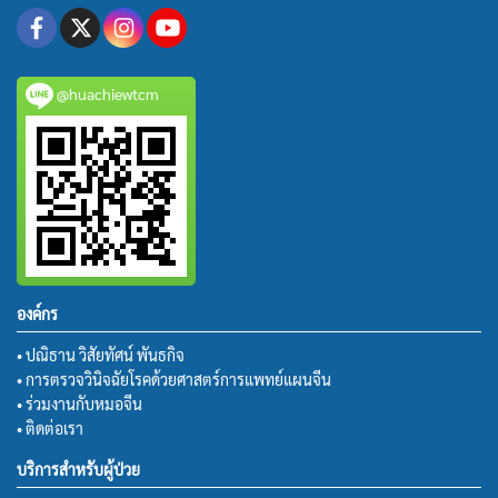
@huachiewtcm
องค์กร
• ปณิธาน วิสัยทัศน์ พันธกิจ
• การตรวจวินิจฉัยโรคด้วยศาสตร์การแพทย์แผนจีน
• ร่วมงานกับหมอจีน
• ติดต่อเรา
บริการสำหรับผู้ป่วย