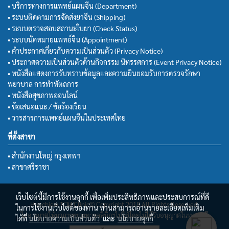
• บริการทางการแพทย์แผนจีน (Department)
• ระบบติดตามการจัดส่งยาจีน (Shipping)
• ระบบตรวจสอบสถานะใบยา (Check Status)
• ระบบนัดหมายแพทย์จีน (Appointment)
• คำประกาศเกี่ยวกับความเป็นส่วนตัว (Privacy Notice)
• ประกาศความเป็นส่วนตัวด้านกิจกรรม นิทรรศการ (Event Privacy Notice)
• หนังสือแสดงการรับทราบข้อมูลและความยินยอมรับการตรวจรักษา
พยาบาล การทำหัตถการ
• หนังสือสุขภาพออนไลน์
• ข้อเสนอแนะ / ข้อร้องเรียน
• วารสารการแพทย์แผนจีนในประเทศไทย
ที่ตั้งสาขา
• สำนักงานใหญ่ กรุงเทพฯ
• สาขาศรีราชา
เว็บไซต์นี้มีการใช้งานคุกกี้ เพื่อเพิ่มประสิทธิภาพและประสบการณ์ที่ดี
Huachiew TCM Clinic© Copyright 2018 All Rights Reserved.
ในการใช้งานเว็บไซต์ของท่าน ท่านสามารถอ่านรายละเอียดเพิ่มเติม
ไม่อนุญาตให้นำภาพของทางคลินิกฯไปใช้โดยไม่ได้รับอนุญาตในทุกกรณี
ได้ที่
นโยบายความเป็นส่วนตัว
และ
นโยบายคุกกี้