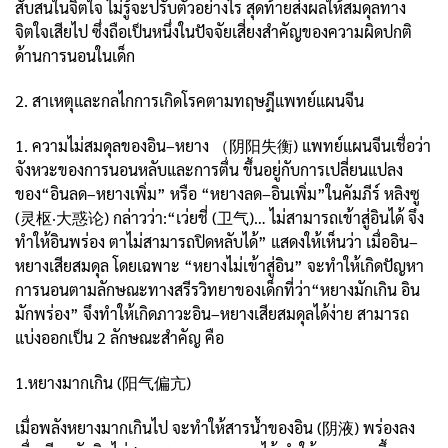
สับสนในจิตใจ ไม่รู้จะปรับตัวอย่างไร สุดท้ายส่งผลให้สมดุลทาง
จิตใจเสียไป ซึ่งถือเป็นหนึ่งในปัจจัยเสี่ยงสำคัญของความผิดปกติ
ด้านการนอนในเด็ก
2. สาเหตุและกลไกการเกิดโรคตามทฤษฎีแพทย์แผนจีน
1. ความไม่สมดุลของอิน–หยาง （阴阳失衡) แพทย์แผนจีนเชื่อว่า
จังหวะของการนอนหลับและการตื่น ขึ้นอยู่กับการเปลี่ยนแปลง
ของ“อินลด–หยางเพิ่ม” หรือ “หยางลด–อินเพิ่ม”ในคัมภีร์ หลิงซู
(灵枢·大惑论) กล่าวว่า:“เว่ยชี่ (卫气)… ไม่สามารถเข้าสู่อินได้ จึง
ทำให้อินพร่อง ตาไม่สามารถปิดหลับได้” แสดงให้เห็นว่า เมื่ออิน–
หยางเสียสมดุล โดยเฉพาะ “หยางไม่เข้าสู่อิน” จะทำให้เกิดปัญหา
การนอนตามลักษณะทางสรีรวิทยาของเด็กที่ว่า“หยางมักเกิน อิน
มักพร่อง” จึงทำให้เกิดภาวะอิน–หยางเสียสมดุลได้ง่าย สามารถ
แบ่งออกเป็น 2 ลักษณะสำคัญ คือ
1.หยางมากเกิน (阳气偏亢)
เมื่อพลังหยางมากเกินไป จะทำให้สารน้ำของอิน (阴液) พร่องลง