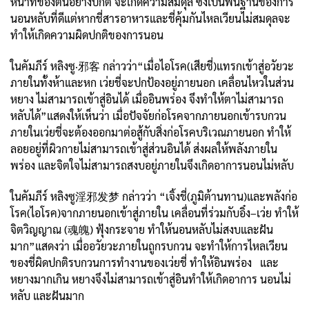
หน้าที่ของตนอย่างปกติ จะเกิดความสมดุล ซึ่งเป็นพื้นฐานของการ
นอนหลับที่ดีแต่หากชี่สารอาหารและชี่คุ้มกันไหลเวียนไม่สมดุลจะ
ทำให้เกิดความผิดปกติของการนอน
ในคัมภีร์ หลิงซู·邪客 กล่าวว่า“เมื่อไอโรค(เสียชี่)แทรกเข้าสู่อวัยวะ
ภายในทั้งห้าและหก เว่ยชี่จะปกป้องอยู่ภายนอก เคลื่อนไหวในส่วน
หยาง ไม่สามารถเข้าสู่อินได้ เมื่ออินพร่อง จึงทำให้ตาไม่สามารถ
หลับได้”แสดงให้เห็นว่า เมื่อปัจจัยก่อโรคจากภายนอกเข้ารบกวน
ภายในเว่ยชี่จะต้องออกมาต่อสู้กับสิ่งก่อโรคบริเวณภายนอก ทำให้
ลอยอยู่ที่ผิวกายไม่สามารถเข้าสู่ส่วนอินได้ ส่งผลให้พลังภายใน
พร่อง และจิตใจไม่สามารถสงบอยู่ภายในจึงเกิดอาการนอนไม่หลับ
ในคัมภีร์ หลิงซู淫邪发梦 กล่าวว่า “เจิ้งชี่(ภูมิต้านทาน)และพลังก่อ
โรค(ไอโรค)จากภายนอกเข้าสู่ภายใน เคลื่อนที่ร่วมกับอิ๋ง–เว่ย ทำให้
จิตวิญญาณ (魂魄) ฟุ้งกระจาย ทำให้นอนหลับไม่สงบและฝัน
มาก”แสดงว่า เมื่ออวัยวะภายในถูกรบกวน จะทำให้การไหลเวียน
ของชี่ผิดปกติรบกวนการทำงานของเว่ยชี่ ทำให้อินพร่อง และ
หยางมากเกิน หยางจึงไม่สามารถเข้าสู่อินทำให้เกิดอาการ นอนไม่
หลับ และฝันมาก