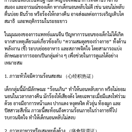
สมอง และอารมณ์ของเด็ก หากเด็กนอนหลับไม่ดี เช่น นอนไม่หลับ
ตื่นบ่อย ฝันร้าย หรือร้องไห้กลางคืน อาจส่งผลต่อการเจริญเติบโต
สมาธิ และพฤติกรรมในระยะยาว
ในมุมมองของการแพทย์แผนจีน ปัญหาการนอนของเด็กไม่ได้เกิด
จากสาเหตุเดียวแต่เกี่ยวข้องกับ “ความสมดุลของร่างกาย” ทั้งด้าน
พลังงาน (ชี่) ระบบย่อยอาหาร และสภาพจิตใจ โดยสามารถแบ่ง
ลักษณะอาการออกเป็นกลุ่มต่าง ๆ เพื่อช่วยในการดูแลได้อย่าง
เหมาะสม
1. ภาวะหัวใจมีความร้อนสะสม （心经积热证）
เด็กกลุ่มนี้มักมีลักษณะ “ร้อนเกิน” ทำให้นอนหลับยาก หรือไม่ยอม
นอนในเวลากลางคืน มักร้องไห้เสียงดัง โดยเฉพาะเมื่อมีแสงไฟร่วม
ด้วย อาจมีอาการหน้าแดง ปากแดง หงุดหงิด ตัวอุ่น ท้องผูก และ
ปัสสาวะสีเข้ม ภาวะนี้สะท้อนถึงความร้อนภายในร่างกายที่ไป
รบกวนจิตใจ ทำให้เด็กนอนหลับไม่สงบ
2. ภาวะอาหารหรือเสมหะคั่งค้าง （痰食阻滞证）