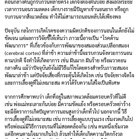
ตอนกลางคืนถูกรบกวนหลายครั้ง เด็กจึงต้องตื่นบ่อย ส่งผลให้ระยะ
เวลาการนอนรวมลดลง เด็กบางรายมีปัญหาเข้านอนยาก หรือถูก
รบกวนจากสิ่งแวดล้อม ทำให้ไม่สามารถนอนหลับได้เพียงพอ
ปัจจุบัน กลไกการเกิดโรคของความผิดปกติของการนอนในเด็กยังไม่
ชัดเจน แต่ผลการวิจัยชี้ให้เห็นว่า ภาวะนี้อาจเป็น “โรคด้าน
พัฒนาการ” ที่เกี่ยวข้องกับการพัฒนาของสมองส่วนเปลือกสมอง
(cerebral cortex) ที่ล่าช้า ความล่าช้านี้จะรบกวนจังหวะการนอน
ตามปกติ จึงทำให้เกิดอาการ เช่น ฝันมาก ฝันร้าย หรือผวาตอน
กลางคืน แม้ว่าปัจจุบันยังไม่มีวิธีแก้ไขโดยตรงสำหรับภาวะสมอง
พัฒนาล่าช้า แต่ปัจจัยเสี่ยงที่กระตุ้นให้เกิดโรค เช่น ปัจจัยทางจิตใจ
และการเลี้ยงดูที่ไม่เหมาะสม ควรได้รับความใส่ใจเป็นพิเศษ
จากการศึกษาพบว่า เด็กที่อยู่ในสภาพแวดล้อมครอบครัวที่ไม่ดี
เช่น พ่อแม่ทะเลาะกันบ่อย มีความขัดแย้ง หรือครอบครัวหย่าร้าง
จะมีอัตราการเกิดปัญหาการนอนสูงกว่าเด็กทั่วไป นอกจากนี้ วิธี
การเลี้ยงดูที่ไม่เหมาะสม เช่น การเลี้ยงดูแบบรุนแรง เข้มงวดเกินไป
หรือพ่อแม่มีวิธีการอบรมที่ไม่สอดคล้องกัน (เช่น คนหนึ่งเข้มงวด
แต่อีกคนตามใจมากเกินไป) ล้วนทำให้เด็กเกิดความวิตกกังวล