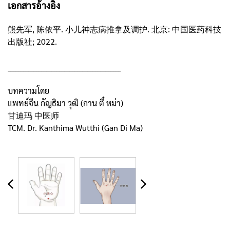
เอกสารอ้างอิง
熊先军, 陈依平. 小儿神志病推拿及调护. 北京: 中国医药科技
出版社; 2022.
____________________________________________
บทความโดย
แพทย์จีน กัญธิมา วุฒิ (กาน ตี๋ หม่า)
甘迪玛 中医师
TCM. Dr. Kanthima Wutthi (Gan Di Ma)