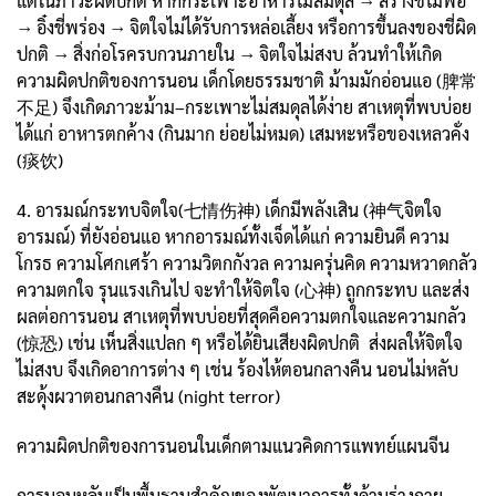
แต่ในภาวะผิดปกติ หากกระเพาะอาหารไม่สมดุล → สร้างชี่ไม่พอ
→ อิ๋งชี่พร่อง → จิตใจไม่ได้รับการหล่อเลี้ยง หรือการขึ้นลงของชี่ผิด
ปกติ → สิ่งก่อโรครบกวนภายใน → จิตใจไม่สงบ ล้วนทำให้เกิด
ความผิดปกติของการนอน เด็กโดยธรรมชาติ ม้ามมักอ่อนแอ (脾常
不足) จึงเกิดภาวะม้าม–กระเพาะไม่สมดุลได้ง่าย สาเหตุที่พบบ่อย
ได้แก่ อาหารตกค้าง (กินมาก ย่อยไม่หมด) เสมหะหรือของเหลวคั่ง
(痰饮)
4. อารมณ์กระทบจิตใจ(七情伤神) เด็กมีพลังเสิน (神气จิตใจ
อารมณ์) ที่ยังอ่อนแอ หากอารมณ์ทั้งเจ็ดได้แก่ ความยินดี ความ
โกรธ ความโศกเศร้า ความวิตกกังวล ความครุ่นคิด ความหวาดกลัว
ความตกใจ รุนแรงเกินไป จะทำให้จิตใจ (心神) ถูกกระทบ และส่ง
ผลต่อการนอน สาเหตุที่พบบ่อยที่สุดคือความตกใจและความกลัว
(惊恐) เช่น เห็นสิ่งแปลก ๆ หรือได้ยินเสียงผิดปกติ ส่งผลให้จิตใจ
ไม่สงบ จึงเกิดอาการต่าง ๆ เช่น ร้องไห้ตอนกลางคืน นอนไม่หลับ
สะดุ้งผวาตอนกลางคืน (night terror)
ความผิดปกติของการนอนในเด็กตามแนวคิดการแพทย์แผนจีน
การนอนหลับเป็นพื้นฐานสำคัญของพัฒนาการทั้งด้านร่างกาย