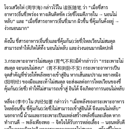
โจวเสวียไห่ (周学海) กล่าวไว้ใน 读医随笔 ว่า “เมื่อชี่สาร
อาหาร(อิ๋นชี่)พร่อง ทางเดินติดขัด เว่ยชี่โจมตีภายใน → นอนไม่
หลับ” และ “เมื่อชี่สารอาหาร(อิ๋นชี่)มาก ผิวชื้น ชี่คุ้มกันคั่งอยู่ →
ง่วงนอนมาก”
ดังนั้น ชี่สารอาหาร(อิ๋นชี่)และชี่คุ้มกัน(เว่ยชี่)ไหลเวียนไม่สมดุล
สามารถทำให้เกิดได้ทั้ง นอนไม่หลับ และง่วงนอนมากผิดปกติ
3.กระเพาะอาหารไม่สมดุล (胃气不和)มีคำกล่าวว่า “กระเพาะไม่
สมดุล จะนอนไม่สงบ” (胃不和则卧不安) กระเพาะอาหารเป็น
จุดสำคัญที่ช่วยให้พลังหยางเข้าสู่อิน หากเส้นลมปราณ หยางหมิง
(阳明经) ของมือและเท้าไม่สมดุล จะส่งผลต่อการไหลเวียนของชี่
คุ้มกัน(เว่ยชี่) ทำให้ไม่สามารถเข้าสู่ อินได้ จึงเกิดอาการนอนไม่หลับ
หลี่จง (李中) ใน 内经知要 กล่าวว่า “เมื่อพลังของกระเพาะอาหาร
ไหลย้อนขึ้น ชี่คุ้มกัน(เว่ยชี่)ไม่สามารถเข้าสู่อินได้ จึงนอนไม่หลับ”
นอกจากนี้ ม้ามและกระเพาะเป็นแหล่งสร้างพลังชี่และเลือด หาก
ทำงานดี → พลังเพียงพอ → จิตใจได้รับการหล่อเลี้ยง → นอนหลับดี