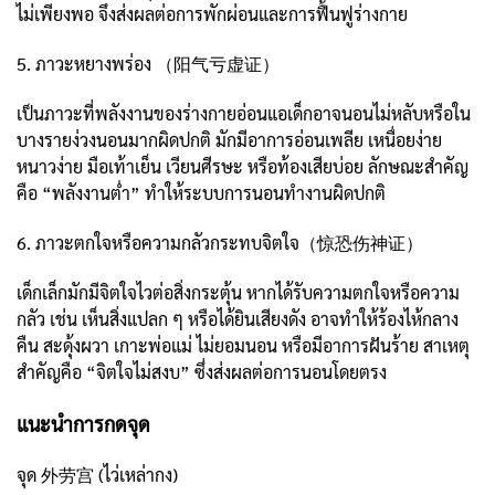
ไม่เพียงพอ จึงส่งผลต่อการพักผ่อนและการฟื้นฟูร่างกาย
5. ภาวะหยางพร่อง （阳气亏虚证）
เป็นภาวะที่พลังงานของร่างกายอ่อนแอเด็กอาจนอนไม่หลับหรือใน
บางรายง่วงนอนมากผิดปกติ มักมีอาการอ่อนเพลีย เหนื่อยง่าย
หนาวง่าย มือเท้าเย็น เวียนศีรษะ หรือท้องเสียบ่อย ลักษณะสำคัญ
คือ “พลังงานต่ำ” ทำให้ระบบการนอนทำงานผิดปกติ
6. ภาวะตกใจหรือความกลัวกระทบจิตใจ（惊恐伤神证）
เด็กเล็กมักมีจิตใจไวต่อสิ่งกระตุ้น หากได้รับความตกใจหรือความ
กลัว เช่น เห็นสิ่งแปลก ๆ หรือได้ยินเสียงดัง อาจทำให้ร้องไห้กลาง
คืน สะดุ้งผวา เกาะพ่อแม่ ไม่ยอมนอน หรือมีอาการฝันร้าย สาเหตุ
สำคัญคือ “จิตใจไม่สงบ” ซึ่งส่งผลต่อการนอนโดยตรง
แนะนำการกดจุด
จุด 外劳宫 (ไว่เหล่ากง)