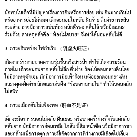
มักพบในเด็กที่มีปัญหาเรื่องการกินหรือการย่อย เช่น กินมากเกินไป
หรืออาหารย่อยไม่หมด เด็กจะนอนไม่หลับ ฝันร้าย ตื่นง่าย กระสับ
กระส่าย อาจมีอาการแน่นท้อง หนักศีรษะ คลื่นไส้ หรือมีเสมหะ
ร่วมด้วย สาเหตุหลักคือ “ท้องไม่สบาย” จึงทำให้นอนหลับไม่ดี
3. ภาวะอินพร่อง ไฟกำเริบ （阴虚火旺证）
เกิดจากร่างกายขาดความชุ่มชื้นหรือสารน้ำ ทำให้เกิดความร้อน
ภายใน เด็กจะนอนยาก หลับไม่ลึก ตื่นง่าย ร้องไห้ตอนกลางคืนโดย
ไม่มีสาเหตุชัดเจน มักมีอาการมือเท้าร้อน เหงื่อออกตอนกลางคืน
และหงุดหงิดง่าย ลักษณะเด่นคือ “ร้อนจากภายใน” ทำให้นอนหลับ
ไม่สนิท
4. ภาวะเลือดตับไม่เพียงพอ (肝血不足证)
เด็กจะมีอาการนอนไม่หลับ ฝันเยอะ หรือบางครั้งง่วงทั้งวันแต่กลับ
หลับยาก มักมีอาการอ่อนเพลีย ใจสั่น ขี้ลืม หน้าซีด หรือมีอาการชา
และกล้ามเนื้อกระตุก ภาวะนี้เกิดจากการที่ร่างกายมีเลือดไปเลี้ยง