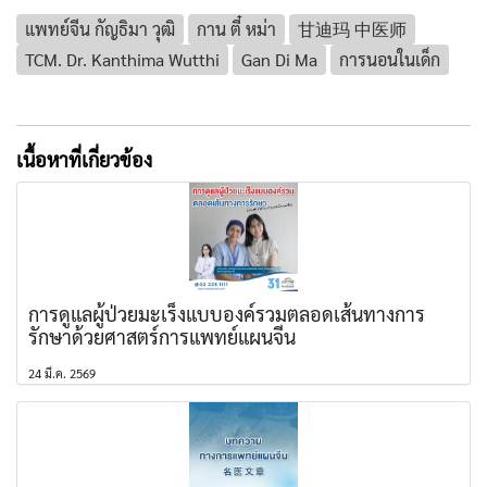
แพทย์จีน กัญธิมา วุฒิ
กาน ตี๋ หม่า
甘迪玛 中医师
TCM. Dr. Kanthima Wutthi
Gan Di Ma
การนอนในเด็ก
เนื้อหาที่เกี่ยวข้อง
การดูแลผู้ป่วยมะเร็งแบบองค์รวมตลอดเส้นทางการ
รักษาด้วยศาสตร์การแพทย์แผนจีน
24 มี.ค. 2569