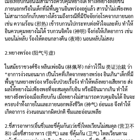
เมื่อเทียบกันอินไม่สามารถควบคุมหยางได้ ทำให้หยางลอยขึ้น
ภายนอกหรือในเด็กที่มีพื้นฐานอินพร่องอยู่แล้ว สารน้ำไม่เพียงพอ
ไม่สามารถกักเก็บหยางได้รวมถึงกรณีที่มีปัจจัยก่อโรคจากภายนอก
เช่น ความร้อน (邪热) เข้ารบกวนไปกระทบต่อหัวใจและตับ ทำให้
อินควบคุมหยางไม่ได้ รบกวนจิตใจ (神明) จึงก่อให้เกิดอาการ เช่น
นอนไม่หลับ ร้องไห้ตอนกลางคืน (夜啼) นอนหลับไม่สงบ
2.หยางพร่อง (阳气亏虚)
ในสมัยราชวงศ์ชิง หลินเพ่ยฉิน (林佩琴) กล่าวไว้ใน 类证治裁 ว่า
“อาการง่วงนอนมาก เป็นโรคที่เกิดจากหยางพร่อง อินเกิน”เด็กที่มี
พื้นฐานหยางพร่อง หรือเจ็บป่วยเรื้อรัง ทำให้พลังหยางเสียหาย ส่ง
ผลให้หยางไม่เพียงพอที่จะสมดุลกับอิน หรือมีอินมากเกิน ทำให้
หยางยิ่งพร่องเมื่อเทียบกัน เมื่อหยางไม่สามารถควบคุมอินได้ อินจะ
ครอบงำทั้งภายในและภายนอกพลังชีวิต (神气) อ่อนแอ จึงทำให้
เกิดอาการ ง่วงนอนมากผิดปกติ ซึมและอ่อนเพลีย
2.ชี่สารอาหาร(อิ๋นชี่)และชี่คุ้มกัน(เว่ยชี่)ไหลเวียนไม่สมดุล (营卫不
和) เมื่อชี่สารอาหาร (营气) และ ชี่คุ้มกัน (卫气) ไหลเวียนตาม