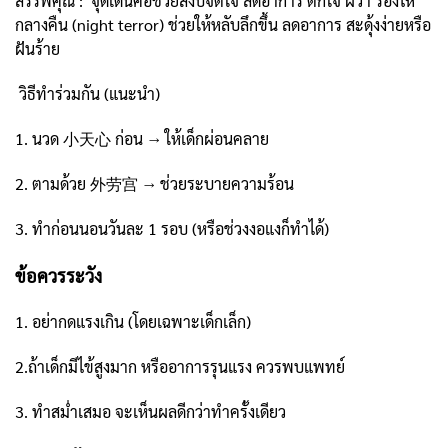
สรรพคุณ : จุดเด่นคือช่วยสงบจิตใจ ลดอาการ ตกใจ ผวา ร้องไห้
กลางคืน (night terror) ช่วยให้หลับลึกขึ้น ลดอาการ สะดุ้งง่ายหรือ
ฝันร้าย
วิธีทำร่วมกัน (แนะนำ)
1. นวด 小天心 ก่อน → ให้เด็กผ่อนคลาย
2. ตามด้วย 外劳宫 → ช่วยระบายความร้อน
3. ทำก่อนนอนวันละ 1 รอบ (หรือช่วงงอแงก็ทำได้)
ข้อควรระวัง
1. อย่ากดแรงเกิน (โดยเฉพาะเด็กเล็ก)
2.ถ้าเด็กมีไข้สูงมาก หรืออาการรุนแรง ควรพบแพทย์
3. ทำสม่ำเสมอ จะเห็นผลดีกว่าทำครั้งเดียว