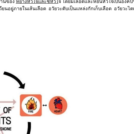
ำงานของ
หยางหัวใจและชี่หัวใ
จ โดยมีเลือดและหยินหัวใจเป็นองค์ป
เวียนอยู่ภายในเส้นเลือด อวัยวะตับเป็นแหล่งกักเก็บเลือด อวัยวะไต