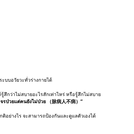
งระบบอวัยวะทั่วร่างกายได้
ู้สึกว่าไม่สบายอะไรสักเท่าไหร่ หรือรู้สึกไม่สบาย
พจรป่วยแต่คนยังไม่ป่วย （脉病人不病）”
ดปกติอย่างไร จะสามารถป้องกันและดูแลตัวเองได้