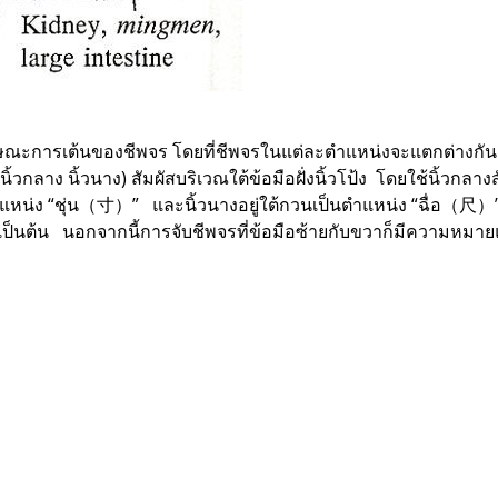
กษณะการเต้นของชีพจร โดยที่ชีพจรในแต่ละตำแหน่งจะแตกต่างกัน
้ นิ้วกลาง นิ้วนาง) สัมผัสบริเวณใต้ข้อมือฝั่งนิ้วโป้ง โดยใช้นิ้วก
ตำแหน่ง “ชุ่น（寸）” และนิ้วนางอยู่ใต้กวนเป็นตำแหน่ง “ฉื่อ（尺）”
ป็นต้น นอกจากนี้การจับชีพจรที่ข้อมือซ้ายกับขวาก็มีความหมาย