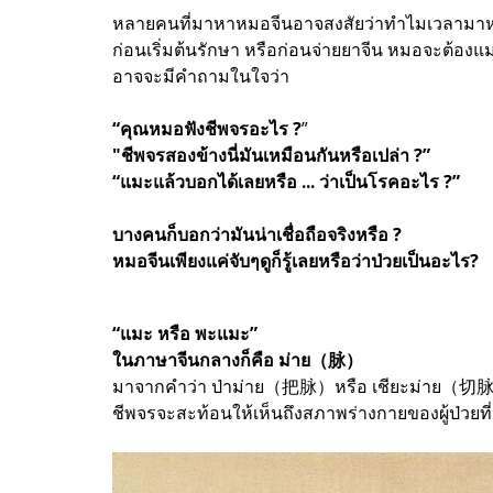
หลายคนที่มาหาหมอจีนอาจสงสัยว่าทำไมเวลามา
ก่อนเริ่มต้นรักษา หรือก่อนจ่ายยาจีน หมอจะต้องแมะ
อาจจะมีคำถามในใจว่า
“คุณหมอฟังชีพจรอะไร ?
”
"ชีพจรสองข้างนี่มันเหมือนกันหรือเปล่า ?”
“แมะแล้วบอกได้เลยหรือ ... ว่าเป็นโรคอะไร ?”
บางคนก็บอกว่ามันน่าเชื่อถือจริงหรือ ?
หมอจีนเพียงแค่จับๆดูก็รู้เลยหรือว่าป่วยเป็นอะไร?
“แมะ หรือ พะแมะ”
ในภาษาจีนกลางก็คือ
ม่าย（脉）
มาจากคำว่า ป่าม่าย（把脉）หรือ เชียะม่าย（切脉） ซึ่
ชีพจรจะสะท้อนให้เห็นถึงสภาพร่างกายของผู้ป่วยท