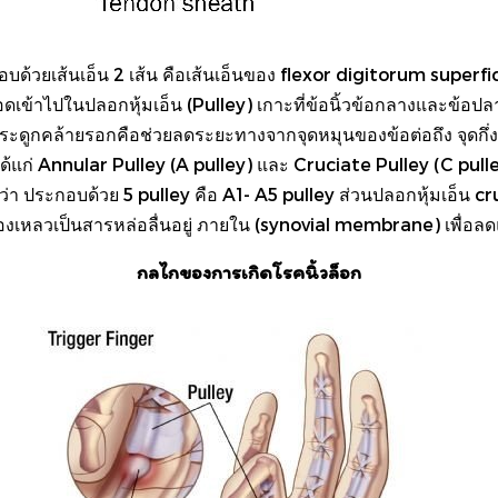
ะกอบด้วยเส้นเอ็น 2 เส้น คือเส้นเอ็นของ flexor digitorum super
่งลอดเข้าไปในปลอกหุ้มเอ็น (Pulley) เกาะที่ข้อนิ้วข้อกลางและข้อ
ับกระดูกคล้ายรอกคือช่วยลดระยะทางจากจุดหมุนของข้อต่อถึง จุดกึ
บ ได้แก่ Annular Pulley (A pulley) และ Cruciate Pulley (C pu
ีกว่า ประกอบด้วย 5 pulley คือ A1- A5 pulley ส่วนปลอกหุ้มเอ็น 
ของเหลวเป็นสารหล่อลื่นอยู่ ภายใน (synovial membrane) เพื่อลด
กลไกของการเกิดโรคนิ้วล็อก