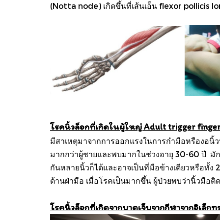
(Notta node) เกิดขึ้นที่เส้นเอ็น flexor pollicis 
โรคนิ้วล็อกที่เกิดในผู้ใหญ่ Adult trigger finge
มีสาเหตุมาจากการออกแรงในการกำมือหรืองอนิ้วบ่
มากกว่าผู้ชายและพบมากในช่วงอายุ 30-60 ปี มักเกิดก
กันหลายนิ้วก็ได้และอาจเป็นที่มือข้างเดียวหรือท
ด้านฝ่ามือ เมื่อโรคเป็นมากขึ้น ผู้ป่วยพบว่านิ้
โรคนิ้วล็อกที่เกิดจากบาดเจ็บจากกีฬาจากอิเล็กท