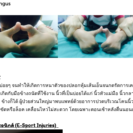
longus
r
อยๆ จนทำให้เกิดการหนาตัวของปลอกหุ้มเส้นเอ็นจนกดรัดการเคลื่
ับมือข้างถนัดที่ใช้งาน นิ้วที่เป็นบ่อยได้แก่ นิ้วหัวแม่มือ นิ้วก
ั้ง 2 ข้างก็ได้ ผู้ป่วยส่วนใหญ่มาพบแพทย์ด้วยอาการปวดบริเวณโคน
วมือติดขัดหรือล็อค เคลื่อนไหวไม่สะดวก โดยเฉพาะตอนเช้าหลังตื่
รอนิกส์ (E-Sport Injuries)