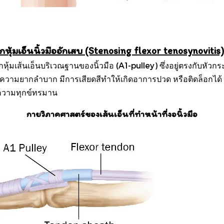
หุ้มเอ็นนิ้วมืออักเสบ (Stenosing flexor tenosynovitis
หุ้มเส้นเอ็นบริเวณฐานของนิ้วมือ (A1-pulley) ซึ่งอยู่ตรงกับหั
ด้วยความยากลำบาก มีการเสียดสีทำให้เกิดอาการปวด หรือติดล็อกได้ ซึ
ิดความทุกข์ทรมาน
กายวิภาคศาสตร์ของเส้นเอ็นที่ทำหน้าที่งอนิ้วมือ