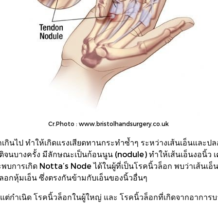
Cr.Photo :
www.bristolhandsurgery.co.uk
เกินไป ทำให้เกิดแรงเสียดทานกระทำซ้ำๆ ระหว่างเส้นเอ็นและปลอก
ติจนบางครั้ง มีลักษณะเป็นก้อนนูน (nodule) ทำให้เส้นเอ็นงอนิ้ว เค
การเกิด Notta’s Node ได้ในผู้ที่เป็นโรคนิ้วล็อก พบว่าเส้นเอ็นข
กหุ้มเอ็น ซึ่งตรงกันข้ามกับเอ็นของนิ้วอื่นๆ
แต่กำเนิด โรคนิ้วล็อกในผู้ใหญ่ และ โรคนิ้วล็อกที่เกิดจากอากา