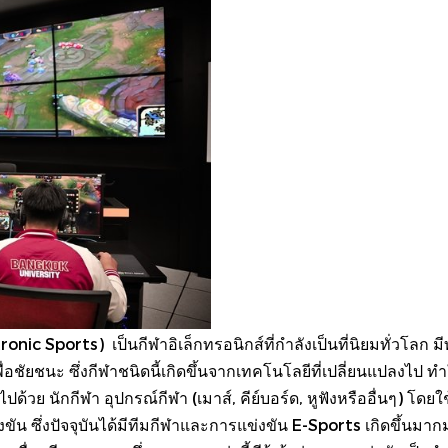
onic Sports) เป็นกีฬาอิเล็กทรอนิกส์ที่กำลังเป็นที่นิยมทั่วโลก
อชัยชนะ ซึ่งกีฬาชนิดนี้เกิดขึ้นจากเทคโนโลยีที่เปลี่ยนแปลงไป ทำให
ไปด้วย นักกีฬา อุปกรณ์กีฬา (เมาส์, คีย์บอร์ด, หูฟังหรืออื่นๆ) โด
ขัน ซึ่งปัจจุบันได้มีทีมกีฬาและการแข่งขัน E-Sports เกิดขึ้