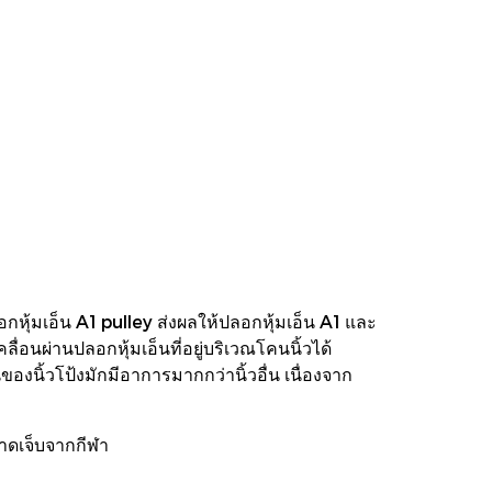
หุ้มเอ็น A1 pulley ส่งผลให้ปลอกหุ้มเอ็น A1 และ
ลื่อนผ่านปลอกหุ้มเอ็นที่อยู่บริเวณโคนนิ้วได้
องนิ้วโป้งมักมีอาการมากกว่านิ้วอื่น เนื่องจาก
รบาดเจ็บจากกีฬา