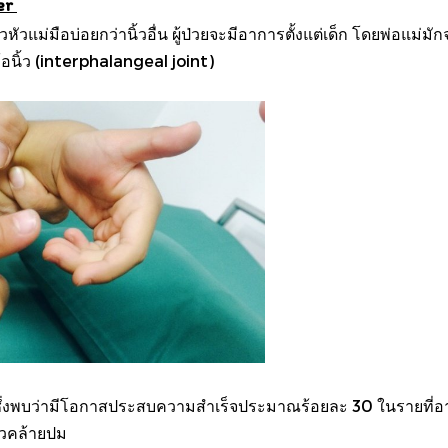
ger
่นิ้วหัวแม่มือบ่อยกว่านิ้วอื่น ผู้ป่วยจะมีอาการตั้งแต่เด็ก โดยพ่
้อนิ้ว
(interphalangeal joint)
 ซึ่งพบว่ามีโอกาสประสบความสำเร็จประมาณร้อยละ 30 ในรายที่อาก
ัวคล้ายปม