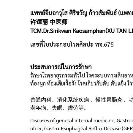
แพทย์จีนอาวุโส ศิริขวัญ ก้าวสัมพันธ์ (แพทย์จ
许谭丽 中医师
TCM.Dr.Sirikwan Kaosamphan(XU TAN LI
เลขที่ใบประกอบโรคศิลปะ พจ.675
ประสบการณ์ในการรักษา
รักษาโรคอายุรกรรมทั่วไป โรคระบบทางเดินอาห
ท้องผูก ท้องเสียเรื้อรัง โรคเกี่ยวกับตับ ตับแข็ง ไ
普通内科、消化系统疾病 、慢性胃肠炎 、
老年病、失眠、虚劳等。
Diseases of general internal medicine, Gastroi
ulcer, Gastro-Esophageal Reflux Disease (GERD