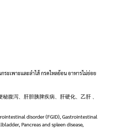
นกระเพาะและลำไส้ กรดไหลย้อน อาหารไม่ย่อย
便秘腹泻、肝胆胰脾疾病、肝硬化、乙肝 、
rointestinal disorder (FGID), Gastrointestinal
llbladder, Pancreas and spleen disease,