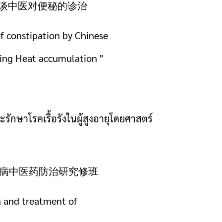
”谈中医对便秘的诊治
f constipation by Chinese
ming Heat accumulation "
ักษาโรคเรื้อรังในผู้สูงอายุโดยศาสตร์
疾病中医药防治研究修班
n and treatment of