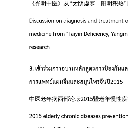
《光明中医》从“太阴虚寒，阳明积热
Discussion on diagnosis and treatment o
medicine from "Taiyin Deficiency, Yang
research
3.
เข้าร่วมการอบรมหลักสูตรการป้องกันและร
การแพทย์แผนจีนและสมุนไพรจีนปี2015
中医老年病西部论坛2015暨老年慢性
2015 elderly chronic diseases preventio