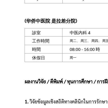
(华侨中医院 是拉差分院)
診室
中医内科 4
工作時間
周二、 周三、 周四、 周
時間
08:00 - 16:00 時
休假日
周一
ผลงานวิจัย / ตีพิมพ์ / ทุนการศึกษา / การ
1.
วิจัยข้อมูลเชิงสถิติทางคลินิกในการรักษ