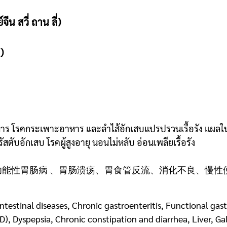
ีน สวี่ ถาน ลี่)
)
าร โรคกระเพาะอาหาร และลำไส้อักเสบแปรปรวนเรื้อรัง แผลใ
วรัสตับอักเสบ โรคผู้สูงอายุ นอนไม่หลับ อ่อนเพลียเรื้อรัง
功能性胃肠病 、胃肠溃疡、胃食管反流、消化不良、慢性
ntestinal diseases, Chronic gastroenteritis, Functional gast
), Dyspepsia, Chronic constipation and diarrhea, Liver, Ga