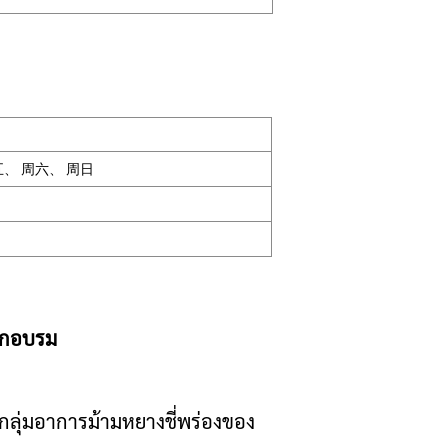
五、 周六、 周日
ฝึกอบรม
ากลุ่มอาการม้ามหยางชี่พร่องของ