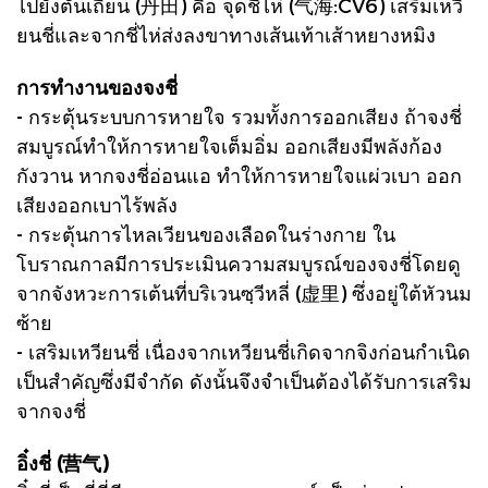
ไปยังตันเถียน (丹田) คือ จุดชี่ไห่ (气海:CV6) เสริมเหวี
ยนชี่และจากชี่ไห่ส่งลงขาทางเส้นเท้าเส้าหยางหมิง
การทำงานของจงชี่
- กระตุ้นระบบการหายใจ รวมทั้งการออกเสียง ถ้าจงชี่
สมบูรณ์ทำให้การหายใจเต็มอิ่ม ออกเสียงมีพลังก้อง
กังวาน หากจงชี่อ่อนแอ ทำให้การหายใจแผ่วเบา ออก
เสียงออกเบาไร้พลัง
- กระตุ้นการไหลเวียนของเลือดในร่างกาย ใน
โบราณกาลมีการประเมินความสมบูรณ์ของจงชี่โดยดู
จากจังหวะการเต้นที่บริเวนซฺวีหลี่ (虚里) ซึ่งอยู่ใต้หัวนม
ซ้าย
- เสริมเหวียนชี่ เนื่องจากเหวียนชี่เกิดจากจิงก่อนกำเนิด
เป็นสำคัญซึ่งมีจำกัด ดังนั้นจึงจำเป็นต้องได้รับการเสริม
จากจงชี่
อิ๋งชี่ (营气)