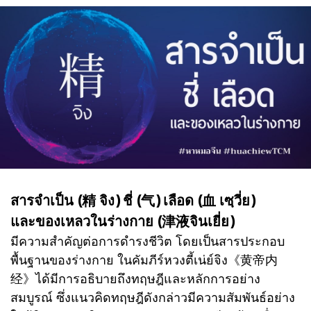
สารจำเป็น (精 จิง) ชี่ (气) เลือด (血 เซฺวี่ย)
และของเหลวในร่างกาย (津液จินเยี่ย)
มีความสำคัญต่อการดำรงชีวิต โดยเป็นสารประกอบ
พื้นฐานของร่างกาย ในคัมภีร์หวงตี้เน่ย์จิง《黄帝内
经》ได้มีการอธิบายถึงทฤษฎีและหลักการอย่าง
สมบูรณ์ ซึ่งแนวคิดทฤษฎีดังกล่าวมีความสัมพันธ์อย่าง