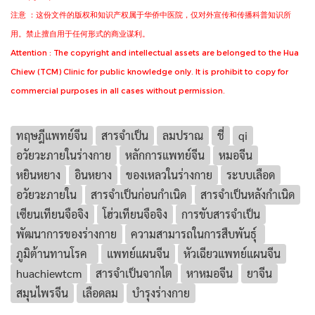
注意 ：这份文件的版权和知识产权属于华侨中医院，仅对外宣传和传播科普知识所
用。禁止擅自用于任何形式的商业谋利。
Attention : The copyright and intellectual assets are belonged to the Hua
Chiew (TCM) Clinic for public knowledge only. It is prohibit to copy for
commercial purposes in all cases without permission.
ทฤษฎีแพทย์จีน
สารจำเป็น
ลมปราณ
ชี่
qi
อวัยวะภายในร่างกาย
หลักการแพทย์จีน
หมอจีน
หยินหยาง
อินหยาง
ของเหลวในร่างกาย
ระบบเลือด
อวัยวะภายใน
สารจำเป็นก่อนกำเนิด
สารจำเป็นหลังกำเนิด
เซียนเทียนจือจิง
โฮ่วเทียนจือจิง
การขับสารจำเป็น
พัฒนาการของร่างกาย
ความสามารถในการสืบพันธุ์
ภูมิต้านทานโรค
แพทย์แผนจีน
หัวเฉียวแพทย์แผนจีน
huachiewtcm
สารจำเป็นจากไต
หาหมอจีน
ยาจีน
สมุนไพรจีน
เลือดลม
บำรุงร่างกาย