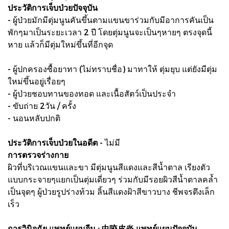
ประวัติการเจ็บป่วยปัจจุบัน
- ผู้ป่วยมักมีตุ่มนูนคันขึ้นตามแขนขาร่วมกับมีอาการคันเป็น
พักๆมาเป็นระยะเวลา 2 ปี โดยตุ่มนูนจะเป็นๆหายๆ ตรงจุดนี้
หาย แล้วก็มีตุ่มใหม่ขึ้นที่อีกจุด
- ผู้ปกครองซื้อยาทา (ไม่ทราบชื่อ) มาทาให้ ตุ่มยุบ แต่ยังมีตุ่ม
ใหม่ขึ้นอยู่เรื่อยๆ
- ผู้ป่วยชอบทานของทอด และเนื้อสัตว์เป็นประจำ
- ขับถ่าย 2วัน / ครั้ง
- นอนหลับปกติ
ประวัติการเจ็บป่วยในอดีต
- ไม่มี
การตรวจร่างกาย
ผิวที่บริเวณแขนและขา มีตุ่มนูนสีแดงและสีน้ำตาล เรียงตัว
แบบกระจายๆแยกเป็นตุ่มเดี่ยวๆ ร่วมกับมีรอยผิวสีน้ำตาลคล้ำ
เป็นจุดๆ ผู้ป่วยรูปร่างท้วม ลิ้นสีแดงฝ้าสีขาวบาง ชีพจรตึงเล็ก
เร็ว
การวินิจฉัย แพทย์แผนจีน : 虫咬皮炎 แพทย์แผนปัจจุบัน