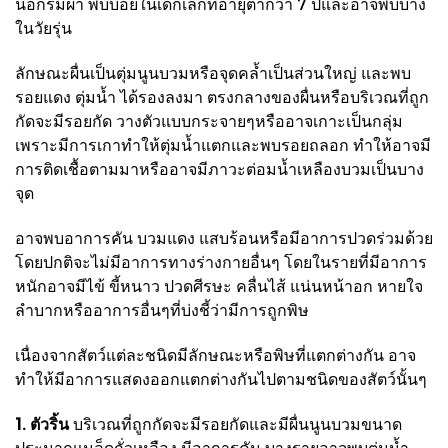
นอกร่มผ้า พบบ่อยในเด็กเล็กที่อายุต่ำกว่า 7 ปีและอาจพบบ้าง
ในวัยรุ่น
ลักษณะผื่นเป็นตุ่มนูนบวมหรือจุดคล้ำเป็นส่วนใหญ่ และพบ
รอยแดง ตุ่มน้ำ ได้รองลงมา ตรงกลางของผื่นหรือบริเวณที่ถูก
กัดจะมีรอยกัด วางตัวแบบกระจายๆหรืออาจเกาะเป็นกลุ่ม
เพราะมีการเกาทำให้ตุ่มน้ำแตกและพบรอยถลอก ทำให้อาจมี
การติดเชื้อตามมาหรืออาจมีภาวะต่อมน้ำเหลืองบวมเป็นบาง
จุด
อาจพบอาการคัน บวมแดง แสบร้อนหรือมีอาการปวดร่วมด้วย
โดยปกติจะไม่มีอาการทางร่างกายอื่นๆ โดยในรายที่มีอาการ
หนักอาจมีไข้ ขี้หนาว ปวดศีรษะ คลื่นไส้ แน่นหน้าอก หายใจ
ลำบากหรืออาการอื่นๆที่บ่งชี้ว่ามีการถูกพิษ
เนื่องจากสัตว์แต่ละชนิดมีลักษณะหรือพิษที่แตกต่างกัน อาจ
ทำให้มีอาการแสดงออกแตกต่างกันไปตามชนิดของสัตว์นั้นๆ
1. ตัวริ้น
บริเวณที่ถูกกัดจะมีรอยกัดและมีผื่นนูนบวมขนาด
ประมาณเมล็ดถั่วเหลือง มีอาการคัน บางรายอาจพบตุ่มน้ำ