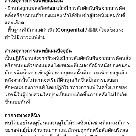
สาเหตุทางการแพทย์แผนจีน
- ผิวหนังถูกแมลงกัดต่อย แล้วมีการสัมผัสกับพิษจากสารคัด
หลั่งหรือขนบนตัวของแมลง ทำให้พิษเข้าสู่ผิวหนังผสมกับชี่
และเลือด
- พื้นฐานที่มีมาแต่กำเนิด(Congenital / 禀赋) ไม่แข็งแรง
ทำให้มีภาวะแพ้ง่าย
สาเหตุทางการแพทย์แผนปัจจุบัน
เป็นปฏิกิริยาหลังจากผิวหนังมีการสัมผัสกับพิษจากสารคัดหลั่ง
หรือขนบนตัวของแมลง โดยขณะที่แมลงกัดผิวหนังของคนจะ
มีการฉีดน้ำลายเข้าสู่ผิว หากบุคคลนั้นมีภาวะแพ้ง่ายอยู่แล้ว
หลังจากนั้นไม่นานจะเริ่มมีผื่นนูนเกิดขึ้นเป็นการบ่งบอก
ลักษณะของการแพ้ โดยปฏิกิริยาทางการแพ้ในครั้งแรกของ
โรคนี้ในผู้ป่วยส่วนใหญ่จะเป็นแบบเกิดขึ้นภายหลัง ไม่ได้เกิด
ขึ้นแบบทันที
อาการทางคลินิก
พบได้บ่อยในฤดูร้อนและฤดูใบไม้ร่วงซึ่งเป็นช่วงที่แมลงมีการ
ขยายพันธุ์เป็นจำนวนมาก และมักพบถูกกัดหรือสัมผัสบริเวณ