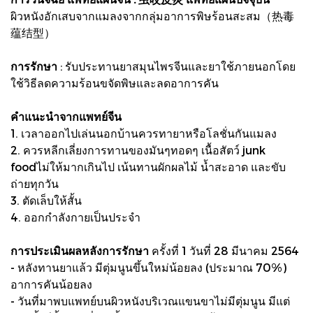
ผิวหนังอักเสบจากแมลงจากกลุ่มอาการพิษร้อนสะสม（热毒
蕴结型）
การรักษา
: รับประทานยาสมุนไพรจีนและยาใช้ภายนอกโดย
ใช้วิธีลดความร้อนขจัดพิษและลดอาการคัน
คำแนะนำจากแพทย์จีน
1. เวลาออกไปเล่นนอกบ้านควรทายาหรือโลชั่นกันแมลง
2. ควรหลีกเลี่ยงการทานของมันๆทอดๆ เนื้อสัตว์ junk
foodไม่ให้มากเกินไป เน้นทานผักผลไม้ น้ำสะอาด และขับ
ถ่ายทุกวัน
3. ตัดเล็บให้สั้น
4. ออกกำลังกายเป็นประจำ
การประเมินผลหลังการรักษา
ครั้งที่ 1 วันที่ 28 มีนาคม 2564
- หลังทานยาแล้ว มีตุ่มนูนขึ้นใหม่น้อยลง (ประมาณ 70%)
อาการคันน้อยลง
- วันที่มาพบแพทย์บนผิวหนังบริเวณแขนขาไม่มีตุ่มนูน มีแต่