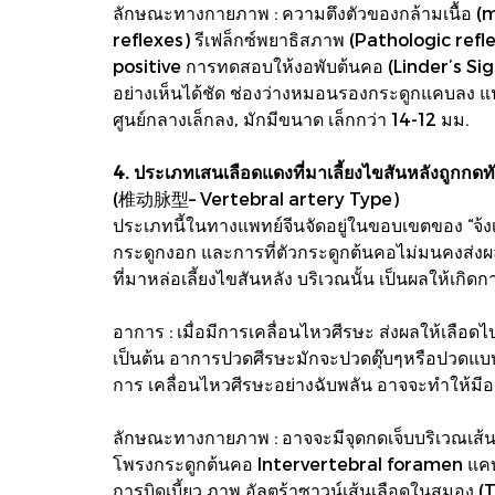
ลักษณะทางกายภาพ : ความตึงตัวของกล้ามเนื้อ (mu
reflexes) รีเฟล็กซ์พยาธิสภาพ (Pathologic refle
positive การทดสอบให้งอพับต้นคอ (Linder’s Sign
อย่างเห็นได้ชัด ช่องว่างหมอนรองกระดูกแคบลง แ
ศูนย์กลางเล็กลง, มักมีขนาด เล็กกว่า 14-12 มม.
4. ประเภทเสนเลือดแดงที่มาเลี้ยงไขสันหลังถูกกดท
(椎动脉型– Vertebral artery Type)
ประเภทนี้ในทางแพทย์จีนจัดอยู่ในขอบเขตของ “จ้งเฟ
กระดูกงอก และการที่ตัวกระดูกต้นคอไม่มนคงส่งผ
ที่มาหล่อเลี้ยงไขสันหลัง บริเวณนั้น เป็นผลให้เกิดก
อาการ : เมื่อมีการเคลื่อนไหวศีรษะ ส่งผลให้เลือ
เป็นต้น อาการปวดศีรษะมักจะปวดตุ๊บๆหรือปวดแบบเ
การ เคลื่อนไหวศีรษะอย่างฉับพลัน อาจจะทำให้มีอา
ลักษณะทางกายภาพ : อาจจะมีจุดกดเจ็บบริเวณเส้นเ
โพรงกระดูกต้นคอ Intervertebral foramen แคบลง 
การบิดเบี้ยว ภาพ อัลตร้าซาวน์เส้นเลือดในสมอง 