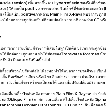
scle tension) เพิ่มมากขึ้น พบ Hyperreflexia ของรีเฟล็กซ์ของ
xes) ให้ผลเป็น positive การทดสอบ รีเฟล็กซ์ที่ข้อเท้าและสะบ้า 
) ให้ผลเป็น positiveภาพถ่าย Plain Film X-Rays พบว่ากระดูกส
นวโค้งของกระดูกสันหลังเปลี่ยนแปลงไปจากปกติ ภาพถ่าย CT หรื
ับ
ิง” “อาการวิงเวียน ศีรษะ” “มีเสียงในหู” เป็นต้น บริเวณกระดูกข้
ลให้ข้อต่อกระดูกหลวม ทำให้ช่องของTransverse foramen มีการ
ารบีบตัว ตีบแคบ หรือบิดเบี้ยวไป
ดไปเลี้ยงบริเวณไขสันหลังไม่เพียงพอ ทำให้พบอาการปวดศีรษะ เวียน
ข็มทิ่มเพียงข้างเดียว หรือเรียก อีกอย่างว่า อาการปวดศีรษะจา
การวิงเวียนศีรษะหรือจะเป็นลมได้ และ เมื่อปรับเปลี่ยนอิริยาบ
ลือดที่มาเลี้ยงไขสันหลัง ภาพถ่าย Plain Film X-Raysพบว่า ข้อต
(Oblique Film) ภาพถ่ายเส้นเลือด ที่ไปเลี้ยงไขสันหลัง (Spin
(Transcranial Doppler Ultrasounds, TCD) พบว่า เส้นเลือดส่งเล