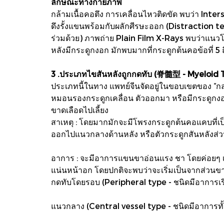
ลักษณะทางกายภาพ
กล้ามเนื้อคอตึง การเคลื่อนไหวติดขัด พบว่า Int
ดึงรั้งแขนพร้อมกับผลักศีรษะออก (Distraction
ร่วมด้วย) ภาพถ่าย Plain Film X-Rays พบว่าแนว
หลังมีกระดูกงอก มักพบมากที่กระดูกต้นคอข้อที่ 5 ถ
3 .ประเภทไขสันหลังถูกกดทับ (脊髓型 - Myeloid 
ประเภทนี้ในทาง แพทย์จีนจัดอยู่ในขอบเขตของ “กล
หมอนรองกระดูกเคลื่อน ตัวออกมา หรือมีกระดูกงอกย
ขาดเลือดไปเลี้ยง
สาเหตุ : โดยมากมักจะมีโพรงกระดูกต้นคอแคบที่เป
ออกไปแนวกลางด้านหลัง หรือตัวกระดูกสันหลังส่วนค
อาการ : จะมีอาการแขนขาอ่อนแรง ชา โดยค่อยๆ เริ่ม
แน่นหน้าอก โดยปกติจะพบว่าจะเริ่มเป็นจากส่วนข
กดทับโดยรอบ (Peripheral type - ชนิดมีอาการเริ
แนวกลาง (Central vessel type - ชนิดมีอาการ