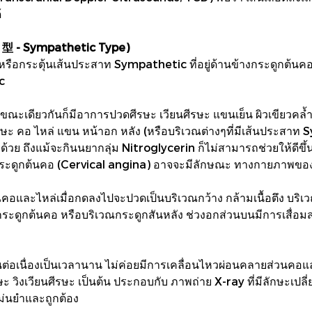
้
感 型 - Sympathetic Type)
หรือกระตุ้นเส้นประสาท Sympathetic ที่อยู่ด้านข้างกระดูกต้นคอ
c
ในขณะเดียวกันก็มีอาการปวดศีรษะ เวียนศีรษะ แขนเย็น ผิวเขียวค
ษะ คอ ไหล่ แขน หน้าอก หลัง (หรือบริเวณต่างๆที่มีเส้นประสาท
้วย ถึงแม้จะกินนยากลุ่ม Nitroglycerin ก็ไม่สามารถช่วยให้ดีข
จากกระดูกต้นคอ (Cervical angina) อาจจะมีลักษณะ ทางกายภาพข
คอและไหล่เมื่อกดลงไปจะปวดเป็นบริเวณกว้าง กล้ามเนื้อตึง บริเว
กระดูกต้นคอ หรือบริเวณกระดูกสันหลัง ช่วงอกส่วนบนมีการเสื่อม
ำงานต่อเนื่องเป็นเวลานาน ไม่ค่อยมีการเคลื่อนไหวผ่อนคลายส่วนคอ
ษะ วิงเวียนศีรษะ เป็นต้น ประกอบกับ ภาพถ่าย X-ray ที่มีลักษะเป
ม่นยำและถูกต้อง