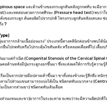
erspinous space และด้านข้างของกระดูกสันหลังถูกกดทับ จะมีอา
 test) และทดสอบดวยการกดศีรษะ (Pressure head test) พบว่าใ
โค้งของกระดูก ต้นคอผิดไปจากปกติ โพรงกระดูกสันหลังแคบลง ช่อ
ึง 7
Type)
ุ่มอาการกล้ามเนื้ออ่อนแรง” ประเภทนี้ทางคลินิกค่อนข้างพบได้
ื่นไปกดทับหรือไปกระตุ้นไขสันหลัง หรือหลอดเลือดที่ไป เลี้ยงบร
็นมาแต่กำเนิด (Congenital Stenosis of the Cervical Spinal 
อด้านหลังมีปุ่มกระดูกงอกขึ้นมา ซึ่งจะส่งผลให้การรับรู้ความร
เป็นจากปลายมือปลายเท้าขึ้นมา ขาทั้งสองข้างจะรู้สึกตึง หนักๆ ท
าลามไปส่วนแขนสามารถแบ่งได้เป็น ชนิดกดทับแนวกลาง (Central 
่มเป็นจากส่วนขา) ชนิดกดทับเส้นเลือด
ทั้งส่วนแขนและขา)อาการในระยะทาย จะพบว่าจะมีความผิดปกติใ