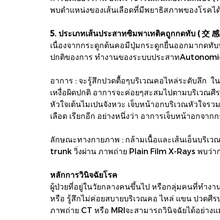
พบตำแหน่งของเส้นเลือดที่มีพยาธิสภาพของโรคได
5. ประเภทเส้นประสาทซิมพาเทติคถูกกดทับ ( 交 
เนื่องจากกระดูกต้นคอมีปุ่มกระดูกยื่นออกมากดทับ
ปกติของการ ทำงานของระบบประสาทAutonomi
อาการ : จะรู้สึกปวดตื้อๆบริเวณคอไหล่ระดับลึก 
เหงื่อผิดปกติ อาการจะค่อยๆสะสมไปตามบริเวณศีร
หัวใจเต้นไมเปนจังหวะ เจ็บหน้าอกบริเวณหัวใจรวมด
เลือด เรียกอีก อย่างหนึ่งว่า อาการเจ็บหน้าอก
ลักษณะทางกายภาพ : กล้ามเนื้อและเส้นเอ็นบริเวณ
trunk วิ่งผ่าน ภาพถ่าย Plain Film X-Rays พบว่า
หลักการวินิจฉัยโรค
ผู้ป่วยที่อยู่ในวัยกลางคนขึ้นไป หรือกลุ่มคนที่ท
หรือ รู้สึกไม่ค่อยสบายบริเวณคอ ไหล่ แขน ปวดศีร
ภาพถ่าย CT หรือ MRIจะสามารถวินิจฉัยได้อย่างแ