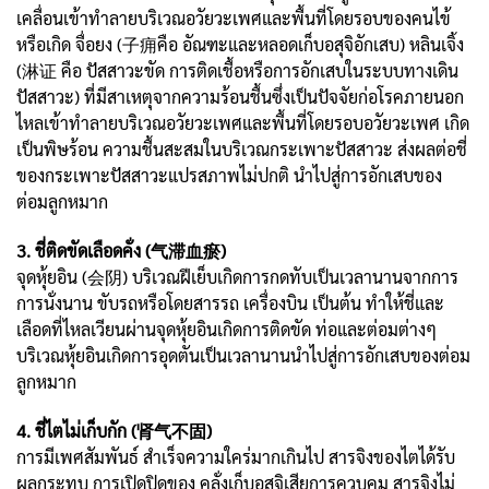
เคลื่อนเข้าทำลายบริเวณอวัยวะเพศและพื้นที่โดยรอบของคนไข้
หรือเกิด จื่อยง (子痈คือ อัณฑะและหลอดเก็บอสุจิอักเสบ) หลินเจิ้ง
(淋证 คือ ปัสสาวะขัด การติดเชื้อหรือการอักเสบในระบบทางเดิน
ปัสสาวะ) ที่มีสาเหตุจากความร้อนชื้นซึ่งเป็นปัจจัยก่อโรคภายนอก
ไหลเข้าทำลายบริเวณอวัยวะเพศและพื้นที่โดยรอบอวัยวะเพศ เกิด
เป็นพิษร้อน ความชื้นสะสมในบริเวณกระเพาะปัสสาวะ ส่งผลต่อชี่
ของกระเพาะปัสสาวะแปรสภาพไม่ปกติ นำไปสู่การอักเสบของ
ต่อมลูกหมาก
3. ชี่ติดขัดเลือดคั่ง (气滞血瘀)
จุดหุ้ยอิน (会阴) บริเวณฝีเย็บเกิดการกดทับเป็นเวลานานจากการ
การนั่งนาน ขับรถหรือโดยสารรถ เครื่องบิน เป็นต้น ทำให้ชี่และ
เลือดที่ไหลเวียนผ่านจุดหุ้ยอินเกิดการติดขัด ท่อและต่อมต่างๆ
บริเวณหุ้ยอินเกิดการอุดตันเป็นเวลานานนำไปสู่การอักเสบของต่อม
ลูกหมาก
4. ชี่ไตไม่เก็บกัก (肾气不固)
การมีเพศสัมพันธ์ สำเร็จความใคร่มากเกินไป สารจิงของไตได้รับ
ผลกระทบ การเปิดปิดของ คลั่งเก็บอสุจิเสียการควบคุม สารจิงไม่