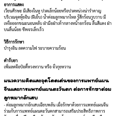
อาการแสดง
เวียนศีรษะ มีเสียงในหู ปวดเล็กน้อยหรือปวดหน่วงน่ารำคาญ
บริเวณจุดหุ้ยอิน (ฝีเย็บ) น้ำต่อมลูกหมากไหล รู้สึกร้อนวูบวาบ มี
เหงื่อออกขณะนอนหลับ ฝ่ามือฝ่าเท้ากลางหน้าอกร้อน ลิ้นสีแดง ฝ่า
บนลิ้นน้อย ชีพจรเล็กเร็ว
วิธีการรักษา
บำรุงอิน ลดความไฟ ระบายความร้อน
ตำรับยา
เพิ่มลดจือป๋อตี้หวงหวาน หรือ จั่วกุยหวาน
แนวความคิดและจุดโดดเด่นของการแพทย์แผน
จีนและการแพทย์แผนตะวันตก
ต่อการรักษาต่อม
ลูกหมากอักเสบ
- ต่อมลูกหมากอักเสบเฉียบพลัน เมื่อรักษาด้วยการแพทย์แผนจีน
ร่วมกับการแพทย์แผนตะวันตกสามารถเสริมประสิทธิภาพการ