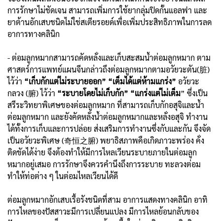
การรักษาไม่ชัดเจน สามารถเพิ่มการใช้ยากลุ่มปิดกั้นแอลฟา และ
ยาต้านอักเสบชนิดไม่ใช่สเตียรอยด์เพื่อเพิ่มประสิทธิภาพในการลด
อาการทางคลินิก
- ต่อมลูกหมากสามารถคัดหลั่งและเก็บสะสมน้ำต่อมลูกหมาก ตาม
ศาสตร์การแพทย์แผนจีนกล่าวถึงต่อมลูกหมากตามอวัยวะตัน(脏)
ไว้ว่า
“เก็บกักแต่ไม่ระบายออก” “เต็มได้แต่ห้ามแกร่ง”
อวัยวะ
กลวง (腑) ไว้ว่า
“ระบายโดยไม่เก็บกัก” “แกร่งแต่ไม่เต็ม
” ซึ่งเป็น
สรีระวิทยาพิเศษของต่อมลูกหมาก ที่สามารถเก็บกักอสุจิและน้ำ
ต่อมลูกหมาก และยังคัดหลั่งน้ำต่อมลูกหมากและหลั่งอสุจิ ทำงาน
ได้ทั้งการเก็บและการปล่อย ส่งเสริมการทำงานซึ่งกับและกัน จึงจัด
เป็นอวัยวะพิเศษ (奇恒之腑) พยาธิสภาพคือเกิดภาวะพร่อง คั่ง
ติดขัดได้ง่าย จึงต้องทำให้มีการไหลเวียนระบายภายในต่อมลูก
หมากอยู่เสมอ การรักษาจึงควรคำนึงถึงการระบาย ทะลวงต่อม
ทำให้ท่อต่าง ๆ ในต่อมไหลเวียนได้ดี
ต่อมลูกหมากอักเสบเรื้อรังชนิดที่สาม อาการแสดงทางคลินิก อาทิ
การไหลของปัสสาวะมีการเปลี่ยนแปลง มีการไหลย้อนกลับของ