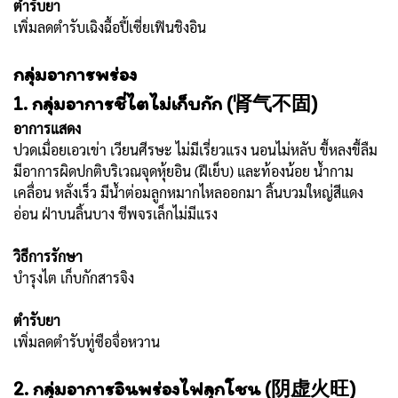
ตำรับยา
เพิ่มลดตำรับเฉิงฉื้อปี้เซี่ยเฟินชิงอิน
กลุ่มอาการพร่อง
1. กลุ่มอาการชี่ไตไม่เก็บกัก (肾气不固)
อาการแสดง
ปวดเมื่อยเอวเข่า เวียนศีรษะ ไม่มีเรี่ยวแรง นอนไม่หลับ ขี้หลงขี้ลืม
มีอาการผิดปกติบริเวณจุดหุ้ยอิน (ฝีเย็บ) และท้องน้อย น้ำกาม
เคลื่อน หลั่งเร็ว มีน้ำต่อมลูกหมากไหลออกมา ลิ้นบวมใหญ่สีแดง
อ่อน ฝ่าบนลิ้นบาง ชีพจรเล็กไม่มีแรง
วิธีการรักษา
บำรุงไต เก็บกักสารจิง
ตำรับยา
เพิ่มลดตำรับทู่ซือจื่อหวาน
2. กลุ่มอาการอินพร่องไฟลุกโชน (阴虚火旺)