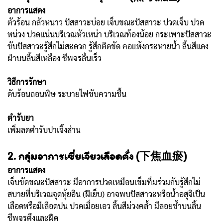
อาการแสดง
ตัวร้อน กลัวหนาว ปัสสาวะบ่อย เจ็บขณะปัสสาวะ ปวดเจ็บ ปวด
หน่วง ปวดแน่นบริเวณหัวเหน่า บริเวณท้องน้อย กระเพาะปัสสาวะ
ขับปัสสาวะรู้สึกไม่สะดวก รู้สึกติดขัด คอแห้งกระหายน้ำ ลิ้นสีแดง
ฝ่าบนลิ้นสีเหลือง ชีพจรลื่นเร็ว
วิธีการรักษา
ดับร้อนถอนพิษ ระบายไฟขับความชื้น
ตำรับยา
เพิ่มลดตำรับปาเจิ้งส่าน
2. กลุ่มอาการเซี่ยเจียวเลือดคั่ง (下焦血瘀)
อาการแสดง
เจ็บขัดขณะปัสสาวะ มีอาการปวดเหมือนเข็มทิ่มร่วมกับรู้สึกไม่
สบายที่บริเวณจุดหุ้ยอิน (ฝีเย็บ) อาจพบปัสสาวะหรือน้ำอสุจิเป็น
เลือดหรือมีเลือดปน ปวดเมื่อยเอว ลิ้นสีม่วงคล้ำ มีลอยช้ำบนลิ้น
ชีพจรตึงและฝืด