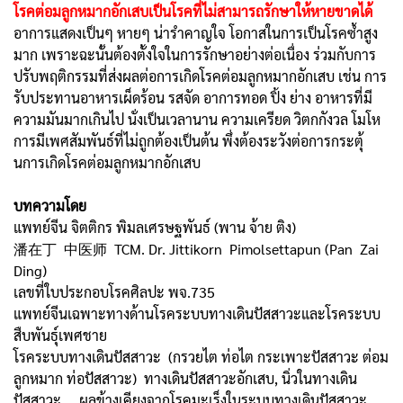
โรคต่อมลูกหมากอักเสบเป็นโรคที่ไม่สามารถรักษาให้หายขาดได้
อาการแสดงเป็นๆ หายๆ น่ารำคาญใจ โอกาสในการเป็นโรคซ้ำสูง
มาก เพราะฉะนั้นต้องตั้งใจในการรักษาอย่างต่อเนื่อง ร่วมกับการ
ปรับพฤติกรรมที่ส่งผลต่อการเกิดโรคต่อมลูกหมากอักเสบ เช่น การ
รับประทานอาหารเผ็ดร้อน รสจัด อาการทอด ปิ้ง ย่าง อาหารที่มี
ความมันมากเกินไป นั่งเป็นเวลานาน ความเครียด วิตกกังวล โมโห
การมีเพศสัมพันธ์ที่ไม่ถูกต้องเป็นต้น พึ่งต้องระวังต่อการกระตุ้
นการเกิดโรคต่อมลูกหมากอักเสบ
บทความโดย
แพทย์จีน จิตติกร พิมลเศรษฐพันธ์ (พาน จ้าย ติง)
潘在丁 中医师 TCM. Dr. Jittikorn Pimolsettapun (Pan Zai
Ding)
เลขที่ใบประกอบโรคศิลปะ พจ.735
แพทย์จีนเฉพาะทางด้านโรคระบบทางเดินปัสสาวะและโรคระบบ
สืบพันธุ์เพศชาย
โรคระบบทางเดินปัสสาวะ (กรวยไต ท่อไต กระเพาะปัสสาวะ ต่อม
ลูกหมาก ท่อปัสสาวะ) ทางเดินปัสสาวะอักเสบ, นิ่วในทางเดิน
ปัสสาวะ , ผลข้างเคียงจากโรคมะเร็งในระบบทางเดินปัสสาวะ