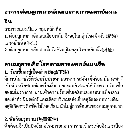
อาการต่อมลูกหมากอักเสบตามการแพทย์แผน
จีน
สามารถแบ่งเป็น 2 กลุ่มหลัก คือ
1. ต่อมลูกหมากอักเสบเฉียบพลัน ซึ่งอยู่ในกลุ่มโรค จิงจั๋ว (精浊)
และหลินจั๋ว(淋浊)
2. ต่อมลูกหมากอักเสบเรื้อรัง ซึ่งอยู่ในกลุ่มโรค หลินเจิ้ง(淋证)
สาเหตุการเกิดโรคตามการแพทย์แผนจีน
1. ร้อนชื้นลงสู่เบื้องล่าง (湿热下注)
มักพบในคนไข้ที่ชอบรับประทานอาหาร รสจัด เผ็ดร้อน มัน รสชาติ
เข้มข้น หรือชอบดื่มเครื่องดื่มแอลกอฮอล์ ส่งผลให้เกิดความร้อนชื้น
สะสมในร่างกาย นานเข้าความร้อนชื้นเคลื่อนลงกระทบเบื้องล่าง
ของลำตัว มีผลต่อชี่และเลือดบริเวณคลังเก็บอสุจิและท่อทางเดิน
อสุจิเกิดการติดขัด ไม่ไหลเวียน นำไปสู่การอักเสบของต่อมลูกหมาก
2. พิษร้อนรุกราน (热毒流注)
พิษร้อนซึ่งเป็นปัจจัยก่อโรคภายนอก รุกรานเข้าสู่ระดับอิ๋งและเลือด