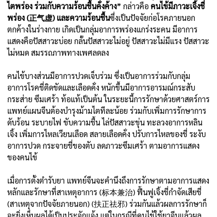
ไตพร่อง
ร่วมกับความร้อนชื้นคั่งค้าง”
กล่าวคือ
คนไข้มีภาวะเจิ้งชี่
พร่อง (正气虚) และความร้อนชื้น
ซึ่งเป็นปัจจัยก่อโรคภายนอก
ตกค้างในร่างกาย เกิดเป็นกลุ่มอาการพร่องแกร่งระคน มีอาการ
แสดงคือปัสสาวะบ่อย กลั้นปัสสาวะไม่อยู่ ปัสสาวะไม่มีแรง ปัสสาวะ
ไม่หมด สมรรถภาพทางเพศลดลง
คนไข้บางส่วนมีอาการปวดเจ็บร่วม ซึ่งเป็นอาการร่วมกับกลุ่ม
อาการโรคชี่ติดขัดและเลือดคั่ง หนักขึ้นมีอาการอารมณ์กระสับ
กระส่าย ซึมเศร้า ท้อแท้เป็นต้น ในระยะนี้การรักษาด้วยศาสตร์การ
แพทย์แผนจีนต้องบำรุงม้ามไตทีละน้อย ร่วมกับเพิ่มการรักษาการ
ดับร้อน ระบายไฟ ขับความชื้น ไล่ปัสสาวะขุ่น ทะลวงอาการหลิน
เจิ้ง เพิ่มการไหลเวียนเลือด สลายเลือดคั่ง ปรับการไหลของชี่ ระงับ
อาการปวด กระจายชี่ของตับ ลดภาวะซึมเศร้า ตามอาการแสดง
ของคนไข้
เมื่อการตั้งตำรับยา แพทย์จีนจะคำนึงถึงการรักษาตามอาการแสดง
หลักและรักษาที่สาเหตุอาการ (标本兼治) ฟื้นฟูเจิ้งชี่กำจัดเสียชี่
(สาเหตุจากปัจจัยภายนอก) (扶正祛邪) ร่วมกันแล้วผลการรักษาก็
จะยิ่งเห็นผลได้เป็นประจักแจ้ง แต่ในกรณีที่คนไข้ใช้ยาจีนแล้วผล