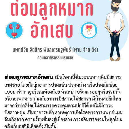
ต่อมลูกหมากอักเสบ
เป็นโรคหนึ่งในระบบทางเดินปัสสาวะ
เพศชาย โดยมีกลุ่มอาการปวดแน่น ปวดหน่วง หรือปวดเล็กน้อย
แบบน่ารำคาญบริเวณท้องน้อย หัวเหน่า บริเวณรอบๆหรือรวมทั้ง
อวัยวะเพศชาย ร่วมกับอาการปัสสาวะไม่สะดวก มีน้ำหล่อลื่นไหล
มากกว่าปกติโดยไม่สามารถควบคุมตามปกติได้ แต่ไม่มีภาวะ
ปัสสาวะขุ่น เป็นอาการหลัก สาเหตุการเกิดโรคทางการแพทย์แผน
จีนเกิดจาก ความร้อนชื้นลงสู่เบื้องล่าง ภาวะอินพร่องจนไฟลุกโชน
คลังเก็บอสุจิมีเลือดคั่งเป็นต้น