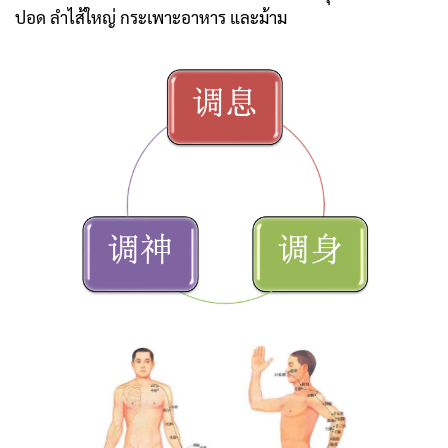
ปอด ลำไส้ใหญ่ กระเพาะอาหาร และม้าม