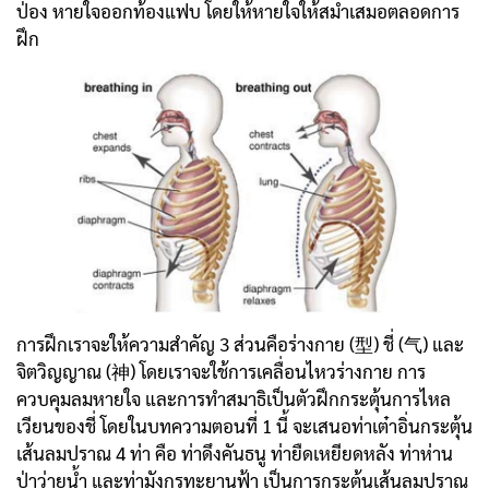
ป่อง หายใจออกท้องแฟบ โดยให้หายใจให้สม่ำเสมอตลอดการ
ฝึก
การฝึกเราจะให้ความสำคัญ 3 ส่วนคือร่างกาย (型) ชี่ (气) และ
จิตวิญญาณ (神) โดยเราจะใช้การเคลื่อนไหวร่างกาย การ
ควบคุมลมหายใจ และการทำสมาธิเป็นตัวฝึกกระตุ้นการไหล
เวียนของชี่ โดยในบทความตอนที่ 1 นี้ จะเสนอท่าเต๋าอิ่นกระตุ้น
เส้นลมปราณ 4 ท่า คือ ท่าดึงคันธนู ท่ายืดเหยียดหลัง ท่าห่าน
ป่าว่ายน้ำ และท่ามังกรทะยานฟ้า เป็นการกระตุ้นเส้นลมปราณ