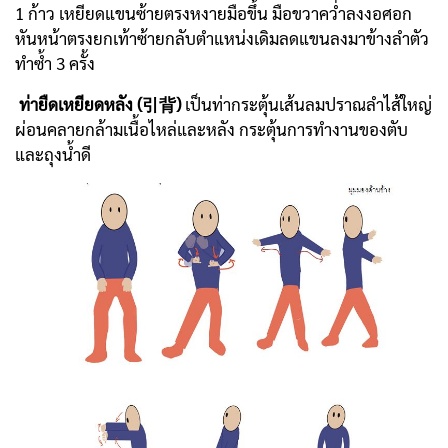
1 ก้าว เหยียดแขนซ้ายตรงหงายมือขึ้น มือขวาคว่ำลงงอศอก
หันหน้าตรงยกเท้าซ้ายกลับตำแหน่งเดิมลดแขนลงมาข้างลำตัว
ทำซ้ำ 3 ครั้ง
ท่ายืดเหยียดหลัง (引背)
เป็นท่ากระตุ้นเส้นลมปราณลำไส้ใหญ่
ผ่อนคลายกล้ามเนื้อไหล่และหลัง กระตุ้นการทำงานของตับ
และถุงน้ำดี