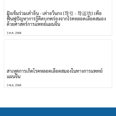
ฝังเข็มร่วมเต๋าอิ่น - เต่าอวิ้นกง (导引 - 导运功) เพื่อ
ฟื้นฟูปัญหาการรู้คิดบกพร่องจากโรคหลอดเลือดสมอง
ด้วยศาสตร์การแพทย์แผนจีน
3 ต.ค. 2568
สาเหุตการเกิดโรคหลอดเลือดสมองในทางการแพทย์
แผนจีน
3 พ.ย. 2568