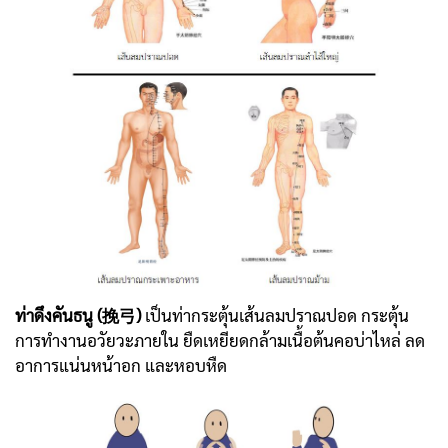
ท่าดึงคันธนู (挽弓)
เป็นท่ากระตุ้นเส้นลมปราณปอด กระตุ้น
การทำงานอวัยวะภายใน ยืดเหยียดกล้ามเนื้อต้นคอบ่าไหล่ ลด
อาการแน่นหน้าอก และหอบหืด