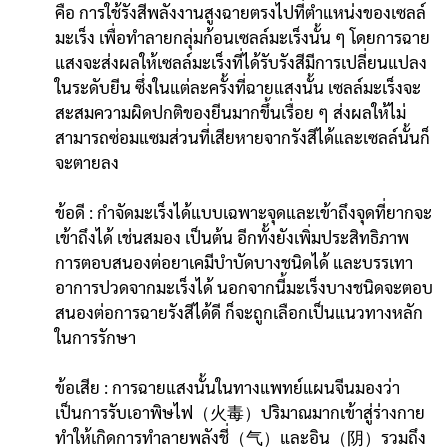
คือ การใช้รังสีพลังงานสูงฉายตรงไปที่ตำแหน่งของเซลล์
มะเร็ง เพื่อทำลายกลุ่มก้อนเซลล์มะเร็งนั้น ๆ โดยการฉาย
แสงจะส่งผลให้เซลล์มะเร็งที่ได้รับรังสีมีการเปลี่ยนแปลง
ในระดับยีน ซึ่งในแต่ละครั้งที่ฉายแสงนั้น เซลล์มะเร็งจะ
สะสมความผิดปกติของยีนมากขึ้นเรื่อย ๆ ส่งผลให้ไม่
สามารถซ่อมแซมส่วนที่เสียหายจากรังสีได้และเซลล์นั้นก็
จะตายลง
ข้อดี : กำจัดมะเร็งได้แบบเฉพาะจุดและเข้าถึงจุดที่ยากจะ
เข้าถึงได้ เช่นสมอง เป็นต้น อีกทั้งยังเพิ่มประสิทธิภาพ
การตอบสนองต่อยาเคมีบำบัดบางชนิดได้ และบรรเทา
อาการปวดจากมะเร็งได้ นอกจากนี้มะเร็งบางชนิดจะตอบ
สนองต่อการฉายรังสีได้ดี ก็จะถูกเลือกเป็นแนวทางหลัก
ในการรักษา
ข้อเสีย : การฉายแสงนั้นในทางแพทย์แผนจีนมองว่า
เป็นการรับเอาพิษไฟ（火毒）ปริมาณมากเข้าสู่ร่างกาย
ทำให้เกิดการทำลายพลังชี่（气）และอิน（阴）รวมถึง