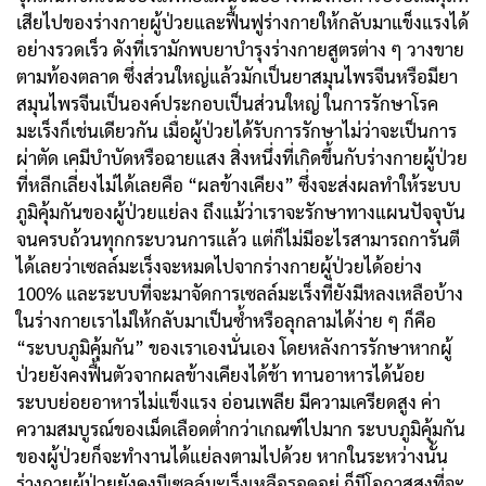
เสียไปของร่างกายผู้ป่วยและฟื้นฟูร่างกายให้กลับมาแข็งแรงได้
อย่างรวดเร็ว ดังที่เรามักพบยาบำรุงร่างกายสูตรต่าง ๆ วางขาย
ตามท้องตลาด ซึ่งส่วนใหญ่แล้วมักเป็นยาสมุนไพรจีนหรือมียา
สมุนไพรจีนเป็นองค์ประกอบเป็นส่วนใหญ่ ในการรักษาโรค
มะเร็งก็เช่นเดียวกัน เมื่อผู้ป่วยได้รับการรักษาไม่ว่าจะเป็นการ
ผ่าตัด เคมีบำบัดหรือฉายแสง สิ่งหนึ่งที่เกิดขึ้นกับร่างกายผู้ป่วย
ที่หลีกเลี่ยงไม่ได้เลยคือ “ผลข้างเคียง” ซึ่งจะส่งผลทำให้ระบบ
ภูมิคุ้มกันของผู้ป่วยแย่ลง ถึงแม้ว่าเราจะรักษาทางแผนปัจจุบัน
จนครบถ้วนทุกกระบวนการแล้ว แต่ก็ไม่มีอะไรสามารถการันตี
ได้เลยว่าเซลล์มะเร็งจะหมดไปจากร่างกายผู้ป่วยได้อย่าง
100% และระบบที่จะมาจัดการเซลล์มะเร็งที่ยังมีหลงเหลือบ้าง
ในร่างกายเราไม่ให้กลับมาเป็นซํ้าหรือลุกลามได้ง่าย ๆ ก็คือ
“ระบบภูมิคุ้มกัน” ของเราเองนั่นเอง โดยหลังการรักษาหากผู้
ป่วยยังคงฟื้นตัวจากผลข้างเคียงได้ช้า ทานอาหารได้น้อย
ระบบย่อยอาหารไม่แข็งแรง อ่อนเพลีย มีความเครียดสูง ค่า
ความสมบูรณ์ของเม็ดเลือดตํ่ากว่าเกณฑ์ไปมาก ระบบภูมิคุ้มกัน
ของผู้ป่วยก็จะทำงานได้แย่ลงตามไปด้วย หากในระหว่างนั้น
ร่างกายผู้ป่วยยังคงมีเซลล์มะเร็งเหลือรอดอยู่ ก็มีโอกาสสูงที่จะ