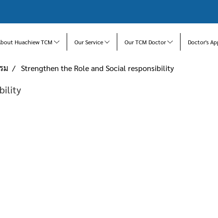
About Huachiew TCM
Our Service
Our TCM Doctor
Doctor's Ap
บรม
Strengthen the Role and Social responsibility
ility