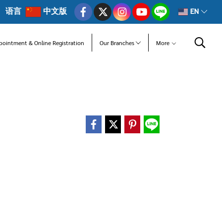
语言
中文版
EN
pointment & Online Registration
Our Branches
More