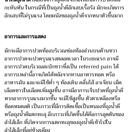
กะทันหัน ในกรณีที่เป็นถุงน้ำดีอักเสบเรื้อรัง มักจะเกิดการ
อักเสบที่ไม่รุนแรง โดยผนังของถุงน้ำดีจากหนาตัวขึ้นมาก
อาการและการแสดง
มักจะมีอาการปวดท้องบริเวณช่องท้องส่วนบนด้านขวา
อาการปวดจะปวดรุนแรงตลอดเวลา ในระยะแรก อาจมี
อาการปวดบริเวณสะบักขวาซึ่งเป็น referred pain ได้
อาการเหล่านี้อาจเกิดได้หลังจากทานอาหารทอด หรือ
อาหารมัน และจะมีไข้ต่ำ ๆ ท้องเดิน คลื่นไส้ อาเจียน เม็ด
เลือดขาวในเลือดเพิ่มสูงขึ้น อาจมีอาการเจ็บปวดที่ถุงน้ำดี
หากอาการรุนแรงมากขึ้น จะมีไข้สูงขึ้น ตัวตาเหลืองหรือ
ช็อคหมดสติ เป็นภาวะที่มีการติดเชื้อเป็นหนองที่ถุงน้ำดี
หรือถุงน้ำดีแตกทะลุ อีกภาวะที่เกิดขึ้นได้คือการอุดตันของ
ลำไส้เล็ก ที่เกิดจากการแตกทะลุของถุงน้ำดีเข้าไปใน
ลำไส้เล็กที่อยู่ข้างเคียง