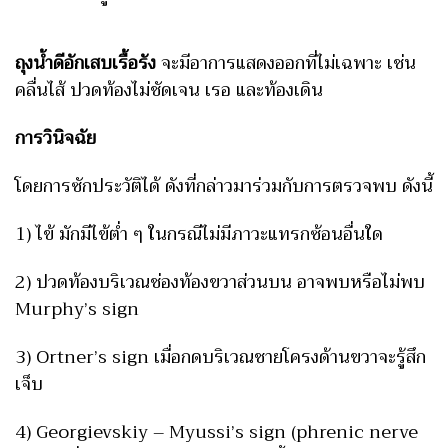
ถุงน้ำดีอักเสบเรื้อรัง
จะมีอาการแสดงออกที่ไม่เฉพาะ เช่น
คลื่นไส้ ปวดท้องไม่ชัดเจน เรอ และท้องเดิน
การวินิจฉัย
โดยการซักประวัติได้ ดังที่กล่าวมาร่วมกับการตรวจพบ ดังนี้
1) ไข้ มักมีไข้ต่ำ ๆ ในกรณีไม่มีภาวะแทรกซ้อนอื่นใด
2) ปวดท้องบริเวณช่องท้องขวาส่วนบน อาจพบหรือไม่พบ
Murphy’s sign
3) Ortner’s sign เมื่อกดบริเวณชายโครงด้านขวาจะรู้สึก
เจ็บ
4) Georgievskiy – Myussi’s sign (phrenic nerve