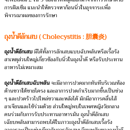
การฝังเข็ม แนะนำให้ตรวจหาก้อนนิ่วในอุจจาระเพื่อ
พิจารณาผลของการรักษา
ถุงน้ำดีอักเสบ
( Cholecystitis : 胆囊炎)
ถุงน้ำดีอักเสบ
มีได้ทั้งการอักเสบแบบฉับพลันหรือเรื้อรัง
สาเหตุส่วนใหญ่เกี่ยวข้องกับนิ่วในถุงน้ำดี หรือรับประทาน
อาหารไม่เหมาะสม
ถุงน้ำดีอักเสบฉับพลัน
จะมีอาการปวดมากทันทีบริเวณท้อง
ด้านขวาใต้ชายโครง และอาการปวดกำเริบมากขึ้นเป็นช่วง
ๆ และปวดร้าวไปไหล่ขวาและหลังได้ มักมีอาการคลื่นไส้
อาเจียนและไข้ร่วมด้วย ส่วนใหญ่พบในเพศหญิงวัยกลาง
คนร่วมกับการรับประทานอาหารมัน ถุงน้ำดีอักเสบ
เฉียบพลันสามารถพบได้ในภาวะถุงน้ำดีอักเสบเรื้อรัง
อาการจะเป็นเช่นเดียวกับการอักเสบเฉียบพลันของถุงน้ำดี