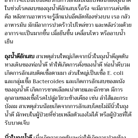
ในช่วงโรคสงบของถุงน้ำดีอักเสบเรื้อรัง จะมีอาการเด่นชัด
คือ หลังทานอาหารจะรู้สึกแน่นอึดอัดท้องช่วงบน เรอ กลัว
อาหารมัน มักมีอาการปวดร้าวไปไหล่ขวา และหลังร่วมด้วย
อาการจะเป็นมากขึ้น เมื่อยืนขึ้น เคลื่อนไหว หรืออาบน้ำ
เย็น
ถุงน้ำดีอักเสบ
สาเหตุส่วนใหญ่เกิดจากนิ่วในถุงน้ำดีอุดตัน
ทางเดินของท่อน้ำดี ทำให้เกิดการคั่งของน้ำดี ท่อน้ำดีบวม
เกิดการอักเสบติดเชื้อตามมา ส่วนใหญ่เป็นเชื้อ E. coli
และกลุ่มเชื้อ Bacteroides และเกิดการอักเสบของผนัง
ของถุงน้ำดี เกิดการขาดเลือดเน่าตายและฉีกขาด มีการ
ลุกลามของเชื้อโรคไปสู่อวัยวะข้างเคียง เช่น ลำไส้และกระ
บังลม สาเหตุส่วนน้อยเกิดจากการอักเสบโดยไม่มีนิ่วในถุง
น้ำดี มักพบในผู้ป่วยที่ช่วยเหลือตัวเองไม่ได้ หรือผู้ป่วยที่ได้
รับบาดเจ็บ
นิ่วในถุงน้ำดี
เมื่อเกิดการอุดตันจะก่อให้เกิดการปวดท้อง