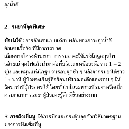
ถุงน้ำดี
2. รมยาที่จุดพิเศษ
ข้อบ่งใช้ :
การอักเสบแบบเฉียบพลันของภาวะถุงน้ำดี
อักเสบเรื้อรัง ที่มีอาการปวด
เสียดชายโครงด้านขวา การรมยาจะ
ใช้แท่งโกฐสมุนไพ
รอ้ายเย่ จุดไฟแล้วนำมาจ่อที่บริเวณเหนือสะดือราว 1 – 2
ชุ่น และหมุนแท่งโกฐฯ วนรอบจุดช้า ๆ หลังจากรมยาได้ราว
15 นาที ผู้ป่วยจะเริ่มรู้สึกร้อนบริเวณสะดือและรอบ ๆ ให้
ร้อนเท่าที่ผู้ป่วยทนได้ โดยทั่วไปในระหว่างที่รมยาหรือเมื่อ
ครบเวลาการรมยาผู้ป่วยจะรู้สึกดีขึ้นอย่างมาก
3. การฝังเข็มหู
ใช้การปักและกระตุ้นจุดด้วยวิธีมาตรฐาน
ของการฝังเข็มที่หู