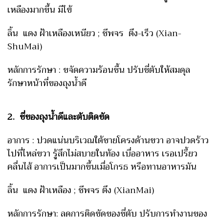
เหลืองมากขึ้น มีไข้
ลิ้น แดง ฝ้าเหลืองเหนียว ; ชีพจร ตึง-เร็ว (Xian-
ShuMai)
หลักการรักษา : ขจัดความร้อนชื้น ปรับชี่ตับให้สมดุล
รักษาหน้าที่ของถุงน้ำดี
2. ชี่ของถุงน้ำดีและตับติดขัด
อาการ : ปวดแน่นบริเวณใต้ชายโครงด้านขวา อาจปวดร้าว
ไปที่ไหล่ขวา รู้สึกไม่สบายในท้อง เบื่ออาหาร เรอเปรี้ยว
คลื่นไส้ อาการเป็นมากขึ้นเมื่อโกรธ หรือทานอาหารมัน
ลิ้น แดง ฝ้าเหลือง ; ชีพจร ตึง (XianMai)
หลักการรักษา: ลดการติดขัดของชี่ตับ ปรับการทำงานของ