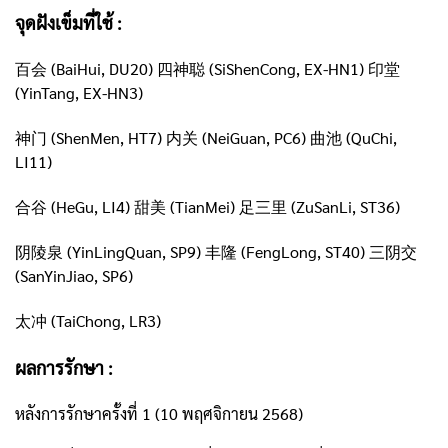
จุดฝังเข็มที่ใช้ :
百会 (BaiHui, DU20) 四神聪 (SiShenCong, EX-HN1) 印堂
(YinTang, EX-HN3)
神门 (ShenMen, HT7) 内关 (NeiGuan, PC6) 曲池 (QuChi,
LI11)
合谷 (HeGu, LI4) 甜美 (TianMei) 足三里 (ZuSanLi, ST36)
阴陵泉 (YinLingQuan, SP9) 丰隆 (FengLong, ST40) 三阴交
(SanYinJiao, SP6)
太冲 (TaiChong, LR3)
ผลการรักษา :
หลังการรักษาครั้งที่ 1 (10 พฤศจิกายน 2568)