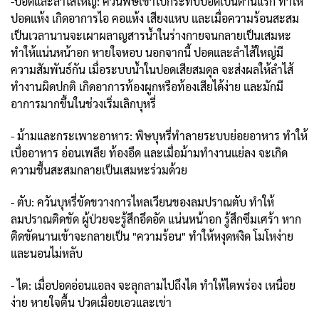
-ปอดและลำไส้ใหญ่: ควันพิษเข้าไปกระทบปอดเป็นด่านแรก ทำให้
ปอดแห้ง เกิดอาการไอ คอแห้ง เสียงแหบ และเมื่อความร้อนสะสม
เป็นเวลานานจะเผาผลาญสารน้ำในร่างกายจนกลายเป็นเสมหะ
ทำให้แน่นหน้าอก หายใจหอบ นอกจากนี้ ปอดและลำไส้ใหญ่มี
ความสัมพันธ์กัน เมื่อระบบน้ำในปอดเสียสมดุล จะส่งผลให้ลำไส้
ทำงานผิดปกติ เกิดอาการท้องผูกหรือท้องเสียได้ง่าย และมักมี
อาการมากขึ้นในช่วงเริ่มเลิกบุหรี่
- ม้ามและกระเพาะอาหาร: พิษบุหรี่ทำลายระบบย่อยอาหาร ทำให้
เบื่ออาหาร อ่อนเพลีย ท้องอืด และเมื่อม้ามทำงานแย่ลง จะเกิด
ความชื้นสะสมกลายเป็นเสมหะร่วมด้วย
- ตับ: ควันบุหรี่ขัดขวางการไหลเวียนของลมปราณตับ ทำให้
ลมปราณติดขัด ผู้ป่วยจะรู้สึกอึดอัด แน่นหน้าอก รู้สึกซึมเศร้า หาก
ติดขัดนานเข้าจะกลายเป็น "ความร้อน" ทำให้หงุดหงิด โมโหง่าย
และนอนไม่หลับ
- ไต: เมื่อปอดอ่อนแอลง จะลุกลามไปถึงไต ทำให้ไตพร่อง เหนื่อย
ง่าย หายใจตื้น ปวดเมื่อยเอวและเข่า