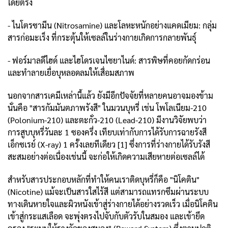
โดยตรง
- ไนโตรซามีน (Nitrosamine) และโลหะหนักอย่างแคดเมียม: กลุ่ม
สารก่อมะเร็ง ที่กระตุ้นให้เซลล์ในร่างกายเกิดการกลายพันธุ์
- ฟอร์มาลดีไฮด์ และไฮโดรเจนไซยาไนด์: สารพิษที่คอยกัดกร่อน
และทำลายเยื่อบุหลอดลมให้เสื่อมสภาพ
นอกจากสารเคมีเหล่านี้แล้ว ยังมีอีกปัจจัยที่หลายคนอาจมองข้าม
นั่นคือ "สารกัมมันตภาพรังสี" ในมวนบุหรี่ เช่น โพโลเนียม-210
(Polonium-210) และตะกั่ว-210 (Lead-210) มีงานวิจัยพบว่า
การสูบบุหรี่วันละ 1 ซองครึ่ง เทียบเท่ากับการได้รับการฉายรังสี
เอ็กซเรย์ (X-ray) 1 ครั้งเลยทีเดียว [1] ซึ่งการที่ร่างกายได้รับรังสี
สะสมอย่างต่อเนื่องเช่นนี้ จะก่อให้เกิดความเสียหายต่อเซลล์ได้
สำหรับสารประกอบหลักที่ทำให้คนเราติดบุหรี่ก็คือ "นิโคติน"
(Nicotine) แม้จะเป็นสารใสไร้สี แต่สามารถแทรกซึมผ่านระบบ
ทางเดินหายใจและผิวหนังเข้าสู่ร่างกายได้อย่างรวดเร็ว เมื่อนิโคติน
เข้าสู่กระแสเลือด จะพุ่งตรงไปจับกับตัวรับในสมอง และเข้ายึด