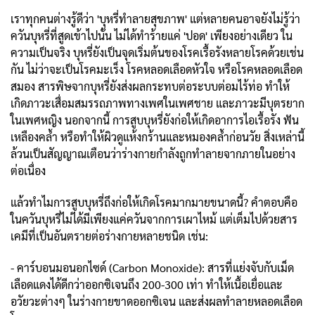
เราทุกคนต่างรู้ดีว่า 'บุหรี่ทำลายสุขภาพ' แต่หลายคนอาจยังไม่รู้ว่า
ควันบุหรี่ที่สูดเข้าไปนั้น ไม่ได้ทำร้ายแค่ 'ปอด' เพียงอย่างเดียว ใน
ความเป็นจริง บุหรี่ยังเป็นจุดเริ่มต้นของโรคเรื้อรังหลายโรคด้วยเช่น
กัน ไม่ว่าจะเป็นโรคมะเร็ง โรคหลอดเลือดหัวใจ หรือโรคหลอดเลือด
สมอง สารพิษจากบุหรี่ยังส่งผลกระทบต่อระบบต่อมไร้ท่อ ทำให้
เกิดภาวะเสื่อมสมรรถภาพทางเพศในเพศชาย และภาวะมีบุตรยาก
ในเพศหญิง นอกจากนี้ การสูบบุหรี่ยังก่อให้เกิดอาการไอเรื้อรัง ฟัน
เหลืองคล้ำ หรือทำให้ผิวดูแห้งกร้านและหมองคล้ำก่อนวัย สิ่งเหล่านี้
ล้วนเป็นสัญญาณเตือนว่าร่างกายกำลังถูกทำลายจากภายในอย่าง
ต่อเนื่อง
แล้วทำไมการสูบบุหรี่ถึงก่อให้เกิดโรคมากมายขนาดนี้? คำตอบคือ
ในควันบุหรี่ไม่ได้มีเพียงแค่ควันจากการเผาไหม้ แต่เต็มไปด้วยสาร
เคมีที่เป็นอันตรายต่อร่างกายหลายชนิด เช่น:
- คาร์บอนมอนอกไซด์ (Carbon Monoxide): สารที่แย่งจับกับเม็ด
เลือดแดงได้ดีกว่าออกซิเจนถึง 200-300 เท่า ทำให้เนื้อเยื่อและ
อวัยวะต่างๆ ในร่างกายขาดออกซิเจน และส่งผลทำลายหลอดเลือด