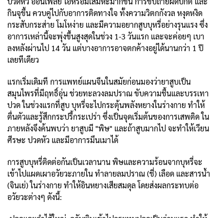
ปวดหัว อ่อนเพลีย ไอหรือมีเสมหะมากขึ้น การขับถ่ายผิดปกติ และ
กินจุขึ้น ควบคู่ไปกับอาการติดทางใจ ทั้งความวิตกกังวล หงุดหงิด
กระสับกระส่าย โมโหง่าย และมีความอยากสูบบุหรี่อย่างรุนแรง ซึ่ง
อาการเหล่านี้จะพุ่งขึ้นสูงสุดในช่วง 1-3 วันแรก และจะค่อยๆ เบา
ลงหลังผ่านไป 14 วัน แต่บางอาการอาจตกค้างอยู่ได้นานกว่า 1 ปี
เลยทีเดียว
แรกเริ่มเดิมที การแพทย์แผนจีนในสมัยก่อนมองว่ายาสูบเป็น
สมุนไพรที่มีฤทธิ์อุ่น ช่วยทะลวงลมปราณ ขับความชื้นและบรรเทา
ปวด ในช่วงแรกที่สูบ บุหรี่จะไปกระตุ้นพลังหยางในร่างกาย ทำให้
ตื่นตัวและรู้สึกกระปรี้กระเปร่า ซึ่งเป็นจุดเริ่มต้นของการเสพติด ใน
ภายหลังจึงค้นพบว่า ยาสูบมี "พิษ" และถ้าสูบมากไป จะทำให้เวียน
ศีรษะ ปวดหัว และมีอาการมึนเมาได้
การสูบบุหรี่ติดต่อกันเป็นเวลานาน พิษและความร้อนจากบุหรี่จะ
เข้าไปแผดเผาอวัยวะภายใน ทำลายลมปราณ (ชี่) เลือด และสารน้ำ
(จินเย่) ในร่างกาย ทำให้อินหยางเสียสมดุล โดยส่งผลกระทบต่อ
อวัยวะต่างๆ ดังนี้: