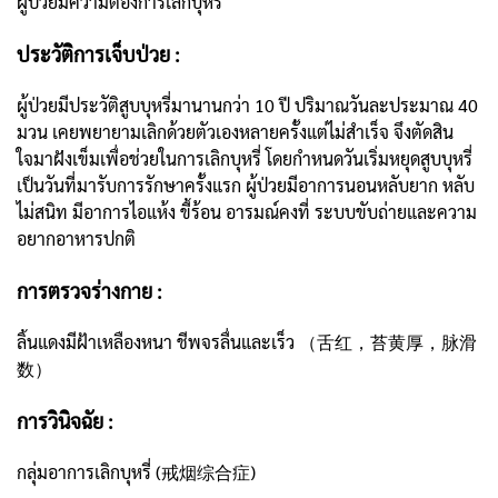
ผู้ป่วยมีความต้องการเลิกบุหรี่
ประวัติการเจ็บป่วย :
ผู้ป่วยมีประวัติสูบบุหรี่มานานกว่า 10 ปี ปริมาณวันละประมาณ 40
มวน เคยพยายามเลิกด้วยตัวเองหลายครั้งแต่ไม่สำเร็จ จึงตัดสิน
ใจมาฝังเข็มเพื่อช่วยในการเลิกบุหรี่ โดยกำหนดวันเริ่มหยุดสูบบุหรี่
เป็นวันที่มารับการรักษาครั้งแรก ผู้ป่วยมีอาการนอนหลับยาก หลับ
ไม่สนิท มีอาการไอแห้ง ขี้ร้อน อารมณ์คงที่ ระบบขับถ่ายและความ
อยากอาหารปกติ
การตรวจร่างกาย :
ลิ้นแดงมีฝ้าเหลืองหนา ชีพจรลื่นและเร็ว （舌红，苔黄厚，脉滑
数）
การวินิจฉัย :
กลุ่มอาการเลิกบุหรี่ (戒烟综合症)