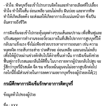
- หัวใจ: พิษบุหรี่จะเข้าไปรบกวนจิตใจและทำลายเลือดที่ไปเลี้ยง
หัวใจ ทำให้ใจสั่น อ่อนเพลีย นอนไม่หลับ ฝันบ่อย และหากพิษ
ทำให้เกิดเลือดคั่ง จะส่งผลให้เกิดอาการเจ็บแน่นหน้าอก ซึ่งเป็น
อันตรายถึงชีวิต
การฝังเข็มจะเข้าไปกระตุ้นจุดต่างๆบนเส้นลมปราณ เพื่อฟื้นฟูและ
ปรับสมดุลการทำงานของอวัยวะภายในที่เสียไปจากการสูบบุหรี่ให้
กลับมาแข็งแรง ซึ่งไม่เพียงช่วยบรรเทาอาการถอนยา เช่น ความ
หงุดหงิด กระสับกระส่าย ปวดศีรษะ อ่อนเพลีย และนอนไม่หลับ
เพื่อให้ผู้ป่วยผ่านช่วงหักดิบไปได้ง่ายขึ้นเท่านั้น การฝังเข็มยังช่วย
ฟื้นฟูการรับรสและกลิ่นให้ดีขึ้น ในบางรายหากผู้ป่วยกลับไปสูบ จะ
รู้สึกว่าบุหรี่มีรสเผ็ด จืด ขม หรือเหม็นฉุนจนไม่อยากสูบอีกต่อไป
กลไกนี้จึงมีส่วนช่วยในการลดความอยากบุหรี่ของผู้ป่วยลงได้[2]
กรณีศึกษาการฝังเข็มรักษาอาการติดบุหรี่
ข้อมูลทั่วไปของผู้ป่วย
ชื่อ : XXX