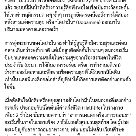
ครอง "ระบบให้รางวัลของสมอง" (Reward System) ซึ่งตามปกติ
แล้ว ระบบนี้มีหน้าที่สร้างความรู้สึกพึงพอใจเพื่อเป็นรางวัลกระตุ้น
ให้เราทำพฤติกรรมต่างๆ ซ้ำๆ การถูกยึดครองนี้จะสั่งการให้สมอง
หลั่งสารแห่งความสุข หรือ "โดปามีน" (Dopamine) ออกมาใน
ปริมาณมหาศาลและรวดเร็ว
การพุ่งทะยานของโดปามีน จะทำให้ผู้สูบรู้สึกมีความสุขและผ่อน
คลายเกินกว่าระดับปกติ แต่เมื่อสูบติดต่อกันไปนานๆ สมองจะเริ่ม
ชินชาและหมดความสนใจในความสุขจากเรื่องธรรมดาในชีวิต
ประจำวัน (เช่น การได้กินอาหารอร่อย หรือการทำงานอดิเรก)
ร่างกายจะโหยหาและพึ่งพาเพียงความสุขที่ได้รับจากนิโคติน
เท่านั้น และนี่เองคือกลไกสำคัญที่ทำให้เกิดการเสพติดอย่างถอนตัว
ไม่ขึ้น
เมื่อตัดสินใจหักดิบหรือหยุดสูบ ระดับโดปามีนในสมองจะดิ่งลงอย่าง
รวดเร็ว ประกอบกับนิโคตินมีค่าครึ่งชีวิต (Half-life) ในร่างกาย
เพียง 2 ชั่วโมง นั่นหมายความว่า "อาการลงแดง หรือ ภาวะถอนยา"
จะเริ่มขึ้นภายในเวลาเพียง 2 ชั่วโมงหลังสูบมวนสุดท้าย โดยผู้ป่วย
จะเผชิญกับอาการถอนยาทางกาย เช่น นอนไม่หลับ เวียนศีรษะ