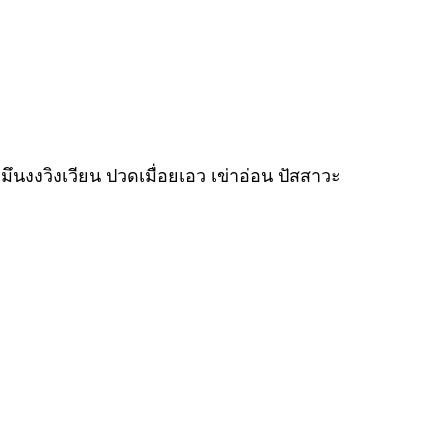
มึนงงวิงเวียน ปวดเมื่อยเอว เข่าอ่อน ปัสสาวะ