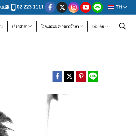
02 223 1111
中文版
TH
ีน
เลือกสาขา
โรคและแนวทางการรักษา
เพิ่มเติม