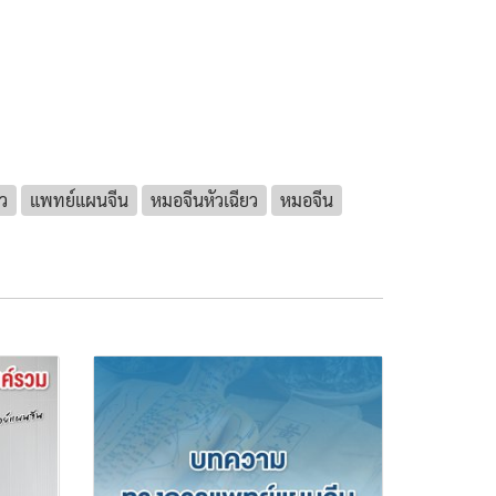
ว
แพทย์แผนจีน
หมอจีนหัวเฉียว
หมอจีน