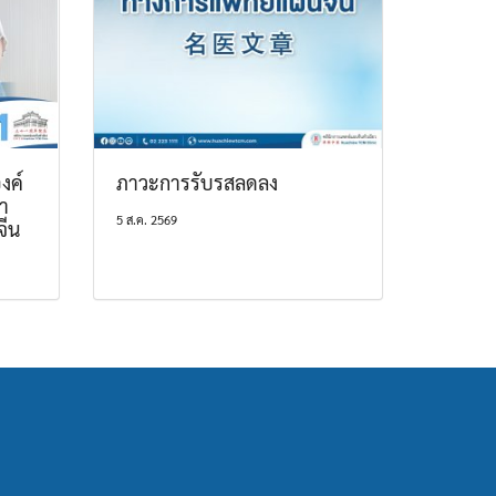
งค์
ภาวะการรับรสลดลง
า
5 ส.ค. 2569
จีน