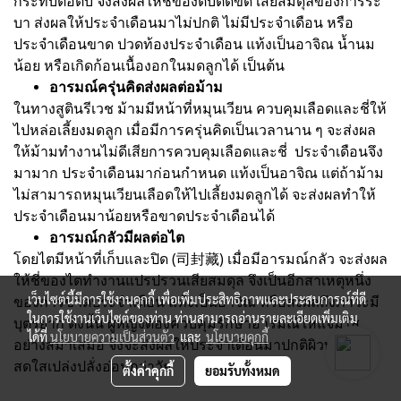
กระทบต่อตับ จึงส่งผลให้ชี่ของตับติดขัด เสียสมดุลของการระ
บา ส่งผลให้ประจำเดือนมาไม่ปกติ ไม่มีประจำเดือน หรือ
ประจำเดือนขาด ปวดท้องประจำเดือน แท้งเป็นอาจิณ น้ำนม
น้อย หรือเกิดก้อนเนื้องอกในมดลูกได้ เป็นต้น
อารมณ์ครุ่นคิดส่งผลต่อม้าม
ในทางสูตินรีเวช ม้ามมีหน้าที่หมุนเวียน ควบคุมเลือดและชี่ให้
ไปหล่อเลี้ยงมดลูก เมื่อมีการครุ่นคิดเป็นเวลานาน ๆ จะส่งผล
ให้ม้ามทำงานไม่ดีเสียการควบคุมเลือดและชี่ ประจำเดือนจึง
มามาก ประจำเดือนมาก่อนกำหนด แท้งเป็นอาจิณ แต่ถ้าม้าม
ไม่สามารถหมุนเวียนเลือดให้ไปเลี้ยงมดลูกได้ จะส่งผลทำให้
ประจำเดือนมาน้อยหรือขาดประจำเดือนได้
อารมณ์กลัวมีผลต่อไต
โดยไตมีหน้าที่เก็บและปิด (司封藏) เมื่อมีอารมณ์กลัว จะส่งผล
ให้ชี่ของไตทำงานแปรปรวนเสียสมดุล จึงเป็นอีกสาเหตุหนึ่ง
เว็บไซต์นี้มีการใช้งานคุกกี้ เพื่อเพิ่มประสิทธิภาพและประสบการณ์ที่ดี
ของการขาดประจำเดือน แท้งเป็นอาจิณ หรือส่งผลถึงภาวะมี
ในการใช้งานเว็บไซต์ของท่าน ท่านสามารถอ่านรายละเอียดเพิ่มเติม
บุตรยาก ดังนั้น ผู้หญิงต้องควบคุมรักษาอารมณ์ให้แจ่มใส
ได้ที่
นโยบายความเป็นส่วนตัว
และ
นโยบายคุกกี้
อย่างสม่ำเสมอ จึงจะส่งผลให้ประจำเดือนมาปกติผิวพรรณจึง
สดใสเปล่งปลั่งอ่อนกว่าวัย
ตั้งค่าคุกกี้
ยอมรับทั้งหมด