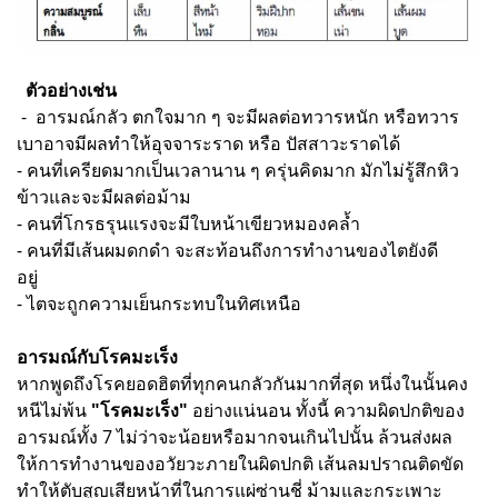
ตัวอย่างเช่น
- อารมณ์กลัว ตกใจมาก ๆ จะมีผลต่อทวารหนัก หรือทวาร
เบาอาจมีผลทำให้อุจจาระราด หรือ ปัสสาวะราดได้
- คนที่เครียดมากเป็นเวลานาน ๆ ครุ่นคิดมาก มักไม่รู้สึกหิว
ข้าวและจะมีผลต่อม้าม
- คนที่โกรธรุนแรงจะมีใบหน้าเขียวหมองคล้ำ
- คนที่มีเส้นผมดกดำ จะสะท้อนถึงการทำงานของไตยังดี
อยู่
- ไตจะถูกความเย็นกระทบในทิศเหนือ
อารมณ์กับโรคมะเร็ง
หากพูดถึงโรคยอดฮิตที่ทุกคนกลัวกันมากที่สุด หนึ่งในนั้นคง
หนีไม่พ้น
"โรคมะเร็ง"
อย่างแน่นอน ทั้งนี้ ความผิดปกติของ
อารมณ์ทั้ง 7 ไม่ว่าจะน้อยหรือมากจนเกินไปนั้น ล้วนส่งผล
ให้การทำงานของอวัยวะภายในผิดปกติ เส้นลมปราณติดขัด
ทำให้ตับสูญเสียหน้าที่ในการแผ่ซ่านชี่ ม้ามและกระเพาะ