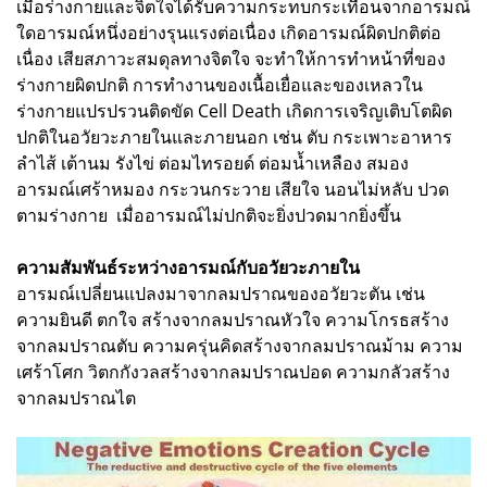
เมื่อร่างกายและจิตใจได้รับความกระทบกระเทือนจากอารมณ์
ใดอารมณ์หนึ่งอย่างรุนแรงต่อเนื่อง เกิดอารมณ์ผิดปกติต่อ
เนื่อง เสียสภาวะสมดุลทางจิตใจ จะทำให้การทำหน้าที่ของ
ร่างกายผิดปกติ การทำงานของเนื้อเยื่อและของเหลวใน
ร่างกายแปรปรวนติดขัด Cell Death เกิดการเจริญเติบโตผิด
ปกติในอวัยวะภายในและภายนอก เช่น ตับ กระเพาะอาหาร
ลำไส้ เต้านม รังไข่ ต่อมไทรอยด์ ต่อมน้ำเหลือง สมอง
อารมณ์เศร้าหมอง กระวนกระวาย เสียใจ นอนไม่หลับ ปวด
ตามร่างกาย เมื่ออารมณ์ไม่ปกติจะยิ่งปวดมากยิ่งขึ้น
ความสัมพันธ์ระหว่างอารมณ์กับอวัยวะภายใน
อารมณ์เปลี่ยนแปลงมาจากลมปราณของอวัยวะตัน เช่น
ความยินดี ตกใจ สร้างจากลมปราณหัวใจ ความโกรธสร้าง
จากลมปราณตับ ความครุ่นคิดสร้างจากลมปราณม้าม ความ
เศร้าโศก วิตกกังวลสร้างจากลมปราณปอด ความกลัวสร้าง
จากลมปราณไต