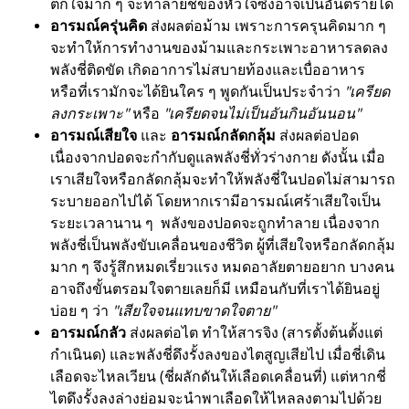
ตกใจมาก ๆ จะทำลายชี่ของหัวใจซึ่งอาจเป็นอันตรายได้
อารมณ์ครุ่นคิด
ส่งผลต่อม้าม เพราะการครุนคิดมาก ๆ
จะทำให้การทำงานของม้ามและกระเพาะอาหารลดลง
พลังชี่ติดขัด เกิดอาการไม่สบายท้องและเบื่ออาหาร
หรือที่เรามักจะได้ยินใคร ๆ พูดกันเป็นประจำว่า
"เครียด
ลงกระเพาะ"
หรือ
"เครียดจนไม่เป็นอันกินอันนอน"
อารมณ์เสียใจ
และ
อารมณ์กลัดกลุ้ม
ส่งผลต่อปอด
เนื่องจากปอดจะกำกับดูแลพลังชี่ทั่วร่างกาย ดังนั้น เมื่อ
เราเสียใจหรือกลัดกลุ้มจะทำให้พลังชี่ในปอดไม่สามารถ
ระบายออกไปได้ โดยหากเรามีอารมณ์เศร้าเสียใจเป็น
ระยะเวลานาน ๆ พลังของปอดจะถูกทำลาย เนื่องจาก
พลังชี่เป็นพลังขับเคลื่อนของชีวิต ผู้ที่เสียใจหรือกลัดกลุ้ม
มาก ๆ จึงรู้สึกหมดเรี่ยวแรง หมดอาลัยตายอยาก บางคน
อาจถึงขั้นตรอมใจตายเลยก็มี เหมือนกับที่เราได้ยินอยู่
บ่อย ๆ ว่า
"เสียใจจนแทบขาดใจตาย"
อารมณ์กลัว
ส่งผลต่อไต ทำให้สารจิง (สารตั้งต้นตั้งแต่
กำเนินด) และพลังชี่ดึงรั้งลงของไตสูญเสียไป เมื่อชี่เดิน
เลือดจะไหลเวียน (ชี่ผลักดันให้เลือดเคลื่อนที่) แต่หากชี่
ไตดึงรั้งลงล่างย่อมจะนำพาเลือดให้ไหลลงตามไปด้วย