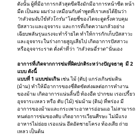
ดังนั้น ผู้ที่มีอาการกลัวสุดขีดจึงมักมีอาการหน้าซีด หน้า
มืด เป็นลม ผมร่วง เหมือนกับคำพูดที่เราเคยได้ยินว่า
"กลัวจนจับไข้หัวโกร๋น"
โดยชี่ของไตจะดูดรั้งควบคุม
ปัสสาวะและอุจจาระ และการที่เกิดความกลัวอย่าง
เฉียบพลันรุนแรงจะทำร้ายไต ทำให้การกักเก็บปัสสาวะ
และอุจจาระในร่างกายสูญเสียไป เกิดอาการปัสสาวะ
หรืออุจจาระราด ดั่งคำที่ว่า
"กลัวจนฉี่ราด"
นั่นเอง
อาการที่เกิดจากการข่มที่ผิดปกติระหว่างปัญจธาตุ มี 2
แบบ ดังนี้
แบบที่ 1 แบบข่มเกิน
เช่น ไม้ (ตับ) แกร่งเกินข่มดิน
(ม้าม) ทำให้มีอาการของชี่ติดขัดส่งผลต่อการทำงาน
ของม้าม เกิดอาการแน่นลิ้นปี่ ท้องอืด ปากขม เรอเปรี้ยว
อุจจาระเหลว หรือ ตับ (ไม้) ข่มม้าม (ดิน) ที่พร่อง มี
อาการของม้ามและกระเพาะอาหารอ่อนแอ ไม่สามารถ
ทนต่อการข่มของตับ เกิดอาการเวียนศีรษะ ไม่มีแรง
อาหารไม่ย่อย เรอแน่น อึดอัดชายโครง ท้องเสีย ถ่าย
เหลว เป็นต้น