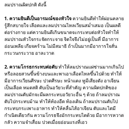
ลมปราณผิดปกติ ดังนี้
1. ความยินดีเป็นอารมณ์ของหัวใจ
ความยินดีทำให้ผ่อนคลาย
รู้สึกสบายใจ เลือดและลมปราณไหลเวียนสม่ำเสมอ เป็นผลดี
ต่อร่างกาย แต่ความยินดีเกินขนาดจะกระทบต่อหัวใจทำให้
ลมปราณหัวใจกระจัดกระจาย จิตใจจึงไม่อยู่เป็นที่ มีอาการ
อ่อนเพลีย เกียจคร้าน ไม่มีสมาธิ ถ้าเป็นมากมีอาการใจสั่น
กระวนกระวาย อาละวาด
2. ความโกรธกระทบต่อตับ
ทำให้ลมปราณแผ่ซ่านมากเกินไป
หรือลอยสวนขึ้นข้างบนและพาเอาเลือดไหลขึ้นไปด้วย ทำให้
มีอาการเวียนศีรษะ ปวดศีรษะ หน้าแดง หูมีเสียงดัง อาเจียน
เป็นเลือด หมดสติ ตับเป็นอวัยวะที่สำคัญ ความผิดปกติของ
ลมปราณตับมักจะมีผลกระทบอวัยวะอื่น ๆ ด้วย ถ้าลมปราณ
ตับไปกระทบม้าม ทำให้ท้องอืด ท้องเดิน ถ้าลมปราณตับไป
กระทบกระเพาะอาหาร ทำให้คลื่นไส้อาเจียน ตับและไตมี
กำเนิดเดียวกัน ความโกรธจึงมักกระทบไตด้วย มีอาการหวาด
กลัว ความจำเสื่อม ปวดเมื่อยอ่อนแรงที่เอว