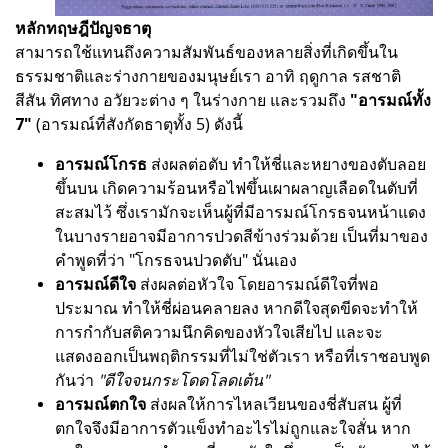
หลักทฤษฎีปัญจธาตุ
สามารถใช้แทนถึงความสัมพันธ์ของหลายสิ่งที่เกิดขึ้นใน
ธรรมชาติและร่างกายของมนุษย์เรา อาทิ ฤดูกาล รสชาติ
สีสัน ทิศทาง อวัยวะต่าง ๆ ในร่างกาย และรวมถึง
"อารมณ์ทั้ง
7"
(อารมณ์ที่สังกัดธาตุทั้ง 5) ดังนี้
อารมณ์โกรธ
ส่งผลต่อตับ ทำให้ชี่และหยางของตับลอย
ขึ้นบน เกิดความร้อนหรือไฟขึ้นเผาผลาญเลือดในตับที่
สะสมไว้ ซึ่งเรามักจะเห็นผู้ที่มีอารมณ์โกรธจนหน้าแดง
ในบางรายอาจมีอาการปวดสีข้างร่วมด้วย เป็นที่มาของ
คำพูดที่ว่า "โกรธจนปวดตับ" นั่นเอง
อารมณ์ดีใจ
ส่งผลต่อหัวใจ โดยอารมณ์ดีใจที่พอ
ประมาณ ทำให้ชี่ผ่อนคลายลง หากดีใจสุดขีดจะทำให้
การกำกับสติความนึกคิดของหัวใจเสียไป และจะ
แสดงออกเป็นพฤติกรรมที่ไม่ใช่ตัวเรา หรือที่เราชอบพูด
กันว่า
"ดีใจจนกระโดดโลดเต้น"
อารมณ์ตกใจ
ส่งผลให้การไหลเวียนของชี่สับสน ผู้ที่
ตกใจจึงมีอาการตัวแข็งทำอะไรไม่ถูกและใจสั่น หาก