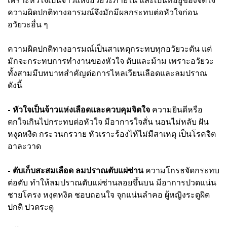
ความผิดปกติทางอารมณ์จึงมักมีผลกระทบต่อหัวใจก่อน
อวัยวะอื่น ๆ
ความผิดปกติทางอารมณ์เป็นสาเหตุกระทบทุกอวัยวะตัน แต่
มักจะกระทบการทำงานของหัวใจ ตับและม้าม เพราะอวัยวะ
ทั้งสามมีบทบาทสำคัญต่อการไหลเวียนเลือดและลมปราณ
ดังนี้
- หัวใจเป็นจ้าวแห่งเลือดและควบคุมจิตใจ
ความยินดีหรือ
ตกใจเกินไปกระทบต่อหัวใจ มีอาการใจสั่น นอนไม่หลับ ฝัน
หงุดหงิด กระวนกรวาย หัวเราะร้องไห้ไม่มีสาเหตุ เป็นโรคจิต
อาละวาด
- ตับเก็บสะสมเลือด ลมปราณตับแผ่ซ่าน
ความโกรธจัดกระทบ
ต่อตับ ทำให้ลมปราณตับแผ่ซ่านลอยขึ้นบน มีอาการปวดแน่น
ชายโครง หงุดหงิด ชอบถอนใจ จุกแน่นลำคอ ผู้หญิงระดูผิด
ปกติ ปวดระดู