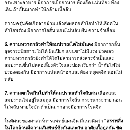
กระเพาะอาหาร มีอาการเบื่ออาหาร ท้องอืด แน่นท้อง ท้อง
เดิน ถ้าเป็นมากทำให้กล้ามเนื้อลีบ
ความครุ่นคิดเกิดจากม้ามแล้วส่งผลต่อหัวใจทำให้เลือดใน
หัวใจพร่อง มีอาการใจสั่น นอนไม่หลับ ฝัน ความจำเสื่อม
6. ความหวาดกลัวทำให้ลมปราณไตไม่มั่นคง
มีอาการกลั้น
อุจจาระปัสสาวะไม่ได้ ฝันเปียก แขนขาไม่มีแรง ปวดเอว
ความหวาดกลัวยังทำให้ไตไม่สามารถส่งสารจำเป็นและ
ลมปราณขึ้นไปหล่อเลี้ยงหัวใจและปอด เรียกว่า น้ำกับไฟไม่
ปรองดองกัน มีอาการแน่นหน้าอกและท้อง หงุดหงิด นอนไม่
หลับ
7. ความตกใจเกินไปทำให้ลมปราณหัวใจสับสน
เลือดและ
ลมปราณไม่อยู่ในสมดุล มีอาการใจสั่น กระวนกระวาย นอน
ไม่หลับ หายใจขัด ถ้าเป็นมากอาจมีอาการโรคจิต
ในทัศนะของศาสตร์การแพทย์แผนจีน มีแนวคิดว่า
"สรรพสิ่ง
ในโลกล้วนมีความสัมพันธ์ซึ่งกันและกัน อาศัยเกื้อกูลกัน ขัด