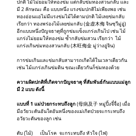
ปกติ ไม้ไม่ยอมให้ทองข่ม แต่กลับข่มทองสวนกลับ และ
มี 2 ลักษณะ คือ แบบหนึ่ง แรงข่มปกติไม่เพียงพอ เช่น
ทองอ่อนแอไม่มีแรงข่มไม้ได้ตามปกติ ไม้เลยข่มกลับ
เรียกว่า ทองพร่องไม้เลยข่มกลับ (金虚木侮 จินซฺวีมู่อู่)
อีกแบบหนึ่งปัญจธาตุที่ถูกข่มแข็งแกร่งเกินไป เช่น ไม้
แกร่งไม่ยอมให้ทองข่ม ซ้ำกลับข่มสวน เรียกว่า ไม้
แกร่งเกินข่มทองสวนกลับ (木旺侮金 มู่ว่างอู่จิน)
การข่มเกินและข่มกลับสามารถเกิดได้ในเวลาเดียวกัน
เช่น ไม้แกร่งเกินข่มดิน ขณะเดียวกันก็ข่มทองด้วย
ความผิดปกติที่เกิดจากปัญจธาตุ ที่สัมพันธ์กันแบบแม่ลูก
มี 2 แบบ ดังนี้
แบบที่ 1 แม่ป่วยกระทบถึงลูก
(母病及子 หมู่ปิ้งจี๋จื่อ) เมื่อ
มีอวัยวะตันอันใดอันหนึ่งของแม่เกิดป่วยจะกระทบถึง
อวัยวะตันของลูก เช่น
ตับ (ไม้) เป็นโรค จะกระทบถึง หัวใจ (ไฟ)