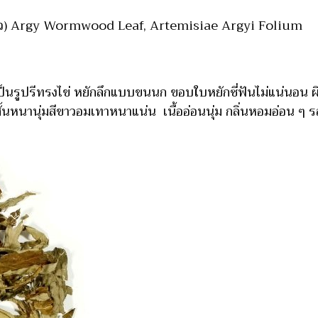
จีนแต้จิ๋ว) Argy Wormwood Leaf, Artemisiae Argyi Folium
็นรูปรีทรงไข่ หยักลึกแบบขนนก ขอบใบหยักซี่ฟันไม่แน่นอน ผิ
้นหนานุ่มสีขาวอมเทาหนาแน่น เนื้ออ่อนนุ่ม กลิ่นหอมอ่อน ๆ 