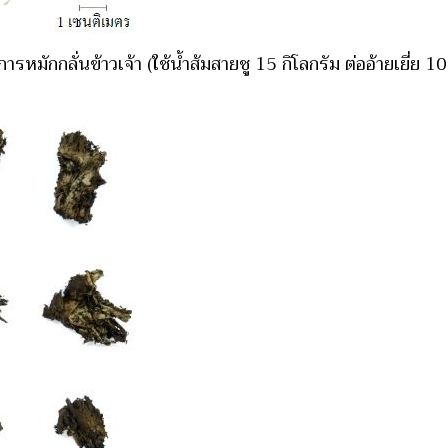
กการหมักกลั่นข้าวเจ้า (ใช้น้ำส้มสายชู 15 กิโลกรัม ต่ออ้ายเยี่ย