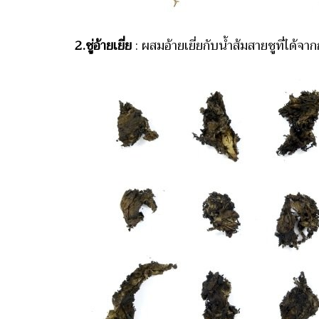
2.ชู่อ้ายเยี่ย
: ผสมอ้ายเยี่ยกับน้ำส้มสายชูที่ได้จา