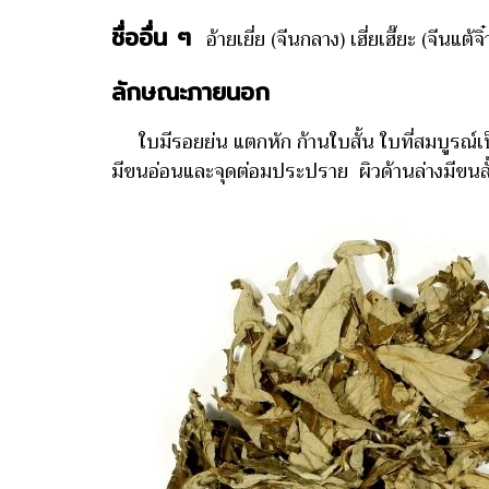
ชื่ออื่น ๆ
อ้ายเยี่ย (จีนกลาง) เฮี่ยเฮี๊ยะ (
ลักษณะภายนอก
ใบมีรอยย่น แตกหัก ก้านใบสั้น ใบที่สมบูรณ์เป
มีขนอ่อนและจุดต่อมประปราย ผิวด้านล่างมีขนสั