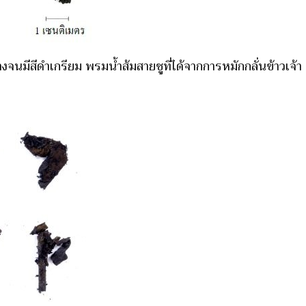
งจนมีสีดำเกรียม พรมน้ำส้มสายชูที่ได้จากการหมักกลั่นข้าวเจ้า (ใ