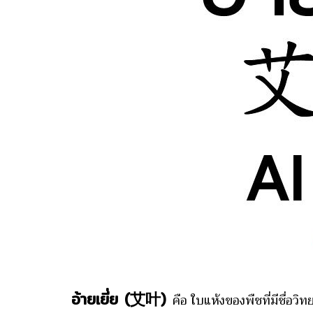
อ้ายเยี่ย (艾叶)
คือ ใบแห้งของพืชที่มีชื่