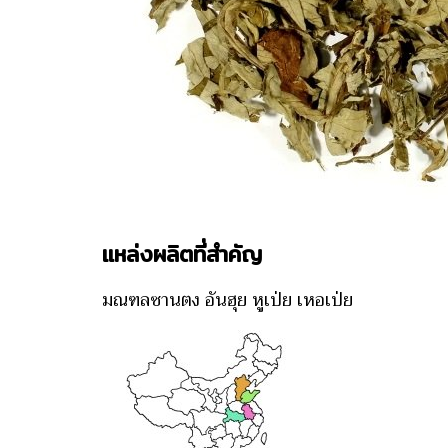
แหล่งผลิตที่สำคัญ
มณฑลซานตง อันฮุย หูเป่ย เหอเป่ย