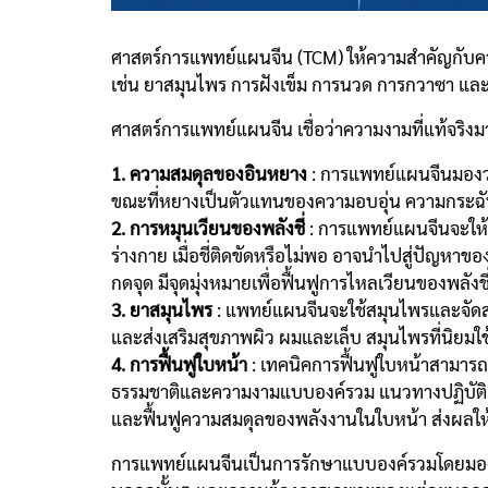
ศาสตร์การแพทย์แผนจีน (TCM) ให้ความสำคัญกับคว
เช่น ยาสมุนไพร การฝังเข็ม การนวด การกวาซา แ
ศาสตร์การแพทย์แผนจีน เชื่อว่าความงามที่แท้จร
1. ความสมดุลของอินหยาง
: การแพทย์แผนจีนมองว
ขณะที่หยางเป็นตัวแทนของความอบอุ่น ความกระฉับก
2. การหมุนเวียนของพลังชี่
: การแพทย์แผนจีนจะให้คว
ร่างกาย เมื่อชี่ติดขัดหรือไม่พอ อาจนำไปสู่ปัญ
กดจุด มีจุดมุ่งหมายเพื่อฟื้นฟูการไหลเวียนของพลั
3. ยาสมุนไพร
: แพทย์แผนจีนจะใช้สมุนไพรและจัดส
และส่งเสริมสุขภาพผิว ผมและเล็บ สมุนไพรที่นิยมใช
4. การฟื้นฟูใบหน้า
: เทคนิคการฟื้นฟูใบหน้าสามาร
ธรรมชาติและความงามแบบองค์รวม แนวทางปฏิบัติเหล
และฟื้นฟูความสมดุลของพลังงานในใบหน้า ส่งผลให้ใ
การแพทย์แผนจีนเป็นการรักษาแบบองค์รวมโดยมองร่