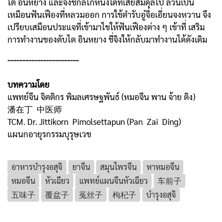
ไต อินหยาง และจิงชี่กลไกหนึ่งใดที่เสียสมดุลไป ล้วนเป็น
เหมือนฟันเฟืองที่หลวมออก การใช้ตำรับอู๋จื่อเอี่ยนจงหวาน จึง
เปรียบเสมือนประแจที่เข้ามาไขให้ฟันเฟืองต่าง ๆ เข้าที่ เสริม
การทำงานของตับไต อินหยาง ชี่จิงให้กลับมาทำงานได้ดังเดิม
------------------------
บทความโดย
แพทย์จีน จิตติกร พิมลเศรษฐพันธ์ (หมอจีน พาน จ้าย ติง)
潘在丁 中医师
TCM. Dr. Jittikorn Pimolsettapun (Pan Zai Ding)
แผนกอายุรกรรมบุรุษเวช
อาหารบํารุงอสุจิ
ยาจีน
สมุนไพรจีน
หาหมอจีน
หมอจีน
หัวเฉียว
แพทย์แผนจีนหัวเฉียว
车前子
五味子
覆盆子
菟丝子
枸杞子
บำรุงอสุจิ