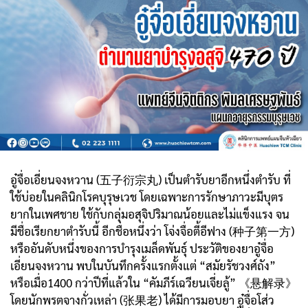
อู๋จื่อเอี่ยนจงหวาน (五子衍宗丸) เป็นตำรับยาอีกหนึ่งตำรับ ที่
ใช้บ่อยในคลินิกโรคบุรุษเวช โดยเฉพาะการรักษาภาวะมีบุตร
ยากในเพศชาย ใช้กับกลุ่มอสุจิปริมาณน้อยและไม่แข็งแรง จน
มีชื่อเรียกยาตำรับนี้ อีกชื่อหนึ่งว่า โจ่งจื่อตี้อีฟาง (种子第一方)
หรืออันดับหนึ่งของการบำรุงเมล็ดพันธุ์ ประวัติของยาอู๋จื่อ
เอี่ยนจงหวาน พบในบันทึกครั้งแรกตั้งแต่ “สมัยรัชวงศ์ถัง”
หรือเมื่อ1400 กว่าปีที่แล้วใน “คัมภีร์เฉวียนเจี่ยลู้” 《悬解录》
โดยนักพรตจางกั่วเหล่า (张果老) ได้มีการมอบยา อู๋จื่อโส่ว