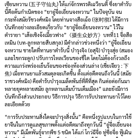
เซียนหวาน (五子守仙丸) ให้แก่จักรพรรดิเฉวียนตี้ ซึ่งยาตำรับ
นี้คือต้นกำเนิดของ “ยาอู๋จื่อเอี่ยนจงหวาน” ในปัจจุบัน จน
กระทั่งสมัยรัชวงศ์หมิง โดยท่านจางสือเฉ้อ (张时彻) ได้มีการ
บันทึกอย่างละเอียดเกี่ยวกับ “ยาอู๋จื่อเอี่ยนจงหวาน” ไว้ใน
ตำรายา “เส้อเซิงจ้งเมี้ยวฟาง”《摄生众妙方》บทที่11 จื่อสือ
เหมิน (บท-ลูกหลายสืบสกุล) มีคำกล่าวช่วงหนึ่งว่า “อู๋จื่อเอี่ยน
จงหวาน ชายใดที่ทานยาตำรับนี้ บำรุงจิง (อสุจิ) บำรุงสุ่ย (สมอง
และไขกระดูก) ปรับการไหลเวียนของชี่ไต โดยไม่ต้องกังวลถึง
ความแกร่งพร่องเย็นร้อนของช่องท้องส่วนล่าง (เซี่ยเจียว : 下
焦) เมื่อทานยาแล้วสมดุลจะเกิดขึ้น ตั้งแต่อดีตจนถึงวันนี้ (สมัย
ราชวงศ์หมิง) คือตำรับบำรุงเมล็ดพันธ์ที่ดีที่สุด กินต่อต่อกันมา
หลายยุคหลายสมัย ลูกหลานเต็มบ้านเต็มเมือง” และยังมีการ
บันทึกถึงส่วนประกอบ วิธีการปรุง วิธีการรับประทานยาไว้โดย
ละเอียดด้วย
“การรับประทานสิ่งใดจะบำรุงสิ่งนั้น” คือหนึ่งรูปแบบในการใช้
ยาจีนในการดูแลสุขภาพตั้งแต่อดีตมาถึงทุกวันนี้ “อู๋จื่อเอี่ยนจง
หวาน” มีเม็ดพันธุ์จากพืช 5 ชนิด ได้แก่ โกว่ฉีจื่อ ทู่ซือจื่อ ฟู้เผิน