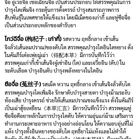
จื่อ อู๋เว่ยจื่อ เชอเฉียนจื่อ เป็นส่วนประกอบ ให้สรรพคุณในการ
บำรุงไตเพิ่มจิง กระตุ้นการตั้งครรถ์ บำรุงสมรรถภาพการ
สืบพันธุ์ในเพศชายให้แข็งแรง โดยมีเม็ดของเก่ากี้ และทู่ซือจื่อ
เป็นส่วนประกอบหลักของตำรับยา
โกว่ฉีจื่อ (枸杞子 : เก่ากี้)
รสหวาน ฤทธิ์กลาง เข้าเส้น
จิงลั่ว(เส้นลมปราณ)ของตับไต สรรพคุณบำรุงไตอินไตหยาง ดั่ง
ในคัมภีร์เต๋อเพ่ยมู่เฉ่า《得配本草》มีการบันทึกไว้ว่า
สรรพคุณเก่ากี้เข้าเส้นจิงจู๋เซ่าอิน (ไต) และเจวี๋ยอิน (ตับ) ใน
ระดับเลือด บำรุงอินตับ บำรุงพลังหยางในไตอิน
ซือจื่อ (菟丝子)
รสเผ็ด หวาน ฤทธิ์กลาง เข้าเส้นจิงลั่วตับไต
สรรพคุณบำรุงไตเพิ่มจิง รักษาตับบำรุงสายตา บำรุงม้ามระงับ
ท้องเสีย บำรุงครรถ์ ช่วยให้เส้นลมปราณชงแข็งแรง ดั่งในคัมภีร์
เปิ่นเฉ่าฮุ้ยเหยียน《本草汇言》มีการบันทึกไว้ว่า สรรพคุณทู่
ซือจื่อคือยาหลักในการบำรุงไตตับ ให้ความอุ่นแก่ม้าม เสริมการ
ทำงานกระเพาะอาหาร บำรุงอย่างอ่อนโยน ให้ความอบอุ่นที่ไม่
แห้ง บำรุงทั้งอินหยางของตับไต ฤทธิ์ยาไม่แห้งและไม่ทำให้
ติดขัด คัมภีร์เสินโหนงเปิ่นเฉ่าจิง《神农本草经》มีการบันทึก