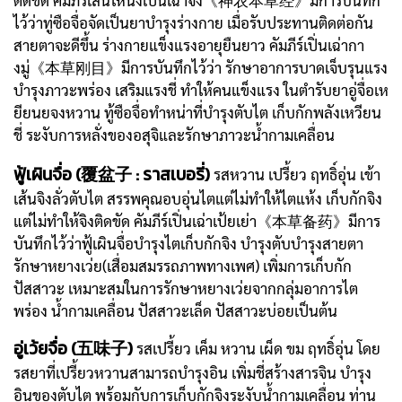
ไว้ว่าทู่ซือจื่อจัดเป็นยาบำรุงร่างกาย เมื่อรับประทานติดต่อกัน
สายตาจะดีขึ้น ร่างกายแข็งแรงอายุยืนยาว คัมภีร์เปิ่นเฉ่ากา
งมู่《本草刚目》มีการบันทึกไว้ว่า รักษาอาการบาดเจ็บรุนแรง
บำรุงภาวะพร่อง เสริมแรงชี่ ทำให้คนแข็งแรง ในตำรับยาอู่จื่อเห
ยียนยจงหวาน ทู้ซือจื่อทำหน่าที่บำรุงตับไต เก็บกักพลังเหวียน
ชี่ ระงับการหลั่งของอสุจิและรักษาภาวะน้ำกามเคลื่อน
ฟู้เผินจื่อ (覆盆子 : ราสเบอรี่)
รสหวาน เปรี้ยว ฤทธิ์อุ่น เข้า
เส้นจิงลั่วตับไต สรรพคุณอบอุ่นไตแต่ไม่ทำให้ไตแห้ง เก็บกักจิง
แต่ไม่ทำให้จิงติดขัด คัมภีร์เปิ่นเฉ่าเป้ยเย่า《本草备药》มีการ
บันทึกไว้ว่าฟู้เผินจื่อบำรุงไตเก็บกักจิง บำรุงตับบำรุงสายตา
รักษาหยางเว่ย(เสื่อมสมรรถภาพทางเพศ) เพิ่มการเก็บกัก
ปัสสาวะ เหมาะสมในการรักษาหยางเว่ยจากกลุ่มอาการไต
พร่อง น้ำกามเคลื่อน ปัสสาวะเล็ด ปัสสาวะบ่อยเป็นต้น
อู่เว้ยจื่อ (五味子)
รสเปรี้ยว เค็ม หวาน เผ็ด ขม ฤทธิ์อุ่น โดย
รสยาที่เปรี้ยวหวานสามารถบำรุงอิน เพิ่มชี่สร้างสารจิน บำรุง
อินของตับไต พร้อมกับการเก็บกักจิงระงับน้ำกามเคลื่อน ท่าน