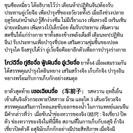
ซุนซือเหมี่ยว ได้อธิบายไว้ว่า เดือนห้า(ปฏิทินจีน)ต้องรับ
ประทานอู่เว้ยจือ เพื่อบำรุงชี่ของอวัยวะทั้ง5 เมื่อถึงช่วงปลาย
ฤดูร้อน(หน้าฝน) รู้สึกง่วงซึม ไม่มีเรี่ยวแรง เพิ่มหวงฉี เหรินเซิน
ม่ายเหมินตง เพิ่มหวงไป๋เล็กน้อย ต้มรับประทาน เพิ่มความ
สดชื่นให้แก่ร่างกาย ขาทั้งสองข้างพลังเต็มที่ เดือนหก(ปฏิทิน
จีน) รับประทานเพื่อบำรุงชี่ปอด เสริมความชุ่มชื้นของปอด
บำรุงไต จึงสรุปได้ว่า อู่เว้ยจื่อคือยาอีกตัวเพื่อการบำรุงร่างกาย
โกว่ฉีจื่อ ทู่ซือจื่อ ฟู้เผินจื่อ อู๋เว้ยจื่อ
ยาทั้ง4 เมื่อผสมรวมกัน
ได้สรรพคุณบำรุงไตอินหยาง เสริมสร้างจิง เก็บกักจิง บำรุงอิน
หยางพร้อมกับการเก็บกักอย่างสมดุล
เชอเฉียนจื่อ （车前子
ยาตัวสุดท้าย
） รสหวาน ฤทธิ์เย็น
เข้าเส้นจิงลั่วกระเพาะปัสสาวะ ม้าม และไต 3 เส้นอวัยวะจิง
สรรพคุณเสริมการไหลและขับออกของน้ำ ในการแพทย์แผนจีน
มีคำกล่าวที่ว่า เมื่อขับน้ำช่องทวารของจิง (精窍 : จิงเชี่ยว) ปิด
ตัว ช่องทวารของจิงในที่นี้คือ สถานที่ในการเก็บกับอสุจิ ถ้าจิง
เชี่ยวปิดตัวดี อสุจิมักเก็กกักอย่างมีประสิทธิภาพ เมื่อจิงมี