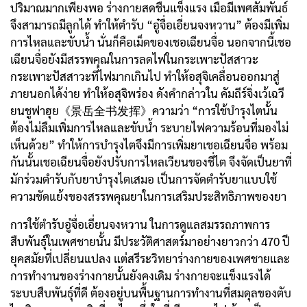
ปริมาณมากเพียงพอ ร่างกายสดชื่นแข็งแรง เมื่อมีเพศสัมพันธ์
จึงสามารถมีลูกได้ ทำให้ตำรับ “อู๋จื่อเอี่ยนจงหวาน” ต้องมีเพิ่ม
การไหลและขับน้ำ นั่นก็คือเม็ดของเชอเฉียนจื่อ นอกจากนี้เชอ
เฉียนจื่อยังมีสรรพคุณในการลดไฟในกระเพาะปัสสาวะ
กระเพาะปัสสาวะที่ไฟมากเกินไป ทำให้อสุจิเคลื่อนออกมาสู่
ภายนอกได้ง่าย ทำให้อสุจิพร่อง ดังคำกล่าวใน คัมถีร์จิ่งเว้เฉวี
ยนชูฟาฮุย《景岳全书发挥》ความว่า “การใช้บำรุงไตนั้น
ต้องไม่ลืมเพิ่มการไหลและขับน้ำ ระบายไฟความร้อนที่มองไม่
เห็นด้วย” ทำให้การบำรุงไตจึงมีการเพิ่มยาเชอเฉียนจื่อ พร้อม
กันนั้นเชอเฉียนจื่อยังปรับการไหลเวียนของชี่ไต จึงจัดเป็นยาที่
มักร่วมตำรับกับยาบำรุงไตเสมอ เป็นการจัดตำรับยาแบบใช้
ความขัดแย้งของสรรพคุณยาในการเสริมประสิทธิภาพของยา
การใช้ตำรับอู๋จื่อเอี่ยนจงหวาน ในการดูแลสมรรถภาพการ
สืบพันธุ์ในเพศชายนั้น มีประวัติศาสตร์มาอย่างยาวกว่า 470 ปี
ยุคสมัยที่เปลี่ยนแปลง แต่สรีระวิทยาร่างกายของเพศชายและ
การทำงานของร่างกายนั้นยังคงเดิม ร่างกายจะแข็งแรงได้
ระบบสืบพันธุ์ที่ดี ต้องอยู่บนพื้นฐานการทำงานที่สมดุลของตับ