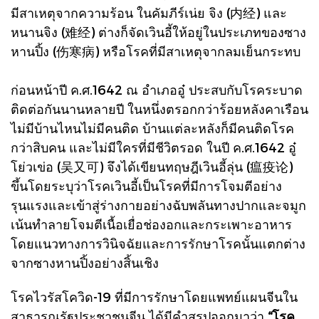
มีสาเหตุจากความร้อน ในคัมภีร์เน่ย จิง (内经) และ
หนานจิง (难经) ต่างก็จัดเวินอี้ให้อยู่ในประเภทของซาง
หานปิ้ง (伤寒病) หรือโรคที่มีสาเหตุจากลมเย็นกระทบ
ก่อนหน้าปี ค.ศ.1642 ณ อำเภออู๋ ประสบกับโรคระบาด
ติดต่อกันนานหลายปี ในหนึ่งตรอกกว่าร้อยหลังคาเรือน
ไม่มีบ้านไหนไม่มีคนติด บ้านแต่ละหลังก็มีคนติดโรค
กว่าสิบคน และไม่มีใครที่มีชีวิตรอด ในปี ค.ศ.1642 อู๋
โย่วเข่อ (吴又可) จึงได้เขียนทฤษฎีเวินอี้ลุ่น (瘟疫论)
ขึ้นโดยระบุว่าโรคเวินอี้เป็นโรคที่มีการโจมตีอย่าง
รุนแรงและเข้าสู่ร่างกายอย่างฉับพลันทางปากและจมูก
เน้นทำลายโจมตีเนื้อเยื่อช่องอกและกระเพาะอาหาร
โดยแนวทางการวินิจฉัยและการรักษาโรคนั้นแตกต่าง
จากซางหานปิ้งอย่างสิ้นเชิง
โรคไวรัสโควิด-19 ที่มีการรักษาโดยแพทย์แผนจีนใน
สาธารณรัฐประชาชนจีน ได้มีคำสรุปออกมาว่า
“โรค