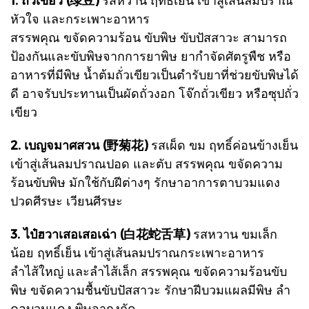
หัวใจ และกระเพาะอาหาร
สรรพคุณ ขจัดความร้อน ขับพิษ ขับปัสสาวะ สามารถ
ป้องกันและขับพิษจากการยาพิษ ยากำจัดศัตรูพืช หรือ
อาหารที่มีพิษ น้ำต้มถั่วเขียวเป็นตำรับยาที่ช่วยขับพิษได้
ดี อาจรับประทานเป็นผัดถั่วงอก โจ๊กถั่วเขียว หรือซุปถั่ว
เขียว
2. เบญจมาศสวน (野菊花)
รสเผ็ด ขม ฤทธิ์ค่อนข้างเย็น
เข้าสู่เส้นลมปราณปอด และตับ
สรรพคุณ ขจัดความ
ร้อนขับพิษ มักใช้กับฝีต่างๆ รักษาอาการตาบวมแดง
ปวดศีรษะ เวียนศีรษะ
3. ไป๋ฮวาเสอเสอเฉ่า (白花蛇舌草)
รสหวาน ขมเล็ก
น้อย ฤทธิ์เย็น เข้าสู่เส้นลมปราณกระเพาะอาหาร
ลำไส้ใหญ่ และลำไส้เล็ก
สรรพคุณ ขจัดความร้อนขับ
พิษ ขจัดความชื้นขับปัสสาวะ รักษาฝีบวมแผลมีพิษ ลำ
คอบวมแดง พิษจากงูกัด