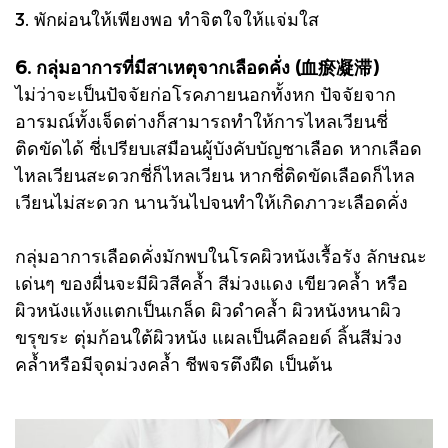
3. พักผ่อนให้เพียงพอ ทำจิตใจให้แจ่มใส
6. กลุ่มอาการที่มีสาเหตุจากเลือดคั่ง (血瘀凝滞)
ไม่ว่าจะเป็นปัจจัยก่อโรคภายนอกทั้งหก ปัจจัยจาก
อารมณ์ทั้งเจ็ดต่างก็สามารถทำให้การไหลเวียนชี่
ติดขัดได้ ชี่เปรียบเสมือนผู้บังคับบัญชาเลือด หากเลือด
ไหลเวียนสะดวกชี่ก็ไหลเวียน หากชี่ติดขัดเลือดก็ไหล
เวียนไม่สะดวก นานวันไปจนทำให้เกิดภาวะเลือดคั่ง
กลุ่มอาการเลือดคั่งมักพบในโรคผิวหนังเรื้อรัง ลักษณะ
เด่นๆ ของผื่นจะมีผิวสีคล้ำ สีม่วงแดง เขียวคล้ำ หรือ
ผิวหนังแห้งแตกเป็นเกล็ด ผิวดำคล้ำ ผิวหนังหนาผิว
ขรุขระ ตุ่มก้อนใต้ผิวหนัง แผลเป็นคีลอยด์ ลิ้นสีม่วง
คล้ำหรือมีจุดม่วงคล้ำ ชีพจรตึงฝืด เป็นต้น