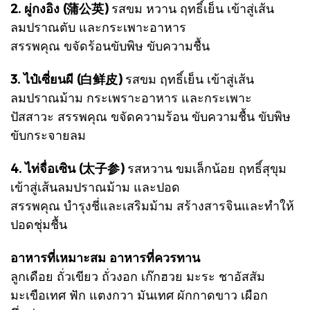
2. ผู่กงอิง (蒲公英)
รสขม หวาน ฤทธิ์เย็น เข้าสู่เส้น
ลมปราณตับ และกระเพาะอาหาร
สรรพคุณ ขจัดร้อนขับพิษ ขับความชื้น
3. ไป๋เซี่ยนผี (白鲜皮)
รสขม ฤทธิ์เย็น เข้าสู่เส้น
ลมปราณม้าม กระเพราะอาหาร และกระเพาะ
ปัสสาวะ
สรรพคุณ ขจัดความร้อน ขับความชื้น ขับพิษ
ขับกระจายลม
4. ไท่จื่อเซิน (太子参)
รสหวาน ขมเล็กน้อย ฤทธิ์สุขุม
เข้าสู่เส้นลมปราณม้าม และปอด
สรรพคุณ บำรุงชี่และเสริมม้าม สร้างสารจินและทำให้
ปอดชุ่มชื้น
อาหารที่เหมาะสม อาหารที่ควรทาน
ลูกเดือย ถั่วเขียว ถั่วงอก เก๊กฮวย มะระ ชาอัสสัม
มะเขือเทศ ฟัก แตงกวา มันเทศ ผักกาดขาว เผือก