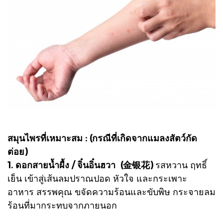
สมุนไพรที่เหมาะสม : (กรณีที่เกิดจากแมลงสัตว์กัด
ต่อย)
1. ดอกสายน้ำผื้ง / จิ๋นอิ๋นฮวา
(金银花)
รสหวาน ฤทธิ์
เย็น เข้าสู่เส้นลมปราณปอด หัวใจ และกระเพาะ
อาหาร
สรรพคุณ ขจัดความร้อนและขับพิษ กระจายลม
ร้อนที่มากระทบจากภายนอก