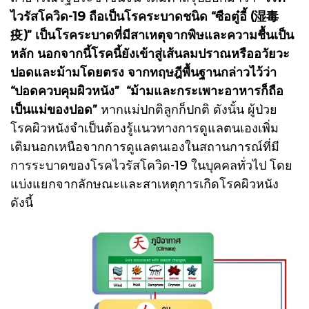
ไวรัสโควิด-19 ถือเป็นโรคระบาดชนิด “ซือตู๋อี้ (湿毒
疫)” เป็นโรคระบาดที่มีสาเหตุจากพิษและความชื้นเป็น
หลัก นอกจากนี้โรคนี้ยังเข้าสู่เส้นลมปราณหรืออวัยวะ
ปอดและม้ามโดยตรง จากทฤษฎีพื้นฐานกล่าวไว้ว่า
“ปอดควบคุมผิวหนัง” “ม้ามและกระเพาะอาหารก็ถือ
เป็นแม่ของปอด”
หากแม่ปกติลูกก็ปกติ ดังนั้น ผู้ป่วย
โรคผิวหนังจำเป็นต้องรู้แนวทางการดูแลตนเองเพิ่ม
เติมนอกเหนือจากการดูแลตนเองในสถานการณ์ที่มี
การระบาดของโรคไวรัสโควิด-19 ในบุคคลทั่วไป โดย
แบ่งแยกจากลักษณะและสาเหตุการเกิดโรคผิวหนัง
ดังนี้