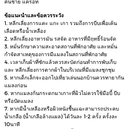
คึ่นช่าย แครอท
ข้อแนะนำและข้อควรระวัง
1. หลีกเลี่ยงการแคะ แกะ เกา รวมถึงการบีบเพื่อเค้น
เลือดหรือน้ำเหลือง
2. หลีกเลี่ยงอาหารมัน รสจัด อาหารที่มีฤทธิ์ร้อนจัด
3. หมั่นรักษาความสะอาดสถานที่พักอาศัย และหมั่น
กำจัดสาเหตุของการมีแมลงในสถานที่พักอาศัย
4. เวลาเก็บผ้าที่ซักแล้วควรสะบัดก่อนทำการพับเก็บ
และ หลีกเลี่ยงการตากผ้าในบริเวณที่มีแมลงชุกชุม
5. หากเด็กเล็กจะออกไปเที่ยวเล่นนอกบ้านควรทายากัน
แมลงก่อน
6. หากแมลงก้นกระดกมาเกาะที่ผิวไม่ควรใช้มือบี้ บีบ
หรือปัดแมลง
7. หากมีน้ำเหลืองหรือผิวหนังชื้นแฉะสามารถประคบ
น้ำเกลือ (น้ำเกลือล้างแผล) ได้วันละ 1-2 ครั้ง ครั้งละ
10นาที