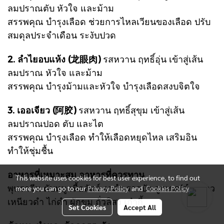
ลมปราณตับ หัวใจ และม้าม
สรรพคุณ บำรุงเลือด ช่วยการไหลเวียนของเลือด ปรับ
สมดุลประจำเดือน ระงับปวด
2. ลำไยอบแห้ง (龙眼肉)
รสหวาน ฤทธิ์อุ่น เข้าสู่เส้น
ลมปราณ หัวใจ และม้าม
สรรพคุณ บำรุงม้ามและหัวใจ บำรุงเลือดสงบจิตใจ
3. เออเจียว (阿胶)
รสหวาน ฤทธิ์สุขุม เข้าสู่เส้น
ลมปราณปอด ตับ และไต
สรรพคุณ บำรุงเลือด ทำให้เลือดหยุดไหล เสริมอิน
ทำให้ชุ่มชื้น
อาหารที่เหมาะสม อาหารที่ควรทาน
This website uses cookies for best user experience, to find out
พุทราจีน ตับหมู เนื้อสัตว์ งาดำ รากบัว ลูกเกด(ดำ) ข้าว
more you can go to our
Privacy Policy
and
Cookies Policy
เหนียวดำ ไก่ดำ ผักขม ถั่วลิสง เก๋ากี้
Set Cookies
Accept All