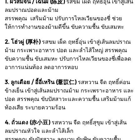
1. ผิวส้มจีน / เฉินผี (陈皮)
รสขม เผ็ด ฤทธิ์อุ่น เข้าสู่เส้น
ลมปราณปอดและม้าม
สรรพคุณ เสริมม้าม ปรับการไหลเวียนของชี่ ช่วย
ให้การทำงานของม้ามดีขึ้น ขับความชื้น ขับเสมหะ
2. โฮ่วผู่
(厚朴)
รสขม เผ็ด ฤทธิ์อุ่น เข้าสู่เส้นลมปราณ
ม้าม กระเพาะอาหาร ปอด และลำไส้ใหญ่
สรรพคุณ
ขับความชื้น ขับเสมหะ ปรับการไหลเวียนของชี่เพื่อลด
อาการแน่นท้อง ลดอาการหอบ
3. ลูกเดือย / อี้อี่เหริน
(薏苡仁)
รสหวาน จืด ฤทธิ์ค่อน
ข้างเย็น เข้าสู่เส้นลมปราณม้าม กระเพราะอาหาร และ
ปอด
สรรพคุณ ขับปัสสาวะและความชื้น เสริมม้ามแก้
ท้องเสีย ระบายความร้อน
4. ถั่วแดง (赤小豆)
รสหวาน จืด ฤทธิ์สุขุม เข้าสู่เส้น
ลมปราณหัวใจ และลำไส้เล็ก
สรรพคุณ ขับปัสสาวะ ลดบวม ขับพิษ ขับความชื้น