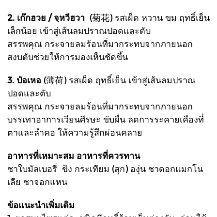
2. เก๊กฮวย / จฺหวีฮวา
(菊花)
รสเผ็ด หวาน ขม ฤทธิ์เย็น
เล็กน้อย เข้าสู่เส้นลมปราณปอดและตับ
สรรพคุณ กระจายลมร้อนที่มากระทบจากภายนอก
สงบตับช่วยให้การมองเห็นชัดขึ้น
3. ป๋อเหอ
(薄荷)
รสเผ็ด ฤทธิ์เย็น เข้าสู่เส้นลมปราณ
ปอดและตับ
สรรพคุณ กระจายลมร้อนที่มากระทบจากภายนอก
บรรเทาอาการเวียนศีรษะ ขับผื่น ลดการระคายเคืองที่
ตาและลำคอ ให้ความรู้สึกผ่อนคลาย
อาหารที่เหมาะสม อาหารที่ควรทาน
ชาใบมัลเบอรี่ ขิง กระเทียม (สุก) องุ่น ชาดอกแมกโน
เลีย ชาจอกแหน
ข้อแนะนำเพิ่มเติม