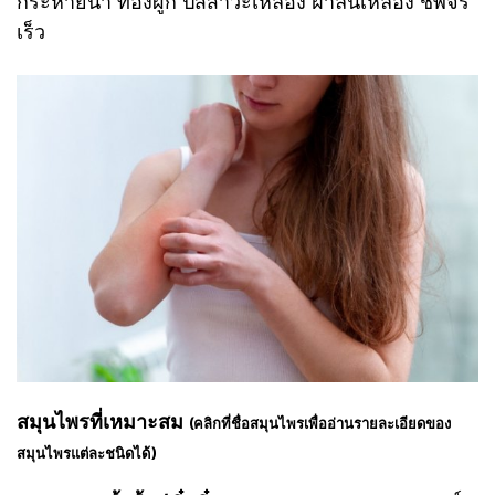
กระหายน้ำ ท้องผูก ปัสสาวะเหลือง ฝ้าลิ้นเหลือง ชีพจร
เร็ว
สมุนไพรที่เหมาะสม
(คลิกที่ชื่อสมุนไพรเพื่ออ่านรายละเอียดของ
สมุนไพรแต่ละชนิดได้)