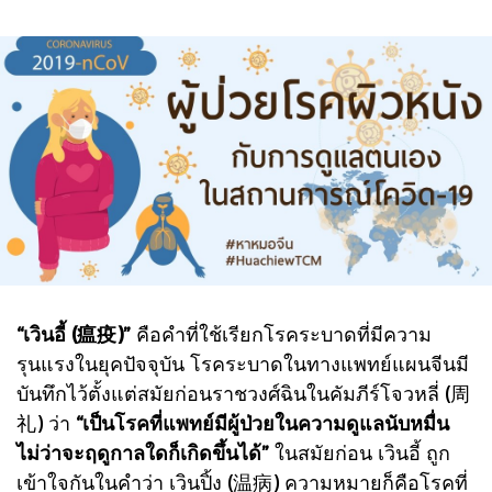
“เวินอี้ (瘟疫)”
คือคำที่ใช้เรียกโรคระบาดที่มีความ
รุนแรงในยุคปัจจุบัน โรคระบาดในทางแพทย์แผนจีนมี
บันทึกไว้ตั้งแต่สมัยก่อนราชวงศ์ฉินในคัมภีร์โจวหลี่ (周
礼) ว่า
“เป็นโรคที่แพทย์มีผู้ป่วยในความดูแลนับหมื่น
ไม่ว่าจะฤดูกาลใดก็เกิดขึ้นได้”
ในสมัยก่อน เวินอี้ ถูก
เข้าใจกันในคำว่า เวินปิ้ง (温病) ความหมายก็คือโรคที่