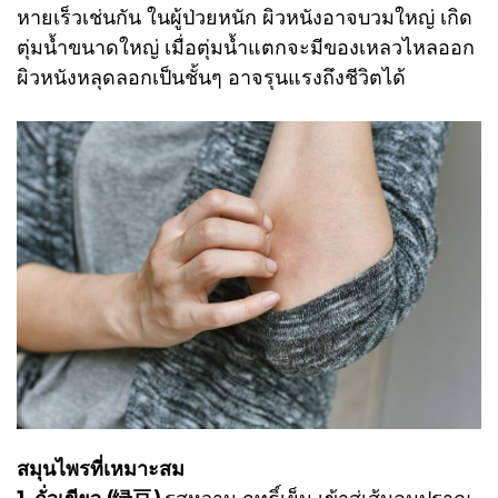
หายเร็วเช่นกัน ในผู้ป่วยหนัก ผิวหนังอาจบวมใหญ่ เกิด
ตุ่มน้ำขนาดใหญ่ เมื่อตุ่มน้ำแตกจะมีของเหลวไหลออก
ผิวหนังหลุดลอกเป็นชั้นๆ อาจรุนแรงถึงชีวิตได้
สมุนไพรที่เหมาะสม
1. ถั่วเขียว (绿豆)
รสหวาน ฤทธิ์เย็น เข้าสู่เส้นลมปราณ