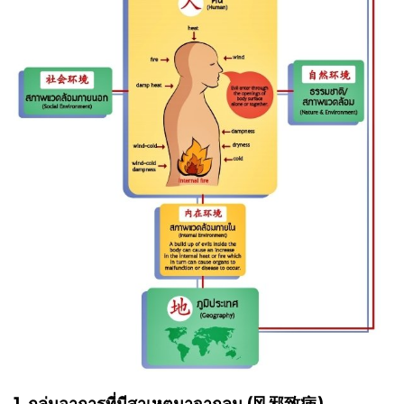
1. กลุ่มอาการที่มีสาเหตุมาจากลม (风邪致病)