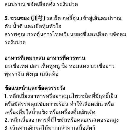
ลมปราณ ขจัดเลือดคั่ง ระงับปวด
3. ชวนซยง (川芎)
รสเผ็ด ฤทธิ์อุ่น เข้าสู่เส้นลมปราณ
ตับ น้ำดี และเยื่อหุ้มหัวใจ
สรรพคุณ กระตุ้นการไหลเวียนของชี่และเลือด ขจัดลม
ระงับปวด
อาหารที่เหมาะสม อาหารที่ควรทาน
มะเขือเทศ ปลา เห็ดหูหนู ขิง หอมแดง มะเขือยาว
พุทราจีน ตังกุย เมล็ดท้อ
ข้อแนะนำและข้อควรระวัง
1. หลีกเลี่ยงอาหารหรือยาสมุนไพรชนิดที่มีฤทธิ์เย็น
หรือมีสรรพคุณขับความร้อน ทำให้เลือดเย็น หรือ
เครื่องดื่มใส่น้ำแข็ง หรือเครื่องดื่มเย็นจัด
2. หลีกเลี่ยงอาหารที่มีไขมันหรือคลอเรสเตอรอลสูง
3. เน้นทานผักผลไม้มากกว่าทานเนื้อสัตว์