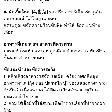
4. ผักเบี้ยใหญ่ (马齿苋)
รสเปรี้ยว ฤทธิ์เย็น เข้าสู่เส้น
ลมปราณลำไส้ใหญ่ และตับ
สรรพคุณ ขจัดความร้อนขับพิษ ทำให้เลือดเย็นห้าม
เลือด
อาหารที่เหมาะสม อาหารที่ควรทาน
มะระ หัวไชเท้า แครอท ลูกเดือย ผักกาดขาว ฟักเขียว
ขึ้นฉ่าย สาหร่ายคมบุ
ข้อแนะนำและข้อควรระวัง
1. หลีกเลี่ยงอาหารรสจัด รสเผ็ด เครื่องเทศกลิ่นฉุน
อาหารทะเล (กุ้ง หอย ปลาหมึก ปู) ของแสลงต่างๆ รวม
ถึงเนื้อวัว เนื้อแพะ ผลไม้ที่ควรเลี่ยงจำพวก ทุเรียน
มะม่วง ลำไย เงาะ
2. สวมใส่เสื้อผ้าที่ใส่สบายเนื้อผ้าควรเลือกที่ทำจากผ้า
ฝ้าย