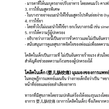
- มารดาที่ให้นมบุตรอาจปรับอาหาร โดยลดนมวัว คาเฟ
3. การใช้นมสูตรพิเศษ
- ในบางรายอาจแนะนำให้ใช้นมสูตรโปรตีนย่อยง่าย (h
4. การใช้ยา
- โดยทั่วไปไม่แนะนำให้ใช้ยา ยกเว้นบางกรณี เช่น si
5. การให้ความรู้ผู้ปกครอง
- อธิบายว่าภาวะนี้เป็นอาการชั่วคราวและไม่เป็นอันตร
- สนับสนุนการดูแลสุขภาพจิตใจของพ่อแม่เพื่อลดควา
โคลิคในเด็กเป็นภาวะที่ ไม่เป็นอันตรายร้ายแรง ส่วน
สำคัญคือช่วยลดความกังวลของผู้ปกครองได้
โคลิคในเด็ก (婴儿肠绞痛) มุมมองของการแพทย์
ในทฤษฎีการแพทย์แผนจีน ร่างกายเด็กถือว่าเป็น “หยาง
หน้าที่ย่อยและย่อยลำเลียงอาหาร
ทารกที่มีสุขภาพโดยรวมปกติแต่ร้องไห้งอแงรุนแรงโดย
อาการ 婴儿肠绞痛 (อาการโคลิคในเด็ก) ซึ่งเกิดจากความ