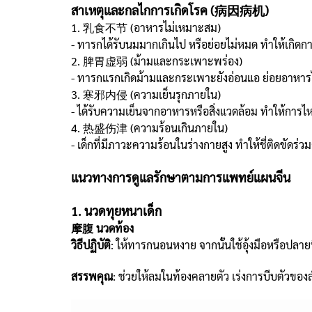
สาเหตุและกลไกการเกิดโรค (病因病机)
1. 乳食不节 (อาหารไม่เหมาะสม)
- ทารกได้รับนมมากเกินไป หรือย่อยไม่หมด ทำให้เกิดก
2. 脾胃虚弱 (ม้ามและกระเพาะพร่อง)
- ทารกแรกเกิดม้ามและกระเพาะยังอ่อนแอ ย่อยอาหารได
3. 寒邪内侵 (ความเย็นรุกภายใน)
- ได้รับความเย็นจากอาหารหรือสิ่งแวดล้อม ทำให้การไห
4. 热盛伤津 (ความร้อนเกินภายใน)
- เด็กที่มีภาวะความร้อนในร่างกายสูง ทำให้ชี่ติดขัดร่
แนวทางการดูแลรักษาตามการแพทย์แผนจีน
1. นวดทุยหนาเด็ก
摩腹 นวดท้อง
วิธีปฏิบัติ
: ให้ทารกนอนหงาย จากนั้นใช้อุ้งมือหรือปล
สรรพคุณ
: ช่วยให้ลมในท้องคลายตัว เร่งการบีบตัวขอ