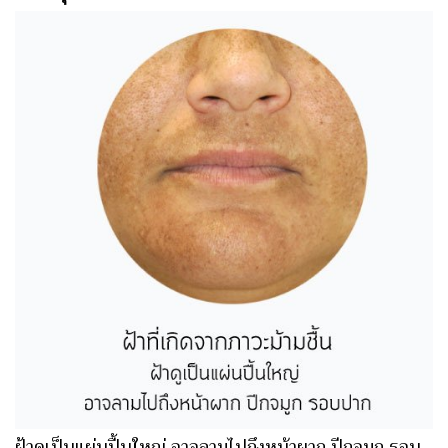
ฝ้าดูเป็นแผ่นปื้นใหญ่ อาจลามไปถึงหน้าผาก ปีกจมูก รอบ