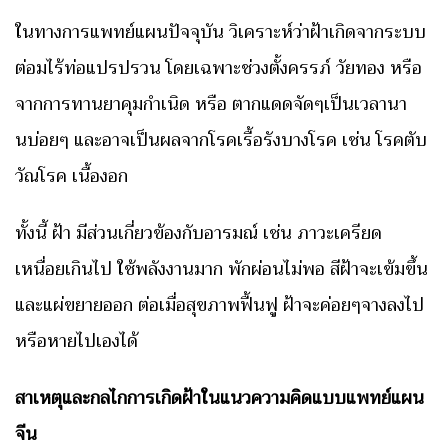
ในทางการแพทย์แผนปัจจุบัน วิเคราะห์ว่าฝ้าเกิดจากระบบ
ต่อมไร้ท่อแปรปรวน โดยเฉพาะช่วงตั้งครรภ์ วัยทอง หรือ
จากการทานยาคุมกำเนิด หรือ ตากแดดจัดๆเป็นเวลานา
นบ่อยๆ และอาจเป็นผลจากโรคเรื้อรังบางโรค เช่น โรคตับ
วัณโรค เนื้องอก
ทั้งนี้ ฝ้า มีส่วนเกี่ยวข้องกับอารมณ์ เช่น ภาวะเครียด
เหนื่อยเกินไป ใช้พลังงานมาก พักผ่อนไม่พอ สีฝ้าจะเข้มขึ้น
และแผ่ขยายออก ต่อเมื่อสุขภาพฟื้นฟู ฝ้าจะค่อยๆจางลงไป
หรือหายไปเองได้
สาเหตุและกลไกการเกิดฝ้าในแนวความคิดแบบแพทย์แผน
จีน