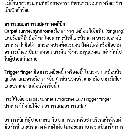
แม่บ้าน ชาวสวน คนที่กรีดยางพารา กีฬาบางประเภท หรืออาชีพ
เย็บปักถักร้อย
อาการและอาการแสดงทางคลินิก
Carpal tunnel syndrome
มีอาการชา เหมือนมีเข็มทิ่ม (tingling)
แสบร้อนที่นิ้วมือทั้งห้าโดยเฉพาะนิ้วชี้และนิ้วกลาง บางรายอาจไม่
สามารถกำมือได้ และอาจปวดทั้งแขนจน ถึงหัวไหล่ หรือมือบวม
อาการมักจะเป็นมากตอนกลางคืน ซึ่งความรุนแรงแตกต่างกันไป
ในผู้ป่วยแต่ละราย
Trigger finger
มีอาการเหยียดนิ้ว หรืองอนิ้วไม่สะดวก เหมือนนิ้ว
ถูกล็อก และอาจมีอาการอื่น ๆ เช่น ปวดบริเวณฝ่ามือ บวม มีเสียง
และปวดเวลาเคลื่อนไหวข้อนิ้ว
การวินิจฉัย Carpal tunnel syndrome และTrigger finger
สามารถวินิจฉัยได้จากอาการและอาการแสดง
อาการหลักที่ผู้ป่วยมาพบ คือ อาการปวดหรือชา บริเวณนิ้วหัวแม่
มือ นิ้วชี้ และนิ้วกลาง ด้านฝ่ามือ ในระยะแรกอาจชาเป็นครั้งคราว