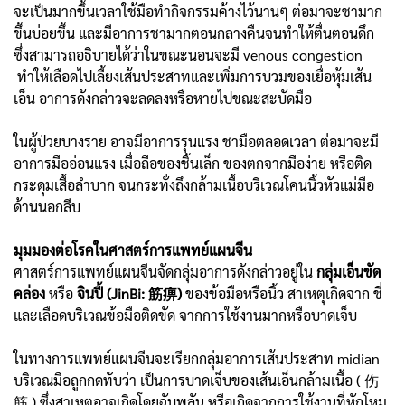
จะเป็นมากขึ้นเวลาใช้มือทำกิจกรรมค้างไว้นานๆ ต่อมาจะชามาก
ขึ้นบ่อยขึ้น และมีอาการชามากตอนกลางคืนจนทำให้ตื่นตอนดึก
ซึ่งสามารถอธิบายได้ว่าในขณะนอนจะมี venous congestion
ทำให้เลือดไปเลี้ยงเส้นประสาทและเพิ่มการบวมของเยื่อหุ้มเส้น
เอ็น อาการดังกล่าวจะลดลงหรือหายไปขณะสะบัดมือ
ในผู้ป่วยบางราย อาจมีอาการรุนแรง ชามือตลอดเวลา ต่อมาจะมี
อาการมืออ่อนแรง เมื่อถือของชิ้นเล็ก ของตกจากมือง่าย หรือติด
กระดุมเสื้อลำบาก จนกระทั่งถึงกล้ามเนื้อบริเวณโคนนิ้วหัวแม่มือ
ด้านนอกลีบ
มุมมองต่อโรคในศาสตร์การแพทย์แผนจีน
ศาสตร์การแพทย์แผนจีนจัดกลุ่มอาการดังกล่าวอยู่ใน
กลุ่มเอ็นขัด
คล่อง
หรือ
จินปี้ (JinBi: 筋痹)
ของข้อมือหรือนิ้ว สาเหตุเกิดจาก ชี่
และเลือดบริเวณข้อมือติดขัด จากการใช้งานมากหรือบาดเจ็บ
ในทางการแพทย์แผนจีนจะเรียกกลุ่มอาการเส้นประสาท midian
บริเวณมือถูกกดทับว่า เป็นการบาดเจ็บของเส้นเอ็นกล้ามเนื้อ ( 伤
筋 ) ซึ่งสาเหตุอาจเกิดโดยฉับพลัน หรือเกิดจากการใช้งานที่หักโหม