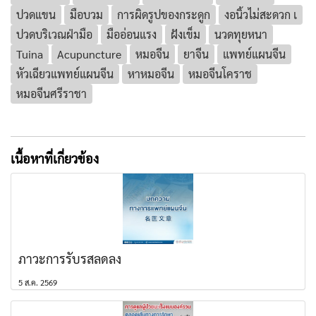
ปวดแขน
มือบวม
การผิดรูปของกระดูก
งอนิ้วไม่สะดวก เ
ปวดบริเวณฝ่ามือ
มืออ่อนแรง
ฝังเข็ม
นวดทุยหนา
Tuina
Acupuncture
หมอจีน
ยาจีน
แพทย์แผนจีน
หัวเฉียวแพทย์แผนจีน
หาหมอจีน
หมอจีนโคราช
หมอจีนศรีราชา
เนื้อหาที่เกี่ยวข้อง
ภาวะการรับรสลดลง
5 ส.ค. 2569