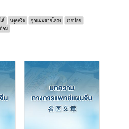
ไส้
หงุดหงิด
จุกแน่นชายโครง
เรอบ่อย
อ่อน