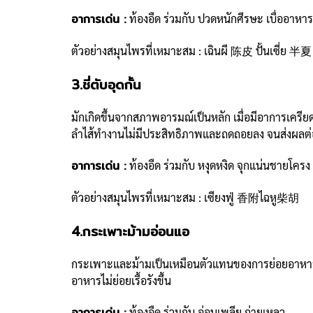
อาการเด่น :
ท้องอืด ร่วมกับ ปวดหนักศีรษะ เบื่ออาหาร 
ตัวอย่างสมุนไพรที่เหมาะสม : เฉินผี 陈皮 ปั้นเซี่ย 半夏
3.ชี่ตับอุดกั้น
มักเกิดขึ้นจากสภาพอารมณ์เป็นหลัก เมื่อมีอาการเครียด
ลำไส้ทำงานไม่มีประสิทธิภาพและถดถอยลง จนส่งผลต่อ
อาการเด่น :
ท้องอืด ร่วมกับ หงุดหงิด จุกแน่นชายโค
ตัวอย่างสมุนไพรที่เหมาะสม : เซียงฟู่ 香附ไฉหู柴胡
4.กระเพาะม้ามอ่อนแอ
กระเพาะและม้ามเป็นเหมือนตัวแทนของการย่อยอาหารใน
อาหารไม่ย่อยเรื้อรังขึ้น
อาการเด่น :
ท้องอืด ร่วมกับ อ่อนเพลีย ถ่ายเหลว