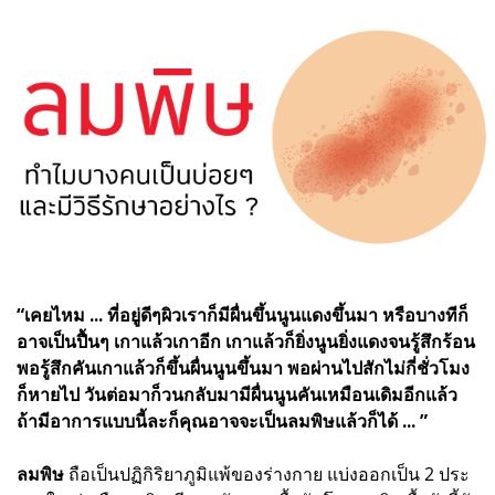
“เคยไหม ... ที่อยู่ดีๆผิวเราก็มีผื่นขึ้นนูนแดงขึ้นมา หรือบางทีก็
อาจเป็นปื้นๆ เกาแล้วเกาอีก เกาแล้วก็ยิ่งนูนยิ่งแดงจนรู้สึกร้อน
พอรู้สึกคันเกาแล้วก็ขึ้นผื่นนูนขึ้นมา พอผ่านไปสักไม่กี่ชั่วโมง
ก็หายไป วันต่อมาก็วนกลับมามีผื่นนูนคันเหมือนเดิมอีกแล้ว
ถ้ามีอาการแบบนี้ละก็คุณอาจจะเป็นลมพิษแล้วก็ได้ ... ”
ลมพิษ
ถือเป็นปฏิกิริยาภูมิแพ้ของร่างกาย แบ่งออกเป็น 2 ประ