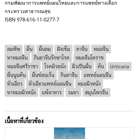
กรมพัฒนาการแพทย์แผนไทยและการแพทย์ทางเลือก
กระทรวงสาธารณสุข
ISBN 978-616-11-0277-7
ลมพิษ
ผื่น
ผื่นลม
ฝังเข็ม
ยาจีน
หมอจีน
หาหมอจีน
กินยาจีนรักษาโรค
หมอจีนโคราช
หมอจีนศรีราชา
โรคผิวหนัง
ผิวเป็นผื่น
คัน
Urticaria
ผื่นนูนคัน
ผื่นซ่อนเร้น
กินยาจีน
แพทย์แผนจีน
หัวเฉียว
หัวเฉียวแพทย์แผนจีน
หมอผิวหนัง
หาหมอผิวหนัง
แพ้อาหาร
รมยา
สมุนไพรจีน
เนื้อหาที่เกี่ยวข้อง