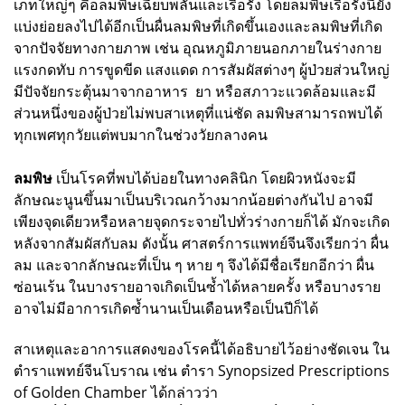
เภทใหญ่ๆ คือลมพิษเฉียบพลันและเรื้อรัง โดยลมพิษเรื้อรังนี้ยัง
แบ่งย่อยลงไปได้อีกเป็นผื่นลมพิษที่เกิดขึ้นเองและลมพิษที่เกิด
จากปัจจัยทางกายภาพ เช่น อุณหภูมิภายนอกภายในร่างกาย
แรงกดทับ การขูดขีด แสงแดด การสัมผัสต่างๆ ผู้ป่วยส่วนใหญ่
มีปัจจัยกระตุ้นมาจากอาหาร ยา หรือสภาวะแวดล้อมและมี
ส่วนหนึ่งของผู้ป่วยไม่พบสาเหตุที่แน่ชัด ลมพิษสามารถพบได้
ทุกเพศทุกวัยแต่พบมากในช่วงวัยกลางคน
ลมพิษ
เป็นโรคที่พบได้บ่อยในทางคลินิก โดยผิวหนังจะมี
ลักษณะนูนขึ้นมาเป็นบริเวณกว้างมากน้อยต่างกันไป อาจมี
เพียงจุดเดียวหรือหลายจุดกระจายไปทั่วร่างกายก็ได้ มักจะเกิด
หลังจากสัมผัสกับลม ดังนั้น ศาสตร์การแพทย์จีนจึงเรียกว่า ผื่น
ลม และจากลักษณะที่เป็น ๆ หาย ๆ จึงได้มีชื่อเรียกอีกว่า ผื่น
ซ่อนเร้น ในบางรายอาจเกิดเป็นซ้ำได้หลายครั้ง หรือบางราย
อาจไม่มีอาการเกิดซ้ำนานเป็นเดือนหรือเป็นปีก็ได้
สาเหตุและอาการแสดงของโรคนี้ได้อธิบายไว้อย่างชัดเจน ใน
ตำราแพทย์จีนโบราณ เช่น ตำรา Synopsized Prescriptions
of Golden Chamber ได้กล่าวว่า