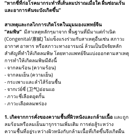
“หากชี่ที่ก่อโรคมากระทำที่เส้นลมปราณเมื่อใด ผื่นซ่อนเร้น
และอาการคันจะบังเกิดขึ้น”
สาเหตุและกลไกการเกิดโรคในมุมมองแพทย์จีน
“ลมพิษ”
มีสาเหตุหลักๆมาจาก พื้นฐานที่มีมาแต่กำเนิด
(Congenital/禀赋) ไม่แข็งแรงร่วมกับสาเหตุอื่นเช่น สภาวะ
อากาศ อาหาร หรือสภาวะทางอารมณ์ ล้วนเป็นปัจจัยหลัก
สำคัญที่ทำให้เกิดลมพิษ โดยทางแพทย์จีนแบ่งออกตามสาเหตุ
การทำให้เกิดลมพิษมีดังนี้
- จากลมร้อน (ความร้อน)
- จากลมเย็น (ความเย็น)
- กระเพาะและลำไส้ร้อนชื้น
- จากเว่ย์ชี่ (卫气)อ่อนแอ
- ภาวะชี่เลือดอุดกั้น
- ภาวะเลือดลมพร่อง
1. เกิดจากการคั่งของความชื้นที่ผิวหนังและกล้ามเนื้อ
และถูก
ลมร้อนหรือลมเย็นมารุกรานเพิ่มเติม การต่อสู้ระหว่าง
ความชื้นที่อยู่ระหว่างผิวหนังกับกล้ามเนื้อที่เกิดขึ้นจึงเกิดผื่น